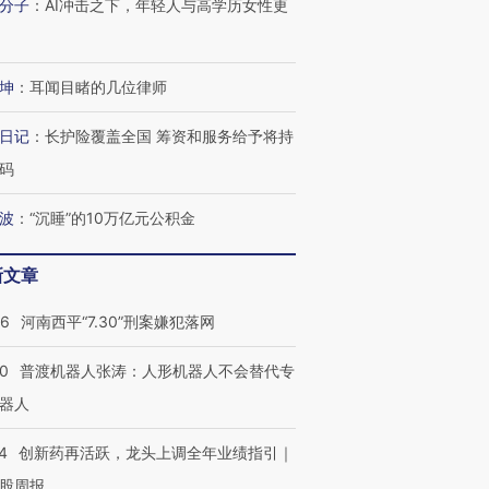
分子
：
AI冲击之下，年轻人与高学历女性更
坤
：
耳闻目睹的几位律师
日记
：
长护险覆盖全国 筹资和服务给予将持
码
波
：
“沉睡”的10万亿元公积金
新文章
26
河南西平“7.30”刑案嫌犯落网
00
普渡机器人张涛：人形机器人不会替代专
器人
4
创新药再活跃，龙头上调全年业绩指引｜
”还是“人道危
湖北宜昌局部短时降雨
哈尔滨遭遇短时极端强降
撕裂西班牙
股周报
128毫米 紧急转移近
雨 3小时累计雨量超80毫
秘鲁纳斯