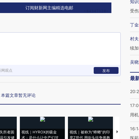
知识
订阅财新网主编精选电邮
受伤
丁金
村夫
续加
吴晓
新网观点
发布
最
20:
本篇文章暂无评论
17:
用机
16:1
失所者困
视线｜HYROX的吸金
视线｜被称为“蟑螂”的印
视线｜“入侵
高温引发健
术：是什么让中产们甘
度Z世代 用街头抗争将教
机”？难民潮
医药