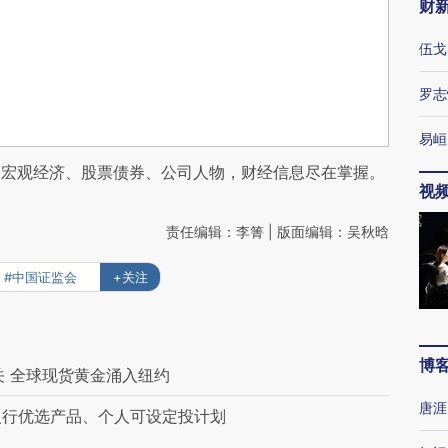
财
伍戈
罗志
易峘
阅宏观经济、股票债券、公司人物，财经信息尽在掌握。
视
责任编辑：李箐 | 版面编辑：吴秋晗
#中国证监会
+关注
博
关 全球现货黄金涌入纽约
唐涯
 银行优选产品、个人可设定投计划