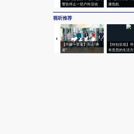
警告停止一切户外活动
康危机
视听推荐
【不唯一答案】不止“养
【特别呈现】寻
老”
有意思的生活方