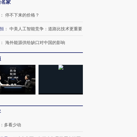
新名家
：
停不下来的价格？
恒
：
中美人工智能竞争：道路比技术更重要
：
海外能源供给缺口对中国的影响
频
客
：
多看少动