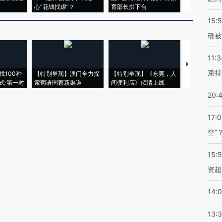
心“花钱找虐”？
育部长拱下台
飞地休达
15:5
确被
11:3
【推广】走
束持
找100种
【特别呈现】澳门全力探
【特别呈现】《东莞，人
会，让数智科
式·第一对
索葡语国家新渠道
间便利店》倾情上线
业
20:
17:
空”
15:
资超
14:
13: