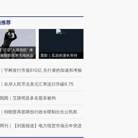
辑推荐
侵”还是“人道危机” 难
撕裂西班牙飞地休达
显影｜瓜农的漫长等待
｜
宇树发行市值610亿 先行者的加速和考验
｜
在岸人民币兑美元汇率连日升破6.75
我闻
｜
艾路明及多名股东被拘
｜
特朗普再签两份行政令限制出生公民权
周刊
｜
【封面报道】电力现货市场元年突进