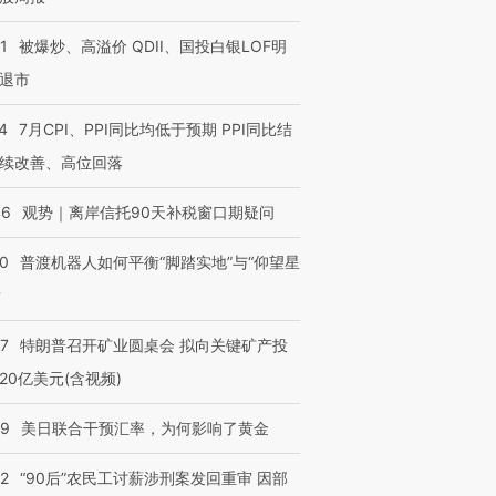
4000人
米
13人遇难
1
被爆炒、高溢价 QDII、国投白银LOF明
退市
4
7月CPI、PPI同比均低于预期 PPI同比结
进第四届链博
【商旅对话】华住集团
续改善、高位回落
技“链”接产
【特别呈现】寻找100种
CFO：不靠规模取胜，华
【特别呈
有意思的生活方式·第三对
住三大增长引擎是什么？
有意思的
46
观势｜离岸信托90天补税窗口期疑问
00
普渡机器人如何平衡“脚踏实地”与“仰望星
？
57
特朗普召开矿业圆桌会 拟向关键矿产投
20亿美元(含视频)
09
美日联合干预汇率，为何影响了黄金
32
“90后”农民工讨薪涉刑案发回重审 因部