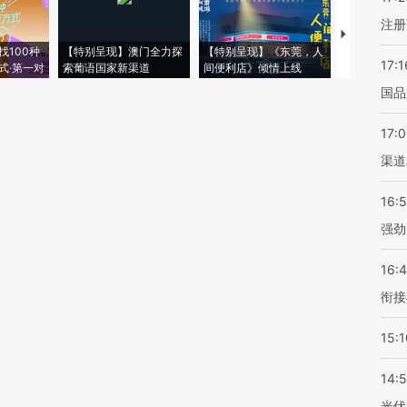
注册
【推广】走
找100种
【特别呈现】澳门全力探
【特别呈现】《东莞，人
会，让数智科
17:1
式·第一对
索葡语国家新渠道
间便利店》倾情上线
业
国品
17:
渠道
16:
强劲
16:
衔接
15:1
14:
光伏