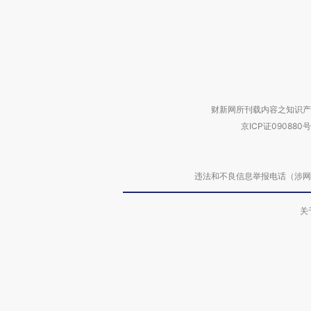
财新网所刊载内容之知识产
京ICP证090880号
违法和不良信息举报电话（涉网络暴力有
关