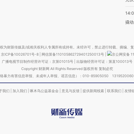
14:
撬动
权为财新传媒及/或相关权利人专属所有或持有。未经许可，禁止进行转载、摘编、
京ICP备10026701号-8
|
网信算备110105862729401250013号
|
京公网安备 11
广播电视节目制作经营许可证：京第01015号
|
出版物经营许可证：第直100013号
Copyright 财新网 All Rights Reserved 版权所有 复制必究
害信息举报、未成年人举报、谣言信息）：010-85905050 13195200605 举报邮
于我们
|
加入我们
|
啄木鸟公益基金会
|
意见与反馈
|
提供新闻线索
|
联系我们
|
友情