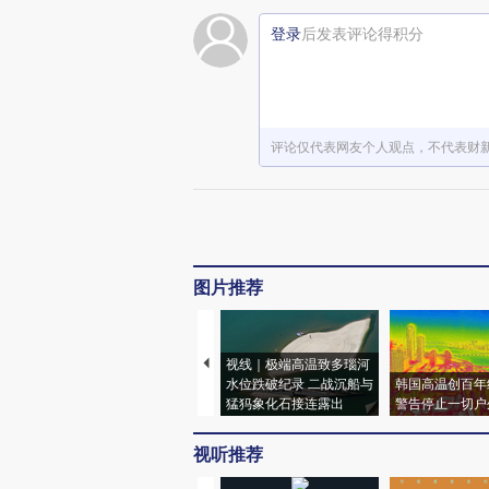
登录
后发表评论得积分
评论仅代表网友个人观点，不代表财
图片推荐
视线｜极端高温致多瑙河
水位跌破纪录 二战沉船与
韩国高温创百年
猛犸象化石接连露出
警告停止一切户
视听推荐