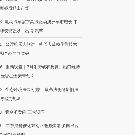
商标后退出市场
进第四届链博
【商旅对话】华住集团
技“链”接产
【特别呈现】寻找100种
CFO：不靠规模取胜，华
【特别呈
6
电动汽车需求高涨驱动澳洲车市增长 中
有意思的生活方式·第三对
住三大增长引擎是什么？
有意思的
牌表现强劲｜出海·汽车
00
普渡机器人张涛：机器人规模化靠技术、
和产品共同突破
56
财新调查｜7月消费或有反弹、出口维持
 受哪些因素带动？
42
生态环境法典将施行 最高法明确新旧法
与追责规则
0
看空消费的“三大误区”
59
中东局势催化东南亚能源焦虑 多国出台
新政加速转型