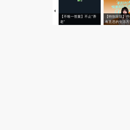
【不唯一答案】不止“养
【特别呈现】寻
老”
有意思的生活方