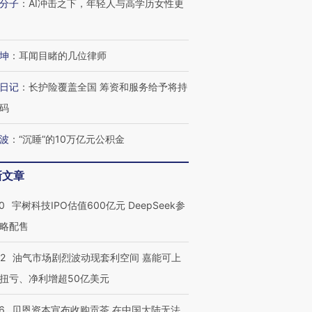
分子
：
AI冲击之下，年轻人与高学历女性更
坤
：
耳闻目睹的几位律师
日记
：
长护险覆盖全国 筹资和服务给予将持
码
波
：
“沉睡”的10万亿元公积金
新文章
0
宇树科技IPO估值600亿元 DeepSeek参
略配售
OX的吸金
马航飞行员跨国走私7万
视线｜被称为“蟑螂”的印
让中产们甘
粒摇头丸 尿检体内含3种
度Z世代 用街头抗争将教
秘鲁纳斯
22
油气市场剧烈波动现套利空间 嘉能可上
”？
毒品
育部长拱下台
13人遇难
扭亏、净利增超50亿美元
6
贝恩资本宣布收购贡茶 在中国大陆无法