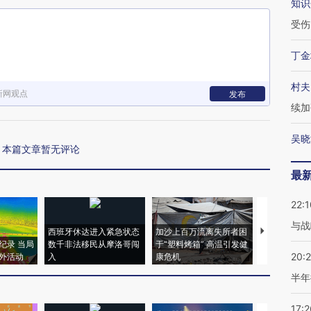
知识
受伤
丁金
村夫
新网观点
发布
续加
吴晓
本篇文章暂无评论
最
22:1
与战
西班牙休达进入紧急状态
加沙上百万流离失所者困
视线｜HYR
纪录 当局
数千非法移民从摩洛哥闯
于“塑料烤箱” 高温引发健
术：是什么
20:
外活动
入
康危机
心“花钱找虐
半年
17:2