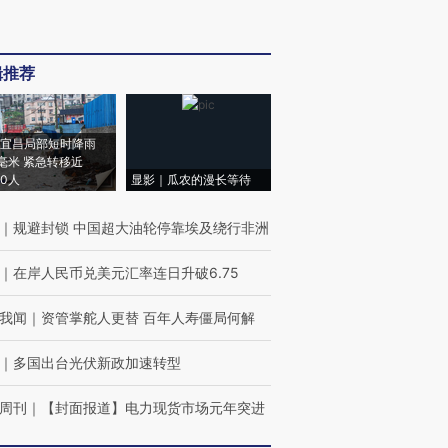
辑推荐
宜昌局部短时降雨
8毫米 紧急转移近
00人
显影｜瓜农的漫长等待
｜
规避封锁 中国超大油轮停靠埃及绕行非洲
｜
在岸人民币兑美元汇率连日升破6.75
我闻
｜
资管掌舵人更替 百年人寿僵局何解
｜
多国出台光伏新政加速转型
周刊
｜
【封面报道】电力现货市场元年突进