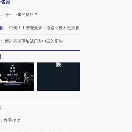
新名家
：
停不下来的价格？
恒
：
中美人工智能竞争：道路比技术更重要
：
海外能源供给缺口对中国的影响
频
客
：
多看少动