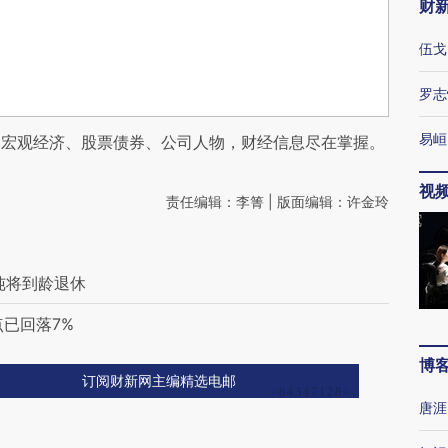
财
伍戈
罗志
易峘
阅宏观经济、股票债券、公司人物，财经信息尽在掌握。
视
责任编辑：李箐 | 版面编辑：许金玲
纯将到龄退休
点已回落7%
博
订阅财新网主编精选电邮
唐涯