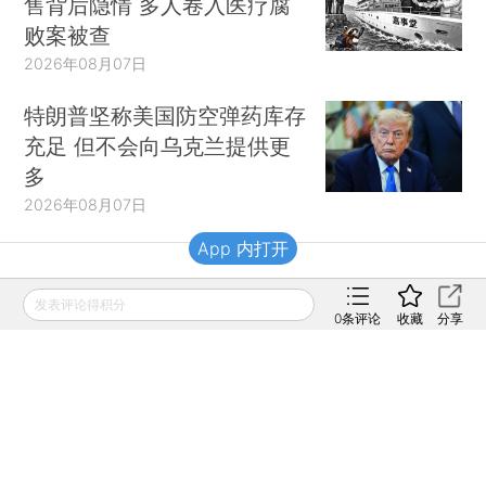
售背后隐情 多人卷入医疗腐
败案被查
2026年08月07日
特朗普坚称美国防空弹药库存
充足 但不会向乌克兰提供更
多
2026年08月07日
App 内打开
财新移动
发表评论得积分
0
条评论
收藏
分享
财新
财新周刊
Caixin
登录
网页版
订阅电邮
|
|
Copyright 财新网 All Rights Reserved