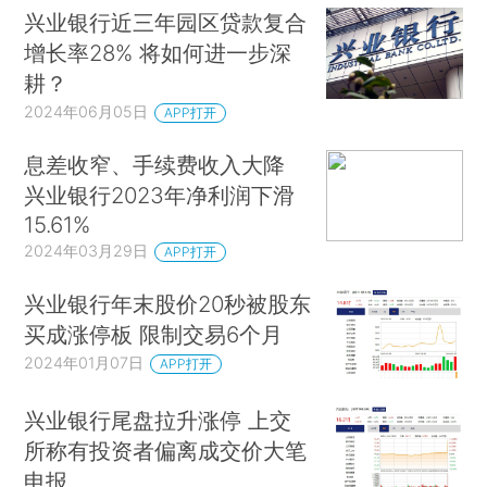
兴业银行近三年园区贷款复合
增长率28% 将如何进一步深
耕？
2024年06月05日
APP打开
息差收窄、手续费收入大降
兴业银行2023年净利润下滑
15.61%
2024年03月29日
APP打开
兴业银行年末股价20秒被股东
买成涨停板 限制交易6个月
2024年01月07日
APP打开
兴业银行尾盘拉升涨停 上交
所称有投资者偏离成交价大笔
申报