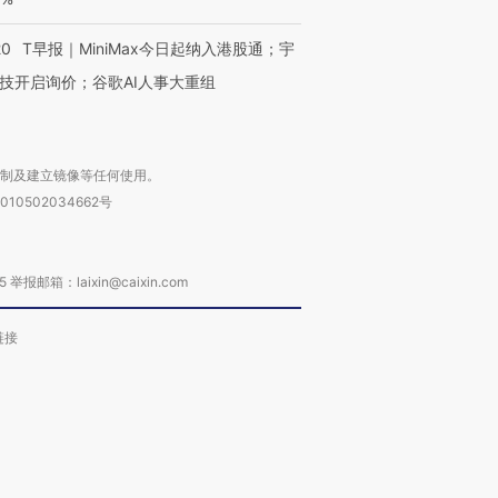
进第四届链博
【商旅对话】华住集团
技“链”接产
【特别呈现】寻找100种
CFO：不靠规模取胜，华
【特别呈
20
T早报｜MiniMax今日起纳入港股通；宇
有意思的生活方式·第三对
住三大增长引擎是什么？
有意思的
技开启询价；谷歌AI人事大重组
复制及建立镜像等任何使用。
010502034662号
箱：laixin@caixin.com
链接