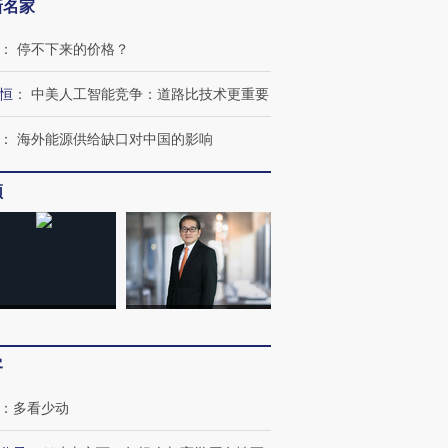
新名家
：
停不下来的价格？
恒
：
中美人工智能竞争：道路比技术更重要
：
海外能源供给缺口对中国的影响
频
客
：
多看少动