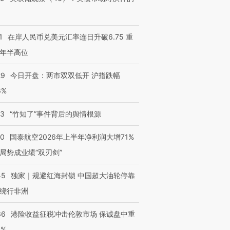
1
在岸人民币兑美元汇率连日升破6.75 重
年半高位
29
今日开盘：两市双双低开 沪指跌幅
6%
13
“竹知了”事件背后的舆情根源
10
国泰航空2026年上半年净利润大增71%
局势成业绩“双刃剑”
跨国走私7万
视线｜HY
检体内含3种
泽连斯基密集出访美英 索
秘鲁纳斯卡观光飞机坠毁
术：是什
45
独家｜规避红海封锁 中国超大油轮停靠
要防空导弹“救急”
13人遇难
心“花钱找
绕行非洲
36
港险收益征税冲击伦敦市场 保诚盘中重
3%