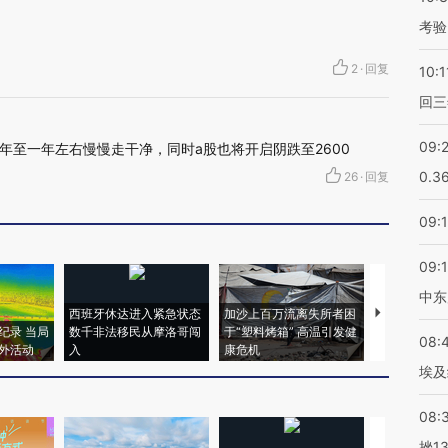
考验
2
·
回复
10:1
回三
09:
年至一年左右慢慢走干净，同时a股也将开启阴跌至2600
0.3
26
·
回复
09:
09:
中东
西班牙休达进入紧急状态
加沙上百万流离失所者困
马航飞行员
纪录 当局
数千非法移民从摩洛哥闯
于“塑料烤箱” 高温引发健
粒摇头丸 尿
08:
外活动
入
康危机
毒品
埃及
08:
挫1