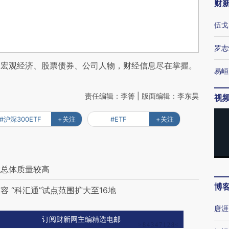
财
伍戈
罗志
阅宏观经济、股票债券、公司人物，财经信息尽在掌握。
易峘
责任编辑：李箐 | 版面编辑：李东昊
视
#沪深300ETF
+关注
#ETF
+关注
裁总体质量较高
博
 “科汇通”试点范围扩大至16地
唐涯
订阅财新网主编精选电邮