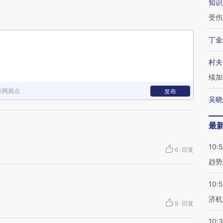
知识
受伤
丁金
村夫
续加
新网观点
发布
吴晓
最
10:
6
·
回复
趋势
10:
济机
9
·
回复
10: