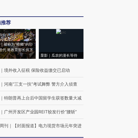
辑推荐
｜被称为“蟑螂”的印
世代 将教育部长拱下
显影｜瓜农的漫长等待
｜
境外收入征税 保险收益缴交已启动
｜
河南“三支一扶”考试舞弊 警方介入侦查
｜
特朗普再上台后中国留学生获签数量大减
｜
广州开发区产业园REIT较发行价“腰斩”
周刊
｜
【封面报道】电力现货市场元年突进