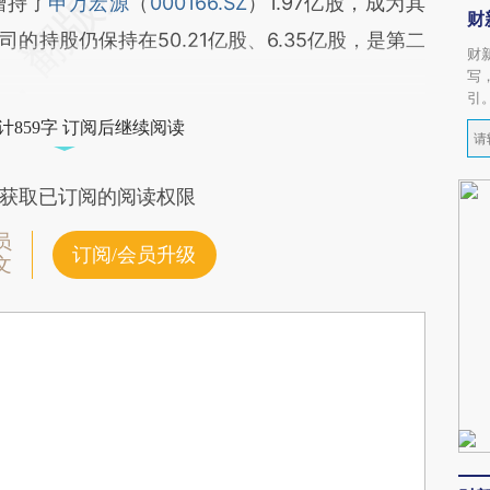
增持了
申万宏源
（
000166.SZ
）1.97亿股，成为其
财
的持股仍保持在50.21亿股、6.35亿股，是第二
财
写
引
计859字 订阅后继续阅读
获取已订阅的阅读权限
员
订阅/会员升级
文