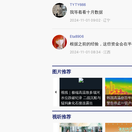
TYTY666
我等着看十月数据
2024-11-01 09:02 · 辽宁
Eta8906
根据之前的经验，这些资金会在半
2024-11-01 08:34 · 江西
图片推荐
视线｜极端高温致多瑙河
水位跌破纪录 二战沉船与
韩国高温创百年
猛犸象化石接连露出
警告停止一切户
视听推荐