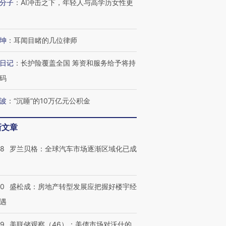
分子
：
AI冲击之下，年轻人与高学历女性更
坤
：
耳闻目睹的几位律师
日记
：
长护险覆盖全国 筹资和服务给予将持
码
波
：
“沉睡”的10万亿元公积金
新文章
58
罗兰贝格：全球汽车市场逐渐区域化已成
50
盛松成：房地产转型发展应把握好楼宇经
遇
39
美联储观察（46）：美债市场对沃什的