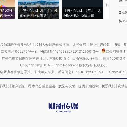
【推广】走
找100种
【特别呈现】澳门全力探
【特别呈现】《东莞，人
会，让数智科
08:
式·第一对
索葡语国家新渠道
间便利店》倾情上线
业
树科
权为财新传媒及/或相关权利人专属所有或持有。未经许可，禁止进行转载、摘编、
京ICP备10026701号-8
|
网信算备110105862729401250013号
|
京公网安备 11
广播电视节目制作经营许可证：京第01015号
|
出版物经营许可证：第直100013号
Copyright 财新网 All Rights Reserved 版权所有 复制必究
害信息举报、未成年人举报、谣言信息）：010-85905050 13195200605 举报邮
于我们
|
加入我们
|
啄木鸟公益基金会
|
意见与反馈
|
提供新闻线索
|
联系我们
|
友情