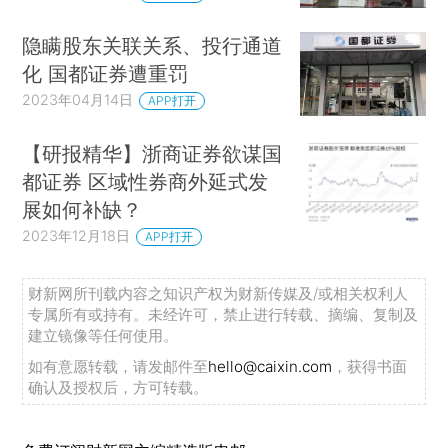
隐瞒股东关联关系、投行通道
化 国都证券遭重罚
2023年04月14日
APP打开
【研报精华】浙商证券欲谋国
都证券 区域性券商外延式发
展如何补缺？
2023年12月18日
APP打开
财新网所刊载内容之知识产权为财新传媒及/或相关权利人
专属所有或持有。未经许可，禁止进行转载、摘编、复制及
建立镜像等任何使用。
如有意愿转载，请发邮件至
hello@caixin.com
，获得书面
确认及授权后，方可转载。