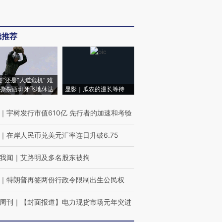
辑推荐
侵”还是“人道危机” 难
撕裂西班牙飞地休达
显影｜瓜农的漫长等待
｜
宇树发行市值610亿 先行者的加速和考验
｜
在岸人民币兑美元汇率连日升破6.75
我闻
｜
艾路明及多名股东被拘
｜
特朗普再签两份行政令限制出生公民权
周刊
｜
【封面报道】电力现货市场元年突进