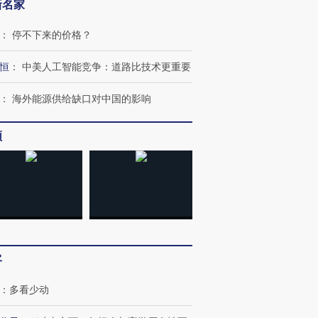
新名家
：
停不下来的价格？
恒
：
中美人工智能竞争：道路比技术更重要
：
海外能源供给缺口对中国的影响
频
客
：
多看少动