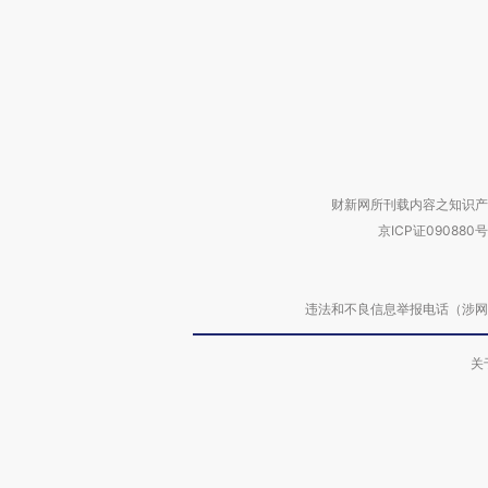
财新网所刊载内容之知识产
京ICP证090880号
违法和不良信息举报电话（涉网络暴力有
关