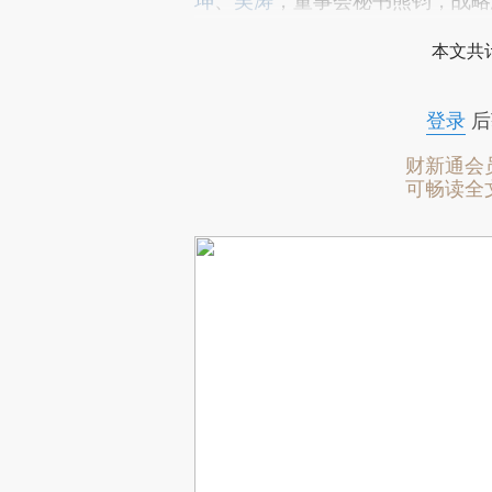
坤
、
吴涛
，董事会秘书熊钧，战略
本文共计
登录
后
财新通会
可畅读全