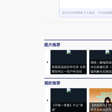
评论仅代表网友个人观点，不代表财
图片推荐
视线｜极端高温
韩国高温创百年纪录 当局
水位跌破纪录 
警告停止一切户外活动
猛犸象化石接连
视听推荐
【不唯一答案】不止“养
【特别呈现】寻
老”
有意思的生活方