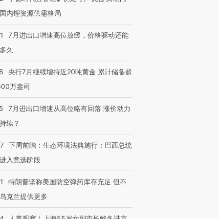
国内锂资源供需格局
1
7月进出口增速高位放缓，价格驱动还能
多久
8
央行7月继续增持近20吨黄金 累计储备超
600万盎司
5
7月进出口增速从高位略有回落 涨价动力
持续？
07
下周前瞻：生态环境法典施行；巴西总统
进入竞选阶段
1
特朗普坚称美国防空弹药库存充足 但不
乌克兰提供更多
24
人事观察｜上海55岁女副市长解冬进京