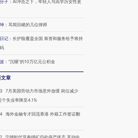
分子
：
AI冲击之下，年轻人与高学历女性更
坤
：
耳闻目睹的几位律师
日记
：
长护险覆盖全国 筹资和服务给予将持
码
波
：
“沉睡”的10万亿元公积金
跨国走私7万
新文章
视线｜被称为“蟑螂”的印
视线｜“入侵”还是“人道危
检体内含3种
度Z世代 用街头抗争将教
机”？难民潮撕裂西班牙
秘鲁纳斯
育部长拱下台
飞地休达
13人遇难
43
7月美国劳动力市场意外放缓 岗位减少
3万个失业率降至4.1%
14
海外金融专才回流香港 外籍工作签证翻
进第四届链博
【商旅对话】华住集团
技“链”接产
【特别呈现】寻找100种
CFO：不靠规模取胜，华
【特别呈
有意思的生活方式·第三对
住三大增长引擎是什么？
有意思的
2
宁德时代宜春锂矿仍处停产状态 其动向