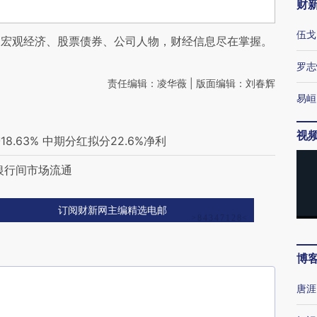
财
伍戈
阅宏观经济、股票债券、公司人物，财经信息尽在掌握。
罗志
责任编辑：凌华薇 | 版面编辑：刘春辉
易峘
视
.63% 中期分红拟分22.6%净利
银行间市场流通
订阅财新网主编精选电邮
博
唐涯