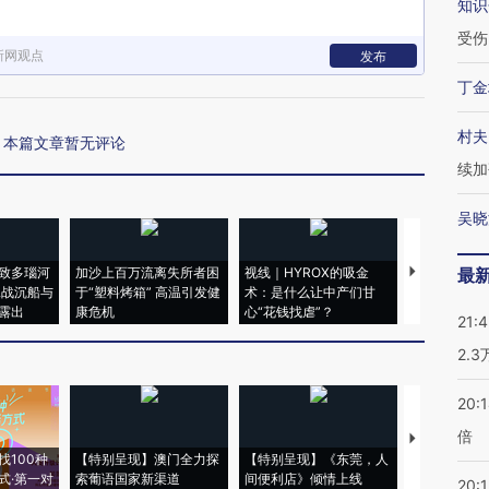
知识
受伤
新网观点
发布
丁金
村夫
本篇文章暂无评论
续加
吴晓
致多瑙河
加沙上百万流离失所者困
视线｜HYROX的吸金
马航飞行员
最
二战沉船与
于“塑料烤箱” 高温引发健
术：是什么让中产们甘
粒摇头丸 尿
露出
康危机
心“花钱找虐”？
毒品
21:
2.
20:
倍
【推广】走
找100种
【特别呈现】澳门全力探
【特别呈现】《东莞，人
会，让数智科
式·第一对
索葡语国家新渠道
间便利店》倾情上线
业
20:1