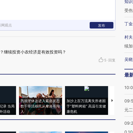
知识
受伤
丁金
新网观点
发布
村夫
续加
？继续投资小农经济是有效投资吗？
吴晓
5
·
回复
最
10:
09:
西班牙休达进入紧急状态
加沙上百万流离失所者困
视线｜HYR
纪录 当局
数千非法移民从摩洛哥闯
于“塑料烤箱” 高温引发健
术：是什么
元二
外活动
入
康危机
心“花钱找虐
09:
0.1