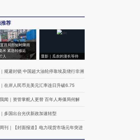
辑推荐
宜昌局部短时降雨
8毫米 紧急转移近
00人
显影｜瓜农的漫长等待
｜
规避封锁 中国超大油轮停靠埃及绕行非洲
｜
在岸人民币兑美元汇率连日升破6.75
我闻
｜
资管掌舵人更替 百年人寿僵局何解
｜
多国出台光伏新政加速转型
周刊
｜
【封面报道】电力现货市场元年突进