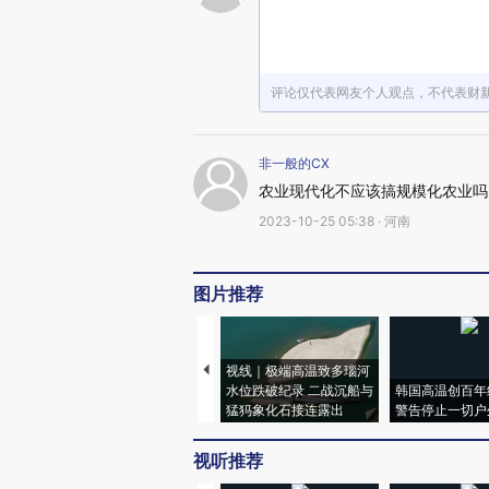
评论仅代表网友个人观点，不代表财
非一般的CX
农业现代化不应该搞规模化农业吗
2023-10-25 05:38 · 河南
图片推荐
视线｜极端高温致多瑙河
水位跌破纪录 二战沉船与
韩国高温创百年
猛犸象化石接连露出
警告停止一切户
视听推荐