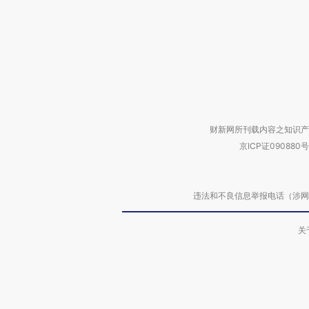
财新网所刊载内容之知识产
京ICP证090880号
违法和不良信息举报电话（涉网络暴力有
关