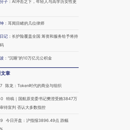
分子
：
AI冲击之下，年轻人与高学历女性更
坤
：
耳闻目睹的几位律师
日记
：
长护险覆盖全国 筹资和服务给予将持
码
波
：
“沉睡”的10万亿元公积金
新文章
07
陈龙：Token时代的商业与组织
50
特稿｜国航原党委书记樊澄受贿3847万
OX的吸金
马航飞行员跨国走私7万
视线｜被称为“蟑螂”的印
让中产们甘
粒摇头丸 尿检体内含3种
度Z世代 用街头抗争将教
秘鲁纳斯
审待宣判 否认大多数指控
”？
毒品
育部长拱下台
13人遇难
29
今日开盘：沪指报3896.49点 跌幅
0%