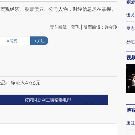
财
阅宏观经济、股票债券、公司人物，财经信息尽在掌握。
伍戈
责任编辑：蒋飞 | 版面编辑：许金玲
罗志
#消费
+关注
易峘
视
长
仓品种净流入47亿元
订阅财新网主编精选电邮
博
唐涯