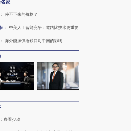
新名家
：
停不下来的价格？
恒
：
中美人工智能竞争：道路比技术更重要
：
海外能源供给缺口对中国的影响
频
客
：
多看少动