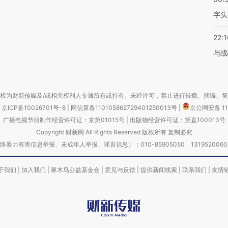
字头
22:1
与战
权为财新传媒及/或相关权利人专属所有或持有。未经许可，禁止进行转载、摘编、
京ICP备10026701号-8
|
网信算备110105862729401250013号
|
京公网安备 11
广播电视节目制作经营许可证：京第01015号
|
出版物经营许可证：第直100013号
Copyright 财新网 All Rights Reserved 版权所有 复制必究
害信息举报、未成年人举报、谣言信息）：010-85905050 13195200605 举报邮
于我们
|
加入我们
|
啄木鸟公益基金会
|
意见与反馈
|
提供新闻线索
|
联系我们
|
友情