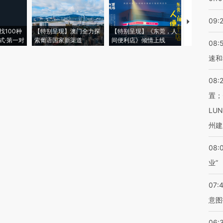
09:
【推广】走
找100种
【特别呈现】澳门全力探
【特别呈现】《东莞，人
会，让数智科
式·第一对
索葡语国家新渠道
间便利店》倾情上线
业
08:
速和
08:
置；
LU
州建
08:
业”
07:
意图
06: