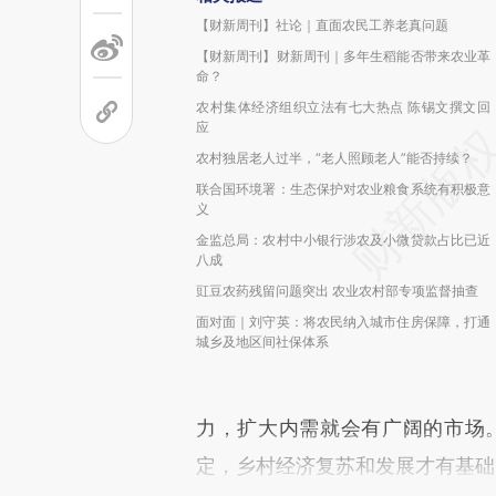
【财新周刊】社论｜直面农民工养老真问题
【财新周刊】财新周刊｜多年生稻能否带来农业革
命？
农村集体经济组织立法有七大热点 陈锡文撰文回
应
农村独居老人过半，“老人照顾老人”能否持续？
联合国环境署：生态保护对农业粮食系统有积极意
义
金监总局：农村中小银行涉农及小微贷款占比已近
八成
豇豆农药残留问题突出 农业农村部专项监督抽查
面对面｜刘守英：将农民纳入城市住房保障，打通
城乡及地区间社保体系
力，扩大内需就会有广阔的市场
定，乡村经济复苏和发展才有基础