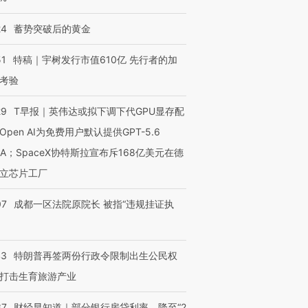
24
蓄势突破后的黄金
进第四届链博
【商旅对话】华住集团
技“链”接产
【特别呈现】寻找100种
CFO：不靠规模取胜，华
【特别呈
有意思的生活方式·第三对
住三大增长引擎是什么？
有意思的
51
特稿｜宇树发行市值610亿 先行者的加
考验
29
T早报｜英伟达或拟下调下代GPU显存配
Open AI为免费用户默认提供GPT-5.6
NA；SpaceX协特斯拉宣布斥168亿美元在德
立芯片工厂
07
成都一区法院原院长 被指“违规挂证执
43
特朗普再签两份行政令限制出生公民权
打击生育旅游产业
37
财经早知道｜部分银行房贷利率，降至“2