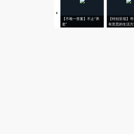
【不唯一答案】不止“养
【特别呈现】寻
老”
有意思的生活方