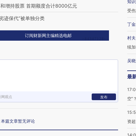
知识
增持股票 首期额度合计8000亿元
受伤
“劣迹保代”被单独分类
丁金
订阅财新网主编精选电邮
村夫
续加
吴晓
最
17:
新网观点
发布
空”
15:
本篇文章暂无评论
资超
14: