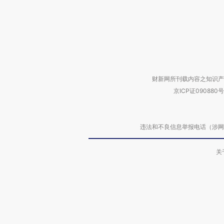
财新网所刊载内容之知识产
京ICP证090880号
违法和不良信息举报电话（涉网络暴力有
关