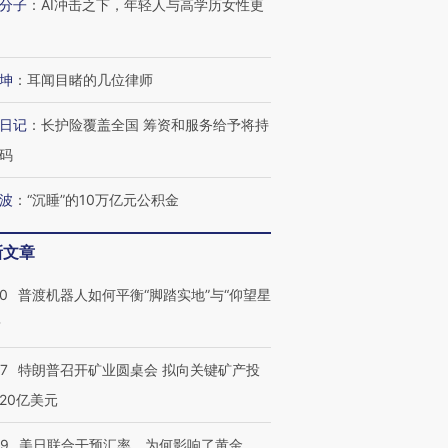
分子
：
AI冲击之下，年轻人与高学历女性更
坤
：
耳闻目睹的几位律师
日记
：
长护险覆盖全国 筹资和服务给予将持
码
波
：
“沉睡”的10万亿元公积金
新文章
00
普渡机器人如何平衡“脚踏实地”与“仰望星
？
57
特朗普召开矿业圆桌会 拟向关键矿产投
20亿美元
09
美日联合干预汇率，为何影响了黄金