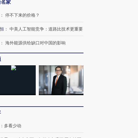
新名家
：
停不下来的价格？
恒
：
中美人工智能竞争：道路比技术更重要
：
海外能源供给缺口对中国的影响
频
客
：
多看少动