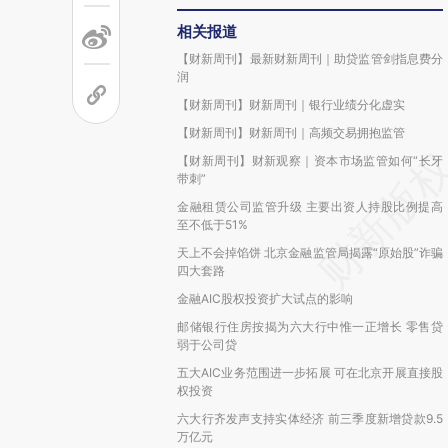
相关报道
【财新周刊】最新财新周刊｜助贷监管剑指息费分
润
【财新周刊】财新周刊｜银行业绩分化虚实
【财新周刊】财新周刊｜高频交易拥抱监管
【财新周刊】财新观察｜资本市场监管如何“长牙
带刺”
金融租赁公司监管升级 主要出资人持股比例提高
至不低于51%
天上不会掉馅饼 北京金融监管局揭露“原始股”诈骗
四大套路
金融AIC股权投资扩大试点的影响
邮储银行住房按揭为六大行中惟一正增长 零售贷
弱于公司贷
五大AIC业务范围进一步拓展 可在北京开展直接股
权投资
六大行齐发声支持实体经济 前三季度新增贷款9.5
万亿元