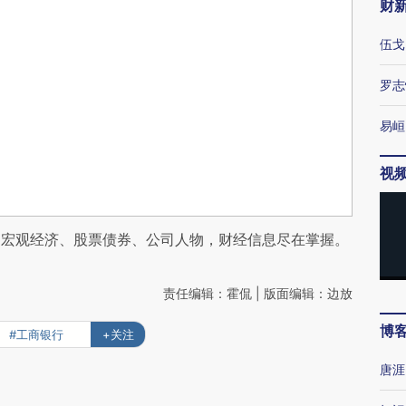
财
伍戈
罗志
易峘
视
阅宏观经济、股票债券、公司人物，财经信息尽在掌握。
责任编辑：霍侃 | 版面编辑：边放
博
#工商银行
+关注
唐涯