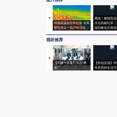
视线｜极端高温
韩国高温创百年纪录 当局
水位跌破纪录 
警告停止一切户外活动
猛犸象化石接连
视听推荐
【不唯一答案】不止“养
【特别呈现】寻
老”
有意思的生活方