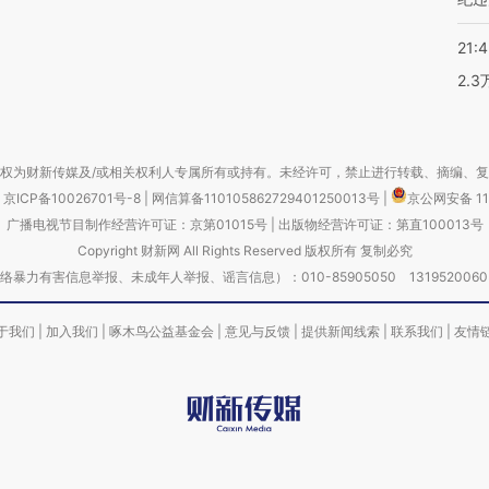
21:
2.
权为财新传媒及/或相关权利人专属所有或持有。未经许可，禁止进行转载、摘编、
京ICP备10026701号-8
|
网信算备110105862729401250013号
|
京公网安备 11
广播电视节目制作经营许可证：京第01015号
|
出版物经营许可证：第直100013号
Copyright 财新网 All Rights Reserved 版权所有 复制必究
害信息举报、未成年人举报、谣言信息）：010-85905050 13195200605 举报邮
于我们
|
加入我们
|
啄木鸟公益基金会
|
意见与反馈
|
提供新闻线索
|
联系我们
|
友情