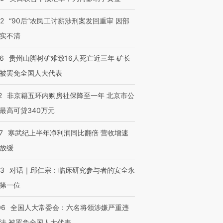
32
“90后”农民工讨薪涉刑案发回重审 因部
跨国走私7万
视线｜被称为“蟑螂”的印
视线｜“入侵”还是“人道危
实不清
检体内含3种
度Z世代 用街头抗争将教
机”？难民潮撕裂西班牙
秘鲁纳斯
育部长拱下台
飞地休达
13人遇难
36
贵州山脚树矿难致16人死亡近三年 矿长
被罢免全国人大代表
2
非京籍五环内购房社保降至一年 北京市公
最高可贷340万元
进第四届链博
【商旅对话】华住集团
技“链”接产
【特别呈现】寻找100种
CFO：不靠规模取胜，华
【特别呈
有意思的生活方式·第三对
住三大增长引擎是什么？
有意思的
7
寒武纪上半年净利润同比翻倍 营收增速
放缓
53
对话｜邱仁宗：临床研究参与者的安全永
第一位
06
全国人大常委会：六名将领涉嫌严重违
法 被罢免全国人大代表