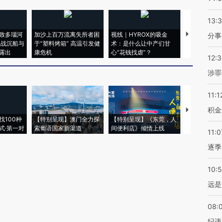
13:
致多瑙河
加沙上百万流离失所者困
视线｜HYROX的吸金
马航飞行员
分事
二战沉船与
于“塑料烤箱” 高温引发健
术：是什么让中产们甘
粒摇头丸 尿
露出
康危机
心“花钱找虐”？
毒品
12:
涉罪
11:1
积金
【推广】走
找100种
【特别呈现】澳门全力探
【特别呈现】《东莞，人
会，让数智科
式·第一对
索葡语国家新渠道
间便利店》倾情上线
业
11:0
逐季
10:
远是
08:
纪违