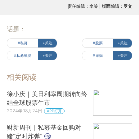
责任编辑：李箐 | 版面编辑：罗文
话题：
#私募
+关注
#股票
+关注
#私募融资
+关注
#诈骗
+关注
相关阅读
徐小庆｜美日利率周期转向终
结全球股票牛市
2024年08月24日
APP打开
财新周刊｜私募基金回购对
赌“定时炸弹”