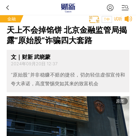
金融
试听
T中
天上不会掉馅饼 北京金融监管局揭
露“原始股”诈骗四大套路
文｜财新 武晓蒙
2024年09月20日 12:37
“原始股”并非稳赚不赔的捷径，切勿轻信虚假宣传和
夸大承诺，高度警惕突如其来的致富机会
原图