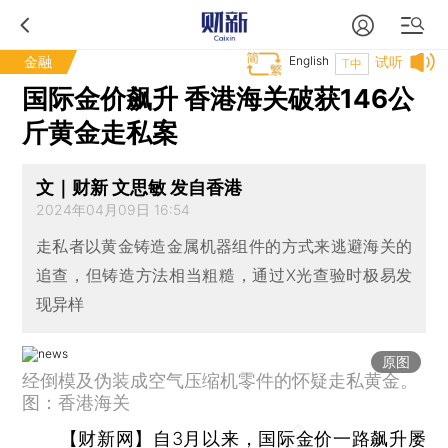
金融
English
试听
T中
国际金价飙升 香港海关破获146公
斤黄金走私案
文｜财新 文思敏 发自香港
2024年04月09日 16:54
走私者以黄金铸造金属机器组件的方式来逃避海关的
追查，但铸造方法相当粗糙，通过X光查验时极易发
现异样
原图
经倒模及伪装成空气压缩机零件的怀疑走私黄金。
图：香港海关
【财新网】
自3月以来，国际金价一路飙升屡