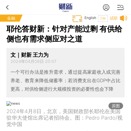
金融
English
试听
T中
耶伦答财新：针对产能过剩 有供给
侧也有需求侧应对之道
文｜财新 王力为
2024年04月08日 20:07
一个可行办法是推升需求，通过提高家庭收入或完善
养老、教育来降低储蓄率；若消费支出在GDP中占比
更高，对供给侧进行大规模投资的必要性也会下降
原图
2024年4月8日，北京，美国财政部长耶伦在美国
驻华大使馆出席记者招待会。图：Pedro Pardo/视
觉中国