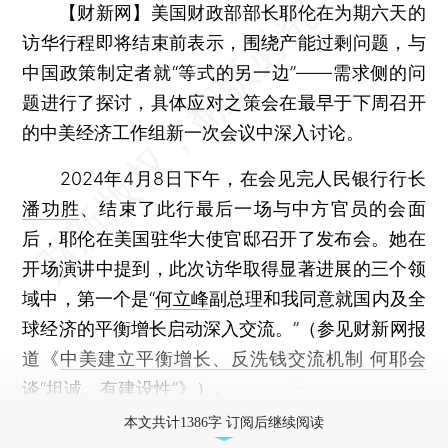
【财新网】
美国财政部部长耶伦在为期六天的
访华行程即将结束前表示，围绕产能过剩问题，与
中国政策制定者就“等式的另一边”——需求侧的问
题进行了探讨，具体应对之策会在最早于下周召开
的中美经济工作组新一次会议中深入讨论。
2024年4月8日下午，在会见完人民银行行长
潘功胜
、结束了此行最后一场与中方官员的会面
后，耶伦在美国驻华大使官邸召开了发布会。她在
开场演讲中提到，此次访华取得显著进展的三个领
域中，第一个是“
何立峰
副总理和我同意就国内及全
球经济的平衡增长启动深入交流。”（参见财新网报
道《
中美建立平衡增长、反洗钱交流机制 何耶会
谈“坦诚、有建设性”
》）。
本文共计1386字 订阅后继续阅读