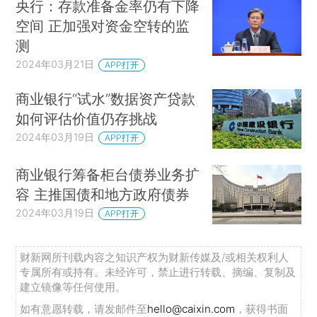
央行：存款准备金率仍有下降
空间 正加强对资金空转的监
测
2024年03月21日
APP打开
商业银行“试水”数据资产贷款
如何评估价值仍存挑战
2024年03月19日
APP打开
商业银行筹备柜台债券业务扩
容 主推国债和地方政府债券
2024年03月19日
APP打开
财新网所刊载内容之知识产权为财新传媒及/或相关权利人
专属所有或持有。未经许可，禁止进行转载、摘编、复制及
建立镜像等任何使用。
如有意愿转载，请发邮件至
hello@caixin.com
，获得书面