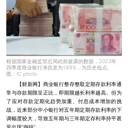
根据国家金融监管总局此前披露的数据，2023年
四季度商业银行净息差为1.69%，为历史低点。
图：IC photo
【财新网】
商业银行整存整取定期存款利率通
常与存款期限呈正比，即期限越长利率越高。但为
了应对存款定期化趋势加重、付息成本增加的挑
战，近来部分中小银行对五年期定期存款利率的下
调幅度较大，导致五年期与三年期定存利率持平甚
至出现“倒挂”。