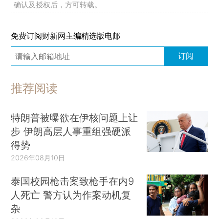
确认及授权后，方可转载。
免费订阅财新网主编精选版电邮
订阅
推荐阅读
特朗普被曝欲在伊核问题上让
步 伊朗高层人事重组强硬派
得势
2026年08月10日
泰国校园枪击案致枪手在内9
人死亡 警方认为作案动机复
杂