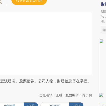
文
财
财
写
引
阅宏观经济、股票债券、公司人物，财经信息尽在掌握。
责任编辑：王端 | 版面编辑：肖子何
#金管局
+关注
#CBDC
+关注