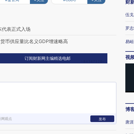
财
伍戈
罗志
东代表正式入场
货币供应量比名义GDP增速略高
易峘
视
订阅财新网主编精选电邮
博
新网观点
发布
唐涯