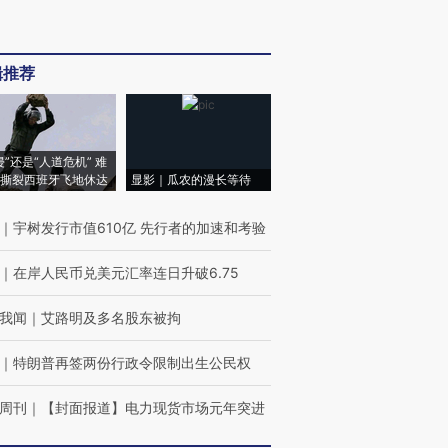
辑推荐
侵”还是“人道危机” 难
撕裂西班牙飞地休达
显影｜瓜农的漫长等待
｜
宇树发行市值610亿 先行者的加速和考验
｜
在岸人民币兑美元汇率连日升破6.75
我闻
｜
艾路明及多名股东被拘
｜
特朗普再签两份行政令限制出生公民权
周刊
｜
【封面报道】电力现货市场元年突进