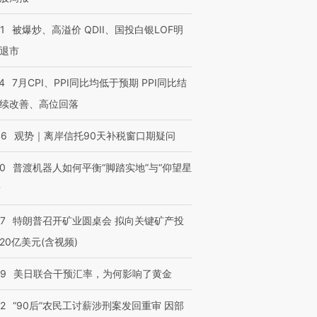
1
被爆炒、高溢价 QDII、国投白银LOF明
退市
4
7月CPI、PPI同比均低于预期 PPI同比结
续改善、高位回落
46
观势｜离岸信托90天补税窗口期疑问
00
普渡机器人如何平衡“脚踏实地”与“仰望星
？
57
特朗普召开矿业圆桌会 拟向关键矿产投
20亿美元(含视频)
09
美日联合干预汇率，为何影响了黄金
32
“90后”农民工讨薪涉刑案发回重审 因部