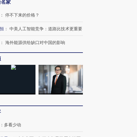
新名家
：
停不下来的价格？
恒
：
中美人工智能竞争：道路比技术更重要
：
海外能源供给缺口对中国的影响
频
客
：
多看少动