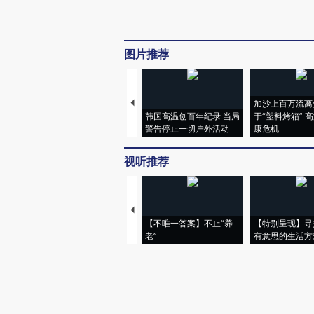
图片推荐
加沙上百万流离
韩国高温创百年纪录 当局
于“塑料烤箱” 
警告停止一切户外活动
康危机
视听推荐
【不唯一答案】不止“养
【特别呈现】寻
老”
有意思的生活方