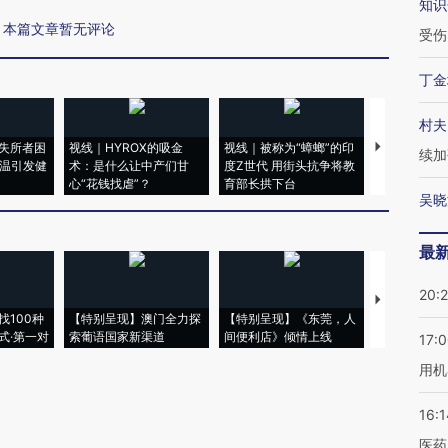
知识
本篇文章暂无评论
受伤
丁金
村夫
失所者困
视线｜HYROX的吸金
视线｜被称为“蟑螂”的印
视线｜“入侵
续加
高温引发健
术：是什么让中产们甘
度Z世代 用街头抗争将教
机”？难民潮
心“花钱找虐”？
育部长拱下台
飞地休达
吴晓
最
20:
【推广】走
找100种
【特别呈现】澳门全力探
【特别呈现】《东莞，人
会，让数智科
式·第一对
索葡语国家新渠道
间便利店》倾情上线
业
17:
用机
16:1
医药