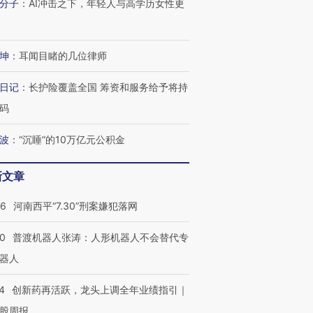
分子
：
AI冲击之下，年轻人与高学历女性更
坤
：
耳闻目睹的几位律师
日记
：
长护险覆盖全国 筹资和服务给予将持
”还是“人道危
湖北宜昌局部短时降雨
哈尔滨遭遇短时极端强降
码
撕裂西班牙
128毫米 紧急转移近
雨 3小时累计雨量超80毫
秘鲁纳斯
4000人
米
13人遇难
波
：
“沉睡”的10万亿元公积金
新文章
26
河南西平“7.30”刑案嫌犯落网
进第四届链博
【商旅对话】华住集团
技“链”接产
【特别呈现】寻找100种
CFO：不靠规模取胜，华
【特别呈
有意思的生活方式·第三对
住三大增长引擎是什么？
有意思的
00
普渡机器人张涛：人形机器人不会替代专
器人
4
创新药再活跃，龙头上调全年业绩指引｜
股周报