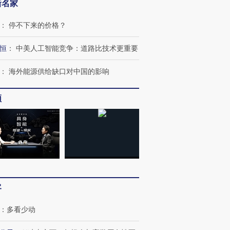
新名家
：
停不下来的价格？
恒
：
中美人工智能竞争：道路比技术更重要
：
海外能源供给缺口对中国的影响
频
客
：
多看少动