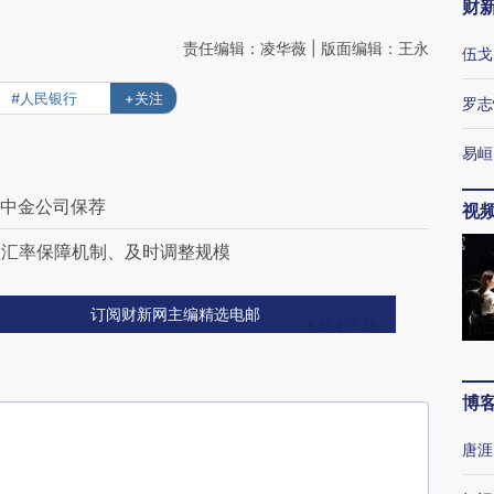
财
责任编辑：凌华薇 | 版面编辑：王永
伍戈
#人民银行
+关注
罗志
易峘
 中金公司保荐
视
置汇率保障机制、及时调整规模
订阅财新网主编精选电邮
博
唐涯