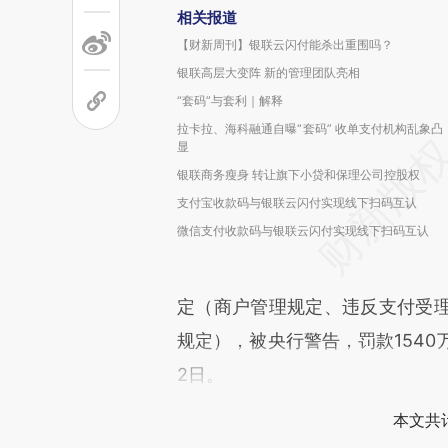
相关报道
【财新周刊】银联云闪付能杀出重围吗？
银联高层大变阵 新的管理团队亮相
“套码”与套利｜解释
拉卡拉、海科融通自曝“套码” 收单支付机构乱象凸
显
银联商务瘦身 转让旗下小贷和保理公司控股权
支付宝收款码与银联云闪付实现线下扫码互认
微信支付收款码与银联云闪付实现线下扫码互认
定（商户管理规定、违反支付受
规定），被央行警告，罚款1540
2日。
本文共计