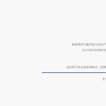
财新网所刊载内容之知识产
京ICP证090880号
违法和不良信息举报电话（涉网络暴力有
关