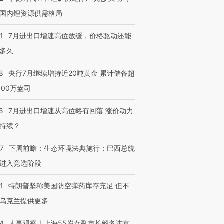
国内锂资源供需格局
1
7月进出口增速高位放缓，价格驱动还能
多久
进第四届链博
【商旅对话】华住集团
技“链”接产
【特别呈现】寻找100种
CFO：不靠规模取胜，华
【特别呈
有意思的生活方式·第三对
住三大增长引擎是什么？
有意思的
8
央行7月继续增持近20吨黄金 累计储备超
600万盎司
5
7月进出口增速从高位略有回落 涨价动力
持续？
07
下周前瞻：生态环境法典施行；巴西总统
进入竞选阶段
1
特朗普坚称美国防空弹药库存充足 但不
乌克兰提供更多
24
人事观察｜上海55岁女副市长解冬进京