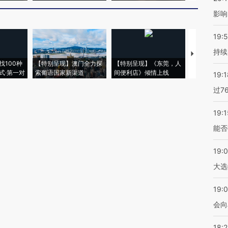
影响
19:5
持续
【推广】走
找100种
【特别呈现】澳门全力探
【特别呈现】《东莞，人
会，让数智科
式·第一对
索葡语国家新渠道
间便利店》倾情上线
业
19:1
过7
19:1
能否
19:
大选
19:0
会向
18: