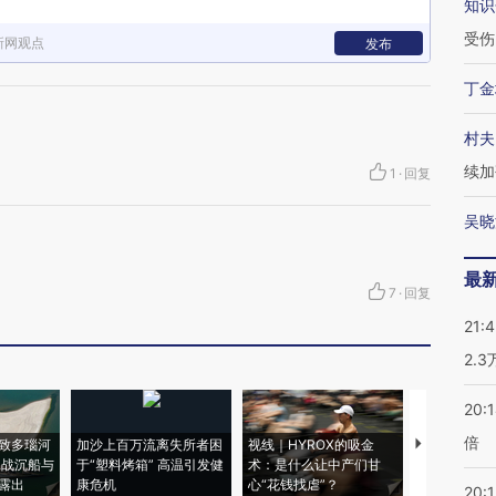
知识
受伤
新网观点
发布
丁金
村夫
续加
1
·
回复
吴晓
最
7
·
回复
21:
2.
20:
倍
致多瑙河
加沙上百万流离失所者困
视线｜HYROX的吸金
马航飞行员
二战沉船与
于“塑料烤箱” 高温引发健
术：是什么让中产们甘
粒摇头丸 尿
露出
康危机
心“花钱找虐”？
毒品
20:1