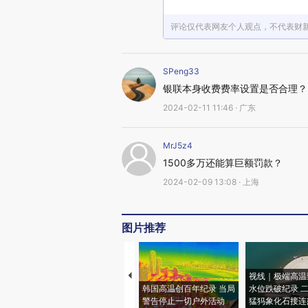
评论仅代表网友个人观点，不代表财
SPeng33
银联本身收费费率设置是否合理？
2024-02-11 11:46 · 广东
MrJ5z4
1500多万还能算巨额罚款？
2024-02-09 13:08 · 上海
图片推荐
视线｜极端高温
韩国高温创百年纪录 当局
水位跌破纪录 
警告停止一切户外活动
猛犸象化石接连