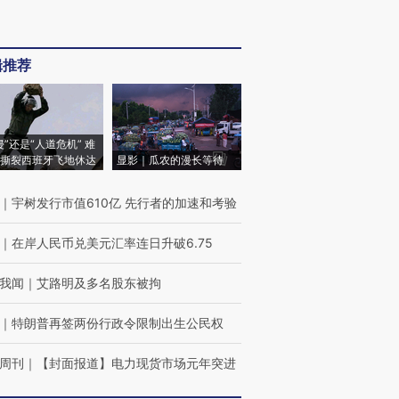
辑推荐
侵”还是“人道危机” 难
撕裂西班牙飞地休达
显影｜瓜农的漫长等待
｜
宇树发行市值610亿 先行者的加速和考验
｜
在岸人民币兑美元汇率连日升破6.75
我闻
｜
艾路明及多名股东被拘
｜
特朗普再签两份行政令限制出生公民权
周刊
｜
【封面报道】电力现货市场元年突进