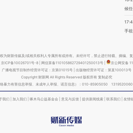
候任
17:
手祖
权为财新传媒及/或相关权利人专属所有或持有。未经许可，禁止进行转载、摘编、
京ICP备10026701号-8
|
网信算备110105862729401250013号
|
京公网安备 11
广播电视节目制作经营许可证：京第01015号
|
出版物经营许可证：第直100013号
Copyright 财新网 All Rights Reserved 版权所有 复制必究
害信息举报、未成年人举报、谣言信息）：010-85905050 13195200605 举报邮
于我们
|
加入我们
|
啄木鸟公益基金会
|
意见与反馈
|
提供新闻线索
|
联系我们
|
友情