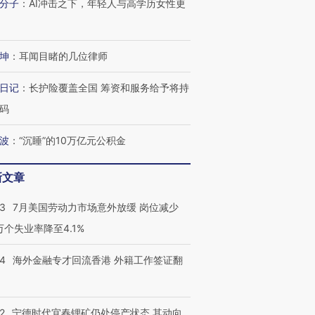
分子
：
AI冲击之下，年轻人与高学历女性更
坤
：
耳闻目睹的几位律师
日记
：
长护险覆盖全国 筹资和服务给予将持
码
波
：
“沉睡”的10万亿元公积金
新文章
43
7月美国劳动力市场意外放缓 岗位减少
3万个失业率降至4.1%
14
海外金融专才回流香港 外籍工作签证翻
跨国走私7万
视线｜被称为“蟑螂”的印
视线｜“入侵”还是“人道危
检体内含3种
度Z世代 用街头抗争将教
机”？难民潮撕裂西班牙
秘鲁纳斯
育部长拱下台
飞地休达
13人遇难
2
宁德时代宜春锂矿仍处停产状态 其动向