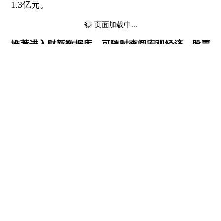
1.3亿元。
页面加载中...
推荐进入
财新数据库
，可随时查阅宏观经济、股票
债券、公司人物，财经信息尽在掌握。
责任编辑：李箐 | 版面编辑：肖子何
相关阅读
证监会称股票质押风险下降 引
导机构增加平仓线弹性
2024年02月05日