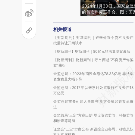
2024年1月30日，国家金
的首次年度工作会。图：国
相关报道
【财新周刊】财新周刊｜谁来处置个贷不良资产
批量转让开闸试水
【财新周刊】财新周刊｜80亿元非法集资案幕后
【财新周刊】财新周刊｜呼市两起“不良资产诈骗
案”曲折
金监总局：2023年罚没金额达78.38亿元 非法集
资发案量大幅下降
金监总局：2017年以来累计处置银行不良资产18
万亿元
金监总局重要司局人事调整 地方金融监管改革推
进
金监总局“三定”方案出炉 增设资管监管、科技监管
和稽查等司局
证监会“三定”方案公布 新设综合业务司、稽查总队
改为直属机构