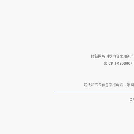
财新网所刊载内容之知识产
京ICP证090880号
违法和不良信息举报电话（涉网络暴力有
关