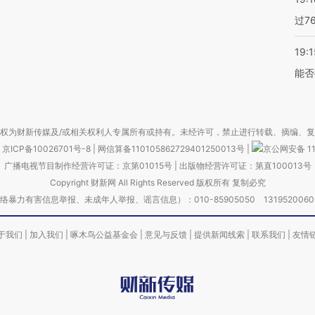
过7
19:1
能否
权为财新传媒及/或相关权利人专属所有或持有。未经许可，禁止进行转载、摘编、
京ICP备10026701号-8
|
网信算备110105862729401250013号
|
京公网安备 11
广播电视节目制作经营许可证：京第01015号
|
出版物经营许可证：第直100013号
Copyright 财新网 All Rights Reserved 版权所有 复制必究
害信息举报、未成年人举报、谣言信息）：010-85905050 13195200605 举报邮
于我们
|
加入我们
|
啄木鸟公益基金会
|
意见与反馈
|
提供新闻线索
|
联系我们
|
友情