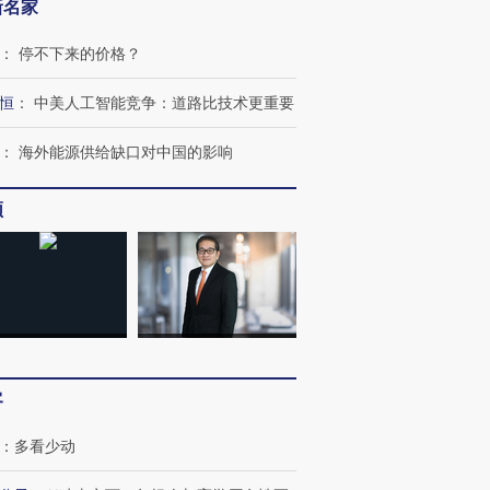
新名家
：
停不下来的价格？
恒
：
中美人工智能竞争：道路比技术更重要
：
海外能源供给缺口对中国的影响
频
客
：
多看少动