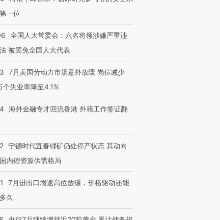
第一位
06
全国人大常委会：六名将领涉嫌严重违
法 被罢免全国人大代表
43
7月美国劳动力市场意外放缓 岗位减少
3万个失业率降至4.1%
跨国走私7万
视线｜被称为“蟑螂”的印
视线｜“入侵”还是“人道危
检体内含3种
度Z世代 用街头抗争将教
机”？难民潮撕裂西班牙
秘鲁纳斯
育部长拱下台
飞地休达
13人遇难
14
海外金融专才回流香港 外籍工作签证翻
2
宁德时代宜春锂矿仍处停产状态 其动向
国内锂资源供需格局
进第四届链博
【商旅对话】华住集团
技“链”接产
【特别呈现】寻找100种
CFO：不靠规模取胜，华
【特别呈
1
7月进出口增速高位放缓，价格驱动还能
有意思的生活方式·第三对
住三大增长引擎是什么？
有意思的
多久
8
央行7月继续增持近20吨黄金 累计储备超