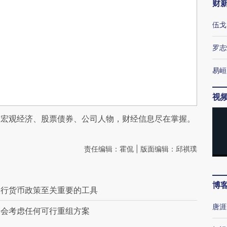
财
伍戈
罗志
易峘
视
阅宏观经济、股票债券、公司人物，财经信息尽在掌握。
责任编辑：霍侃 | 版面编辑：邱祺璞
博
央行货币政策至关重要的工具
唐涯
中会考虑任何可行重组方案