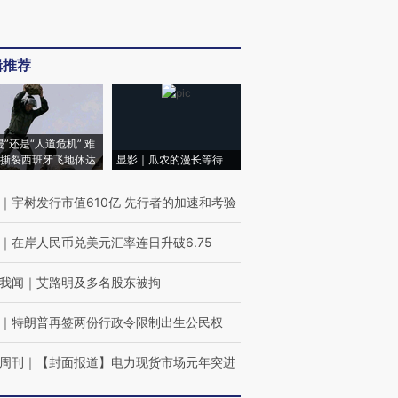
辑推荐
侵”还是“人道危机” 难
撕裂西班牙飞地休达
显影｜瓜农的漫长等待
｜
宇树发行市值610亿 先行者的加速和考验
｜
在岸人民币兑美元汇率连日升破6.75
我闻
｜
艾路明及多名股东被拘
｜
特朗普再签两份行政令限制出生公民权
周刊
｜
【封面报道】电力现货市场元年突进