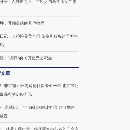
分子
：
AI冲击之下，年轻人与高学历女性更
坤
：
耳闻目睹的几位律师
日记
：
长护险覆盖全国 筹资和服务给予将持
码
波
：
“沉睡”的10万亿元公积金
新文章
2
非京籍五环内购房社保降至一年 北京市公
最高可贷340万元
7
寒武纪上半年净利润同比翻倍 营收增速
放缓
53
对话｜邱仁宗：临床研究参与者的安全永