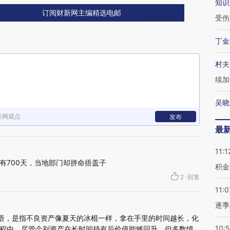
知识
订阅财新网主编精选电邮
受伤
丁金
村夫
续加
吴晓
新网观点
发布
最
11:1
有700天，当地部门却拼命捂盖子
积金
2
·
回复
11:0
逐季
术语，是指不良资产像夏天的冰棍一样，拿在手里的时间越长，化
10:
程中，尽管个别资产在长时间持有后价值能够回升，但多数情