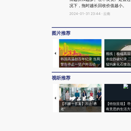
况下，拖时越长回收价值越小。
2024-01-31 23:44 · 云南
图片推荐
视线｜极端高温
韩国高温创百年纪录 当局
水位跌破纪录 
警告停止一切户外活动
猛犸象化石接连
视听推荐
【不唯一答案】不止“养
【特别呈现】寻
老”
有意思的生活方