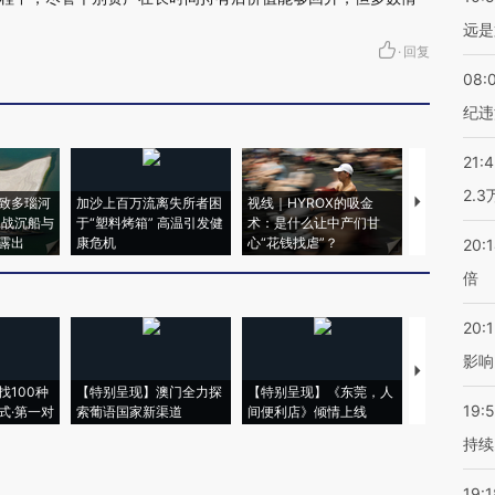
远是
·
回复
08:
纪违
21:
2.
致多瑙河
加沙上百万流离失所者困
视线｜HYROX的吸金
马航飞行员
二战沉船与
于“塑料烤箱” 高温引发健
术：是什么让中产们甘
粒摇头丸 尿
露出
康危机
心“花钱找虐”？
毒品
20:
倍
20:1
影响
【推广】走
找100种
【特别呈现】澳门全力探
【特别呈现】《东莞，人
会，让数智科
19:5
式·第一对
索葡语国家新渠道
间便利店》倾情上线
业
持续
19:1