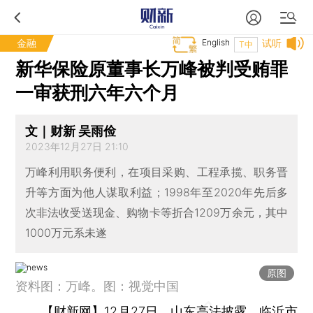
金融
English
试听
T中
新华保险原董事长万峰被判受贿罪
一审获刑六年六个月
文｜财新 吴雨俭
2023年12月27日 21:10
万峰利用职务便利，在项目采购、工程承揽、职务晋
升等方面为他人谋取利益；1998年至2020年先后多
次非法收受送现金、购物卡等折合1209万余元，其中
1000万元系未遂
原图
资料图：万峰。图：视觉中国
【财新网】
12月27日，山东高法披露，临沂市