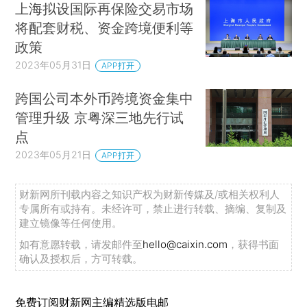
上海拟设国际再保险交易市场
将配套财税、资金跨境便利等
政策
2023年05月31日
APP打开
跨国公司本外币跨境资金集中
管理升级 京粤深三地先行试
点
2023年05月21日
APP打开
财新网所刊载内容之知识产权为财新传媒及/或相关权利人
专属所有或持有。未经许可，禁止进行转载、摘编、复制及
建立镜像等任何使用。
如有意愿转载，请发邮件至
hello@caixin.com
，获得书面
确认及授权后，方可转载。
免费订阅财新网主编精选版电邮