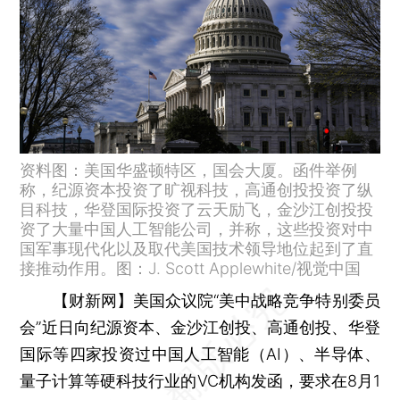
资料图：美国华盛顿特区，国会大厦。函件举例
称，纪源资本投资了旷视科技，高通创投投资了纵
目科技，华登国际投资了云天励飞，金沙江创投投
资了大量中国人工智能公司，并称，这些投资对中
国军事现代化以及取代美国技术领导地位起到了直
接推动作用。图：J. Scott Applewhite/视觉中国
【财新网】
美国众议院“美中战略竞争特别委员
会”近日向纪源资本、金沙江创投、高通创投、华登
国际等四家投资过中国人工智能（AI）、半导体、
量子计算等硬科技行业的VC机构发函，要求在8月1