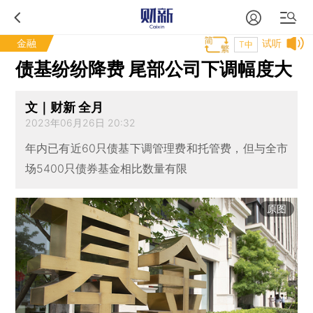
金融
试听
T中
债基纷纷降费 尾部公司下调幅度大
文｜财新 全月
2023年06月26日 20:32
年内已有近60只债基下调管理费和托管费，但与全市
场5400只债券基金相比数量有限
原图