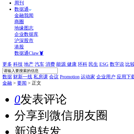
周刊
数据通
金融我闻
商圈
地缘图志
企业数据库
沪深股市
港股
数据通Claw🦞
更多
科技
地产
汽车
消费
能源
健康
环科
民生
ESG
数字说
比
数据
财新一线
私房课
会议
Promotion
运动家
企业用户
应用下
金融
>
要闻
>
正文
0
发表评论
分享到微信朋友圈
新浪转发