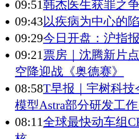
09:51
韩杰医生获罪之
09:43
以疾病为中心的
09:29
今日开盘：沪指报394
09:21
票房｜沈腾新片点
空降迎战《奥德赛》
08:58
T早报｜宇树科技今
模型Astra部分研发
08:11
全球最快动车组CR
核