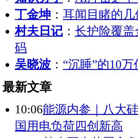
丁金坤
：
耳闻目睹的几
村夫日记
：
长护险覆盖
码
吴晓波
：
“沉睡”的10
最新文章
10:06
能源内参｜八大硅
国用电负荷四创新高