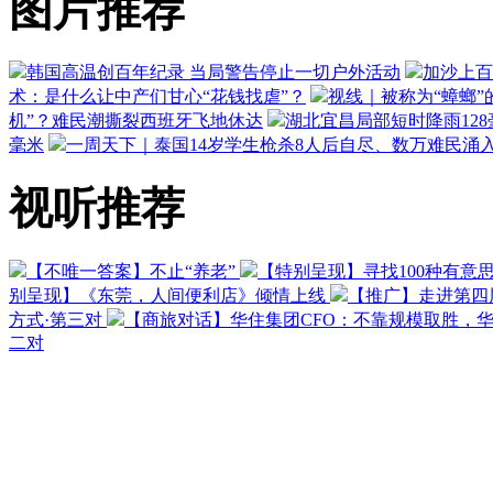
图片推荐
韩国高温创百年纪录 当局警告停止一切户外活动
加沙上百
术：是什么让中产们甘心“花钱找虐”？
视线｜被称为“蟑螂”
机”？难民潮撕裂西班牙飞地休达
湖北宜昌局部短时降雨128毫
毫米
一周天下｜泰国14岁学生枪杀8人后自尽、数万难民涌
视听推荐
【不唯一答案】不止“养老”
【特别呈现】寻找100种有意
别呈现】《东莞，人间便利店》倾情上线
【推广】走进第四
方式·第三对
【商旅对话】华住集团CFO：不靠规模取胜，
二对