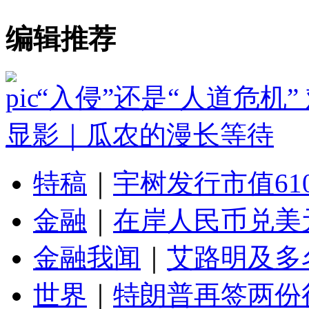
编辑推荐
“入侵”还是“人道危机
显影｜瓜农的漫长等待
特稿
｜
宇树发行市值61
金融
｜
在岸人民币兑美元
金融我闻
｜
艾路明及多
世界
｜
特朗普再签两份