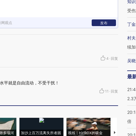
知识
受伤
新网观点
发布
丁金
村夫
续加
4
·
回复
吴晓
最
水平就是自由流动，不受干扰！
21:
11
·
回复
2.
20:
倍
致多瑙河
加沙上百万流离失所者困
视线｜HYROX的吸金
马航飞行员
20:1