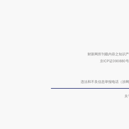
财新网所刊载内容之知识产
京ICP证090880号
违法和不良信息举报电话（涉网络暴力有
关