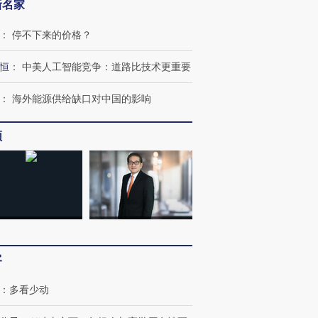
新名家
：
停不下来的价格？
恒
：
中美人工智能竞争：道路比技术更重要
：
海外能源供给缺口对中国的影响
频
客
：
多看少动