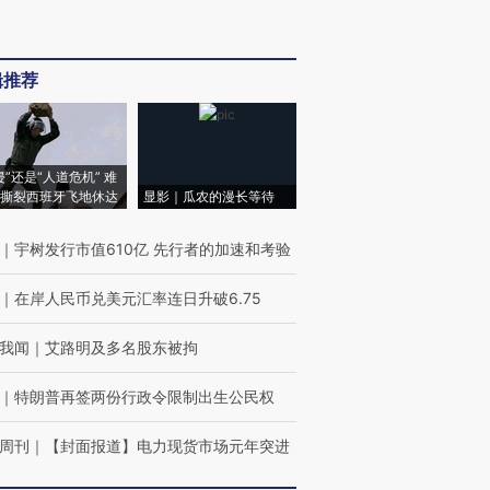
辑推荐
侵”还是“人道危机” 难
撕裂西班牙飞地休达
显影｜瓜农的漫长等待
｜
宇树发行市值610亿 先行者的加速和考验
｜
在岸人民币兑美元汇率连日升破6.75
我闻
｜
艾路明及多名股东被拘
｜
特朗普再签两份行政令限制出生公民权
周刊
｜
【封面报道】电力现货市场元年突进