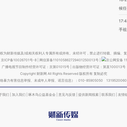
候任
17:
手祖
权为财新传媒及/或相关权利人专属所有或持有。未经许可，禁止进行转载、摘编、
京ICP备10026701号-8
|
网信算备110105862729401250013号
|
京公网安备 11
广播电视节目制作经营许可证：京第01015号
|
出版物经营许可证：第直100013号
Copyright 财新网 All Rights Reserved 版权所有 复制必究
害信息举报、未成年人举报、谣言信息）：010-85905050 13195200605 举报邮
于我们
|
加入我们
|
啄木鸟公益基金会
|
意见与反馈
|
提供新闻线索
|
联系我们
|
友情