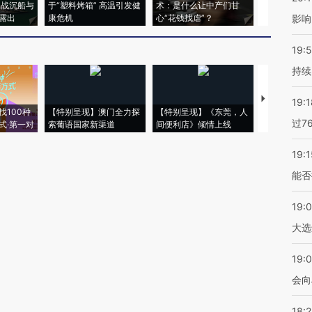
二战沉船与
于“塑料烤箱” 高温引发健
术：是什么让中产们甘
粒摇头丸 尿
露出
康危机
心“花钱找虐”？
毒品
影响
19:5
持续
【推广】走
19:1
找100种
【特别呈现】澳门全力探
【特别呈现】《东莞，人
会，让数智科
过7
式·第一对
索葡语国家新渠道
间便利店》倾情上线
业
19:1
能否
19:
大选
19:0
会向
18: