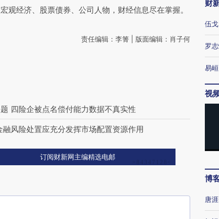
财
阅宏观经济、股票债券、公司人物，财经信息尽在掌握。
伍戈
责任编辑：李箐 | 版面编辑：肖子何
罗志
易峘
视
题 四险企被点名偿付能力数据不真实性
金融风险处置应充分发挥市场配置资源作用
订阅财新网主编精选电邮
博
唐涯