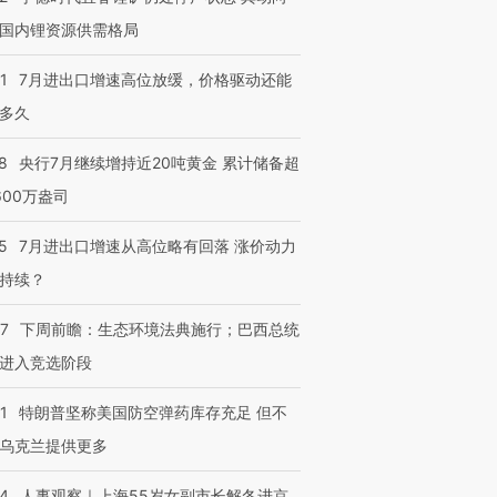
检体内含3种
度Z世代 用街头抗争将教
机”？难民潮撕裂西班牙
秘鲁纳斯
国内锂资源供需格局
育部长拱下台
飞地休达
13人遇难
1
7月进出口增速高位放缓，价格驱动还能
多久
进第四届链博
【商旅对话】华住集团
8
央行7月继续增持近20吨黄金 累计储备超
技“链”接产
【特别呈现】寻找100种
CFO：不靠规模取胜，华
【特别呈
600万盎司
有意思的生活方式·第三对
住三大增长引擎是什么？
有意思的
5
7月进出口增速从高位略有回落 涨价动力
持续？
07
下周前瞻：生态环境法典施行；巴西总统
进入竞选阶段
1
特朗普坚称美国防空弹药库存充足 但不
乌克兰提供更多
24
人事观察｜上海55岁女副市长解冬进京