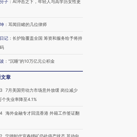
分子
：
AI冲击之下，年轻人与高学历女性更
坤
：
耳闻目睹的几位律师
日记
：
长护险覆盖全国 筹资和服务给予将持
码
波
：
“沉睡”的10万亿元公积金
新文章
43
7月美国劳动力市场意外放缓 岗位减少
3万个失业率降至4.1%
14
海外金融专才回流香港 外籍工作签证翻
跨国走私7万
视线｜被称为“蟑螂”的印
视线｜“入侵”还是“人道危
2
宁德时代宜春锂矿仍处停产状态 其动向