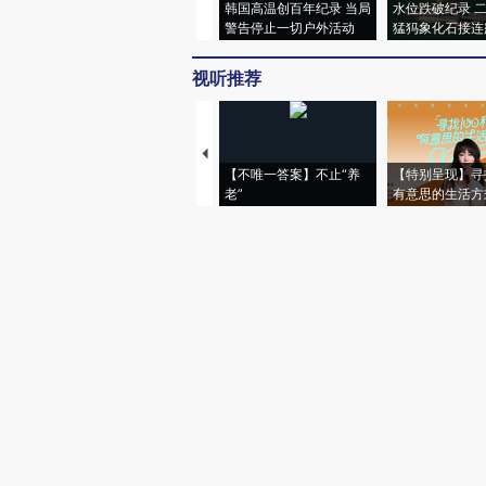
韩国高温创百年纪录 当局
水位跌破纪录 
警告停止一切户外活动
猛犸象化石接连
视听推荐
【不唯一答案】不止“养
【特别呈现】寻
老”
有意思的生活方