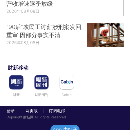
营收增速逐季放缓
2026年08月08日
“90后”农民工讨薪涉刑案发回
重审 因部分事实不清
2026年08月08日
财新移动
财新
财新周刊
Caixin
登录
网页版
订阅电邮
|
|
Copyright 财新网 All Rights Reserved
App 内打开