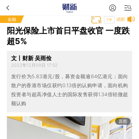
金融
试听
T中
阳光保险上市首日平盘收官 一度跌
超5%
文丨财新 吴雨俭
2022年12月09日 17:52
发行价为5.83港元/股，募资金额逾64亿港元；面向
散户的香港市场仅获约0.13倍的认购申请，面向机构
投资者与超高净值人士的国际发售获得1.34倍轻微超
额认购
原图