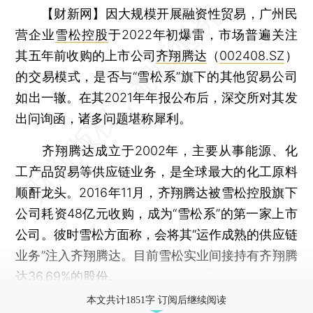
【财新网】
因大规模开展融资性贸易，广州民
营企业
雪松控股
于2022年初爆雷，市场普遍关注
其五年前收购的上市公司
齐翔腾达
（
002408.SZ
）
的交易模式，是否与“雪松系”旗下的其他贸易公司
如出一辙。在其2021年年报公布后，深交所对其发
出问询函，诸多问题堪称犀利。
齐翔腾达成立于2002年，主要从事能源、化
工产品贸易等供应链业务，是全球最大的化工原料
顺酐龙头。2016年11月，齐翔腾达被雪松控股旗下
公司耗资48亿元收购，成为“雪松系”的第一家上市
公司。彼时雪松方面称，会将其“运作成熟的供应链
业务”注入齐翔腾达。目前雪松实业间接持有齐翔腾
达36.69%的股份。
本文共计1851字 订阅后继续阅读