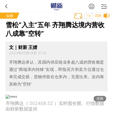
金融
试听
T中
雪松“入主”五年 齐翔腾达境内营收
八成靠“空转”
文｜财新 王婧
2022年05月14日 21:10
齐翔腾达承认，其国内供应链业务超八成的营收都是
通过“两端库内转移”实现，即指买方和卖方仅通过仓
单完成交易，货物停留在仓库内，无需出库。业内将
其称为“空转”
原图
齐翔腾达（ 002408.SZ ）实时股价图。行情数据
由财新数据提供