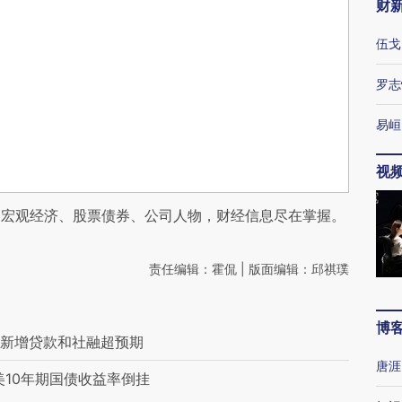
财
伍戈
罗志
易峘
视
阅宏观经济、股票债券、公司人物，财经信息尽在掌握。
责任编辑：霍侃 | 版面编辑：邱祺璞
博
月新增贷款和社融超预期
唐涯
美10年期国债收益率倒挂