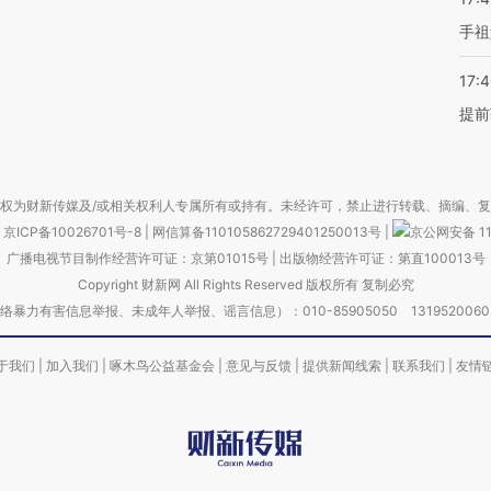
手祖
17:
提前
权为财新传媒及/或相关权利人专属所有或持有。未经许可，禁止进行转载、摘编、
京ICP备10026701号-8
|
网信算备110105862729401250013号
|
京公网安备 11
广播电视节目制作经营许可证：京第01015号
|
出版物经营许可证：第直100013号
Copyright 财新网 All Rights Reserved 版权所有 复制必究
害信息举报、未成年人举报、谣言信息）：010-85905050 13195200605 举报邮
于我们
|
加入我们
|
啄木鸟公益基金会
|
意见与反馈
|
提供新闻线索
|
联系我们
|
友情