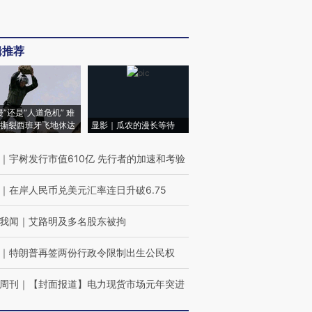
辑推荐
侵”还是“人道危机” 难
撕裂西班牙飞地休达
显影｜瓜农的漫长等待
｜
宇树发行市值610亿 先行者的加速和考验
｜
在岸人民币兑美元汇率连日升破6.75
我闻
｜
艾路明及多名股东被拘
｜
特朗普再签两份行政令限制出生公民权
周刊
｜
【封面报道】电力现货市场元年突进