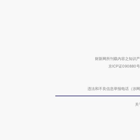
财新网所刊载内容之知识产
京ICP证090880号
违法和不良信息举报电话（涉网络暴力有
关