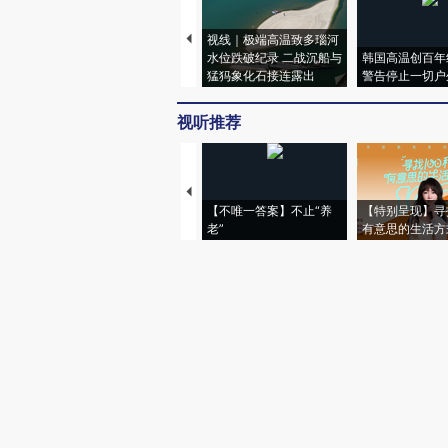
视线｜极端高温致多瑙河
水位跌破纪录 二战沉船与
韩国高温创百年
猛犸象化石接连露出
警告停止一切户
视听推荐
【不唯一答案】不止“养
【特别呈现】寻
老”
有意思的生活方