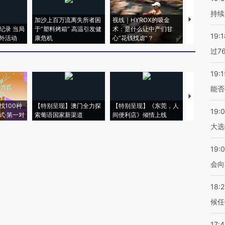
持续
加沙上百万流离失所者困
视线｜HYROX的吸金
马航飞行员
纪录 当局
于“塑料烤箱” 高温引发健
术：是什么让中产们甘
粒摇头丸 尿
19:1
外活动
康危机
心“花钱找虐”？
毒品
过7
19:1
能否
【推广】走
找100种
【特别呈现】澳门全力探
【特别呈现】《东莞，人
会，让数智科
19:
式·第一对
索葡语国家新渠道
间便利店》倾情上线
业
大选
19:0
会向
18:
候任
17: