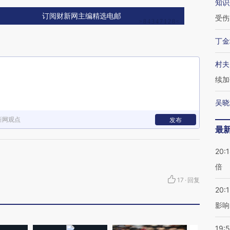
知识
订阅财新网主编精选电邮
受伤
丁金
村夫
续加
吴晓
新网观点
发布
最
20:
倍
17
·
回复
20:1
影响
19:5