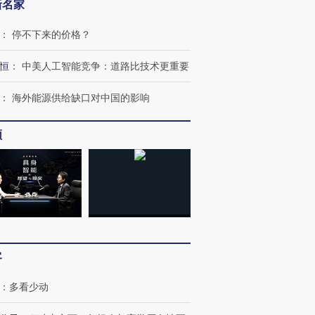
新名家
：
停不下来的价格？
恒
：
中美人工智能竞争：道路比技术更重要
：
海外能源供给缺口对中国的影响
频
客
：
多看少动