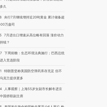
多久
跨国走私7万
视线｜被称为“蟑螂”的印
视线｜“入侵”还是“人道危
检体内含3种
度Z世代 用街头抗争将教
机”？难民潮撕裂西班牙
秘鲁纳斯
8
央行7月继续增持近20吨黄金 累计储备超
育部长拱下台
飞地休达
13人遇难
600万盎司
5
7月进出口增速从高位略有回落 涨价动力
持续？
进第四届链博
【商旅对话】华住集团
技“链”接产
【特别呈现】寻找100种
CFO：不靠规模取胜，华
【特别呈
07
下周前瞻：生态环境法典施行；巴西总统
有意思的生活方式·第三对
住三大增长引擎是什么？
有意思的
进入竞选阶段
1
特朗普坚称美国防空弹药库存充足 但不
乌克兰提供更多
24
人事观察｜上海55岁女副市长解冬进京
中国侨联副主席
45
泰国发生致命校园枪击案至少6人死亡 枪