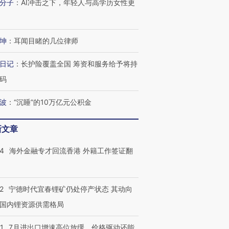
分子
：
AI冲击之下，年轻人与高学历女性更
坤
：
耳闻目睹的几位律师
日记
：
长护险覆盖全国 筹资和服务给予将持
码
波
：
“沉睡”的10万亿元公积金
新文章
14
海外金融专才回流香港 外籍工作签证翻
2
宁德时代宜春锂矿仍处停产状态 其动向
国内锂资源供需格局
1
7月进出口增速高位放缓，价格驱动还能