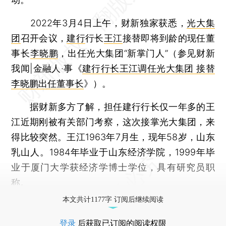
2022年3月4日上午，财新独家获悉，
光大集
团
召开会议，
建行
行长
王江
接替即将到龄的现任董
事长
李晓鹏
，出任光大集团“新掌门人”（参见财新
我闻|金融人·事《
建行行长王江调任光大集团 接替
李晓鹏出任董事长
》）。
据财新多方了解，担任建行行长仅一年多的王
江近期刚被有关部门考察，这次接掌光大集团，来
得比较突然。王江1963年7月生，现年58岁，山东
乳山人。1984年毕业于山东经济学院，1999年毕
业于厦门大学获经济学博士学位，具有研究员职
称。
本文共计1177字 订阅后继续阅读
登录
后获取已订阅的阅读权限