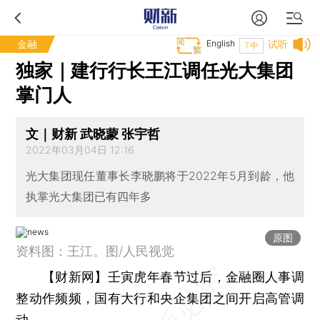
金融
English
试听
T中
独家｜建行行长王江调任光大集团
掌门人
文｜财新 武晓蒙 张宇哲
2022年03月04日 12:16
光大集团现任董事长李晓鹏将于2022年5月到龄，他
执掌光大集团已有四年多
原图
资料图：王江。图/人民视觉
【财新网】
壬寅虎年春节过后，金融圈人事调
整动作频频，国有大行和央企集团之间开启高管调
动。