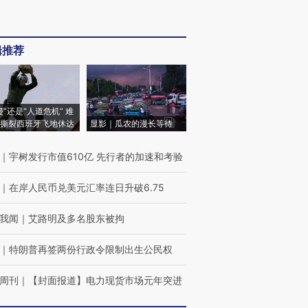
辑推荐
侵”还是“人道危机” 难
撕裂西班牙飞地休达
显影｜瓜农的漫长等待
｜
宇树发行市值610亿 先行者的加速和考验
｜
在岸人民币兑美元汇率连日升破6.75
我闻
｜
艾路明及多名股东被拘
｜
特朗普再签两份行政令限制出生公民权
周刊
｜
【封面报道】电力现货市场元年突进