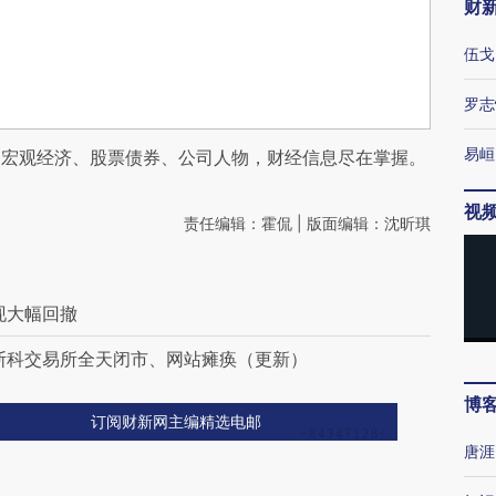
财
伍戈
罗志
易峘
阅宏观经济、股票债券、公司人物，财经信息尽在掌握。
视
责任编辑：霍侃 | 版面编辑：沈昕琪
现大幅回撤
斯科交易所全天闭市、网站瘫痪（更新）
博
订阅财新网主编精选电邮
唐涯