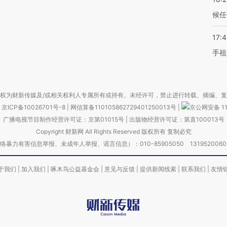
候任
17:
手祖
权为财新传媒及/或相关权利人专属所有或持有。未经许可，禁止进行转载、摘编、
京ICP备10026701号-8
|
网信算备110105862729401250013号
|
京公网安备 11
广播电视节目制作经营许可证：京第01015号
|
出版物经营许可证：第直100013号
Copyright 财新网 All Rights Reserved 版权所有 复制必究
害信息举报、未成年人举报、谣言信息）：010-85905050 13195200605 举报邮
于我们
|
加入我们
|
啄木鸟公益基金会
|
意见与反馈
|
提供新闻线索
|
联系我们
|
友情