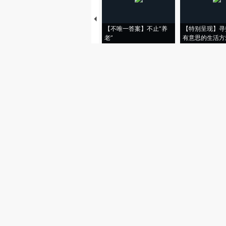
【不唯一答案】不止“养
【特别呈现】寻
老”
有意思的生活方