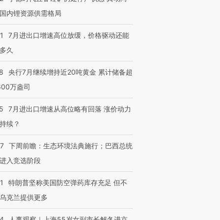
国内锂资源供需格局
进第四届链博
【商旅对话】华住集团
技“链”接产
【特别呈现】寻找100种
CFO：不靠规模取胜，华
【特别呈
1
7月进出口增速高位放缓，价格驱动还能
有意思的生活方式·第三对
住三大增长引擎是什么？
有意思的
多久
8
央行7月继续增持近20吨黄金 累计储备超
600万盎司
5
7月进出口增速从高位略有回落 涨价动力
持续？
07
下周前瞻：生态环境法典施行；巴西总统
进入竞选阶段
1
特朗普坚称美国防空弹药库存充足 但不
乌克兰提供更多
24
人事观察｜上海55岁女副市长解冬进京