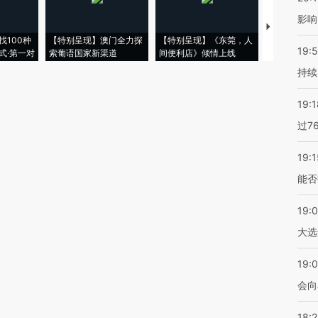
影响
【推广】走
找100种
【特别呈现】澳门全力探
【特别呈现】《东莞，人
会，让数智科
19:5
式·第一对
索葡语国家新渠道
间便利店》倾情上线
业
持续
19:1
过7
19:1
能否
19:
大选
19:0
会向
18: