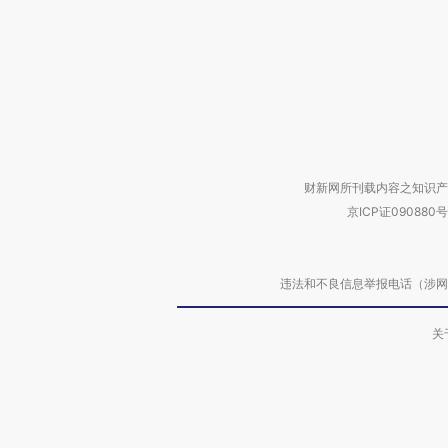
财新网所刊载内容之知识产
京ICP证090880号
违法和不良信息举报电话（涉网络暴力有
关