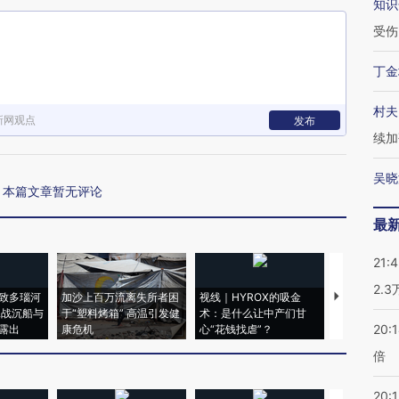
知识
受伤
丁金
村夫
新网观点
发布
续加
吴晓
本篇文章暂无评论
最
21:
2.
致多瑙河
加沙上百万流离失所者困
视线｜HYROX的吸金
马航飞行员
二战沉船与
于“塑料烤箱” 高温引发健
术：是什么让中产们甘
粒摇头丸 尿
20:
露出
康危机
心“花钱找虐”？
毒品
倍
20:1