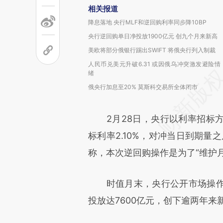
相关报道
降息落地 央行MLF和逆回购利率同步降10BP
央行逆回购单日净投放1900亿元 创九个月来新高
美欧将部分俄银行踢出SWIFT 将俄央行列入制裁
人民币兑美元升破6.31 或因俄乌冲突激发避险情
绪
俄央行加息至20% 莫斯科交易所全体闭市
2月28日，央行以利率招标方式
标利率2.10%，对冲当日到期量
称，本次逆回购操作是为了“维护
时值月末，央行公开市场操作
投放达7600亿元，创下逾两年来