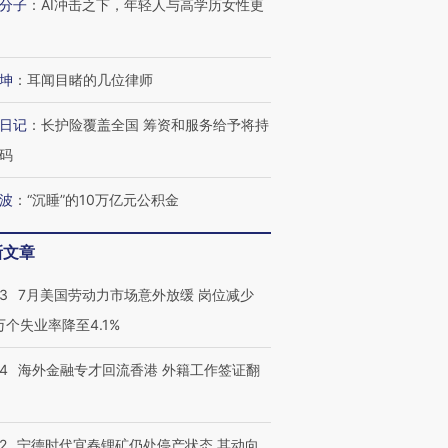
分子
：
AI冲击之下，年轻人与高学历女性更
坤
：
耳闻目睹的几位律师
日记
：
长护险覆盖全国 筹资和服务给予将持
码
波
：
“沉睡”的10万亿元公积金
新文章
43
7月美国劳动力市场意外放缓 岗位减少
3万个失业率降至4.1%
跨国走私7万
视线｜被称为“蟑螂”的印
视线｜“入侵”还是“人道危
检体内含3种
度Z世代 用街头抗争将教
机”？难民潮撕裂西班牙
秘鲁纳斯
14
海外金融专才回流香港 外籍工作签证翻
育部长拱下台
飞地休达
13人遇难
2
宁德时代宜春锂矿仍处停产状态 其动向