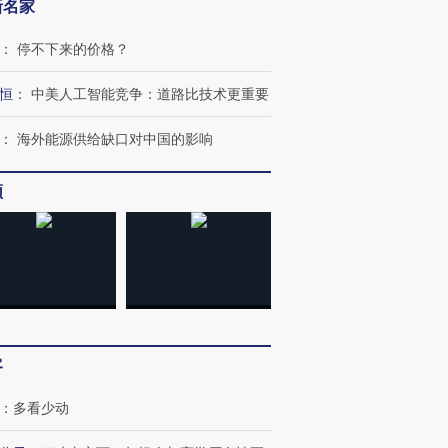
新名家
：
停不下来的价格？
恒
：
中美人工智能竞争：道路比技术更重要
：
海外能源供给缺口对中国的影响
频
客
：
多看少动