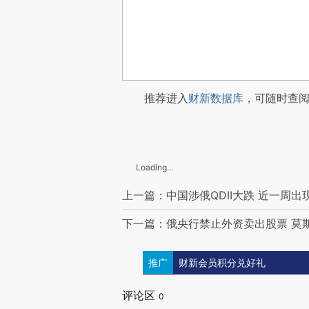
推荐进入
财新数据库
，可随时查
Loading...
上一篇：中国涉俄QDII大跌 近一周出
下一篇：俄央行禁止外资卖出股票 莫
推广
财新会员积分兑好礼
评论区
0