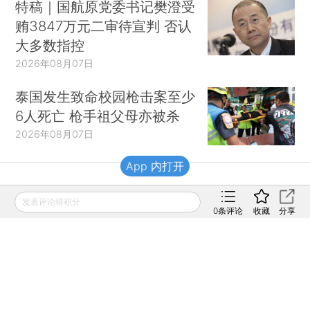
特稿｜国航原党委书记樊澄受
贿3847万元二审待宣判 否认
大多数指控
2026年08月07日
泰国发生致命校园枪击案至少
6人死亡 枪手祖父母亦被杀
2026年08月07日
App 内打开
财新移动
发表评论得积分
0
条评论
收藏
分享
财新
财新周刊
Caixin
登录
网页版
订阅电邮
|
|