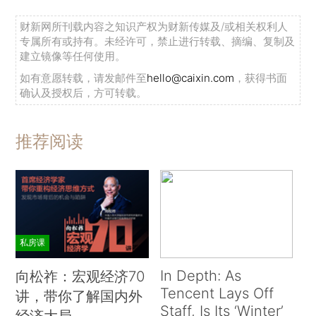
财新网所刊载内容之知识产权为财新传媒及/或相关权利人
专属所有或持有。未经许可，禁止进行转载、摘编、复制及
建立镜像等任何使用。
如有意愿转载，请发邮件至
hello@caixin.com
，获得书面
确认及授权后，方可转载。
推荐阅读
私房课
In Depth: As
向松祚：宏观经济70
Tencent Lays Off
讲，带你了解国内外
Staff, Is Its ‘Winter’
经济大局