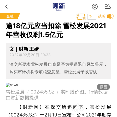
金融
试听
T中
逾18亿元应当扣除 雪松发展2021
年营收仅剩1.5亿元
文｜财新 王婧
2022年02月20日 20:33
深交所要求雪松发展自查是否为规避退市风险警示，
购买审计机构专项核查意见。雪松发展予以否认
原图
雪松发展（ 002485.SZ ）实时股价图。行情数据
由财新数据提供
【财新网】
在深交所追问下，
雪松发展
（
002485.SZ
）于2月19日宣布，公司2021年度存