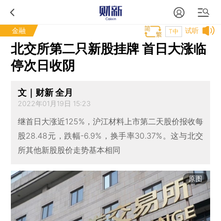
金融
试听
T中
北交所第二只新股挂牌 首日大涨临
停次日收阴
文｜财新 全月
2022年01月19日 15:23
继首日大涨近125%，沪江材料上市第二天股价报收每
股28.48元，跌幅-6.9%，换手率30.37%。这与北交
所其他新股股价走势基本相同
原图