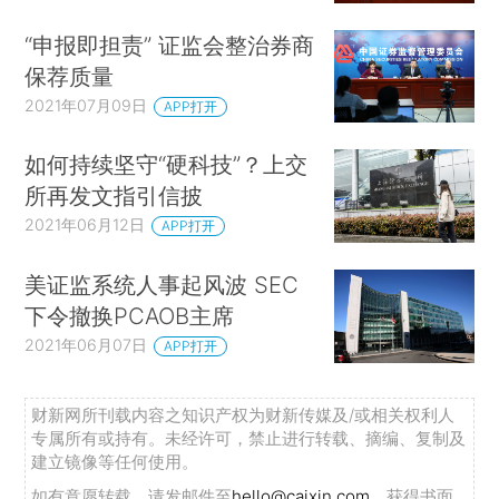
“申报即担责” 证监会整治券商
保荐质量
2021年07月09日
APP打开
如何持续坚守“硬科技”？上交
所再发文指引信披
2021年06月12日
APP打开
美证监系统人事起风波 SEC
下令撤换PCAOB主席
2021年06月07日
APP打开
财新网所刊载内容之知识产权为财新传媒及/或相关权利人
专属所有或持有。未经许可，禁止进行转载、摘编、复制及
建立镜像等任何使用。
如有意愿转载，请发邮件至
hello@caixin.com
，获得书面