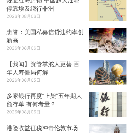
规避红海封锁 中国超大油轮
停靠埃及绕行非洲
2026年08月06日
惠誉：美国私募信贷违约率创
新高
2026年08月06日
【我闻】资管掌舵人更替 百
年人寿僵局何解
2026年08月05日
多家银行再度“上架”五年期大
额存单 有何考量？
2026年08月06日
港险收益征税冲击伦敦市场