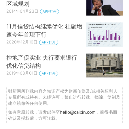
区域规划
2014年04月23日
APP打开
11月信贷结构继续优化 社融增
速今年首现下行
2020年12月10日
APP打开
控地产促实业 央行要求银行
优化信贷结构
2019年08月01日
APP打开
财新网所刊载内容之知识产权为财新传媒及/或相关权利人
专属所有或持有。未经许可，禁止进行转载、摘编、复制及
建立镜像等任何使用。
如有意愿转载，请发邮件至
hello@caixin.com
，获得书面
确认及授权后，方可转载。