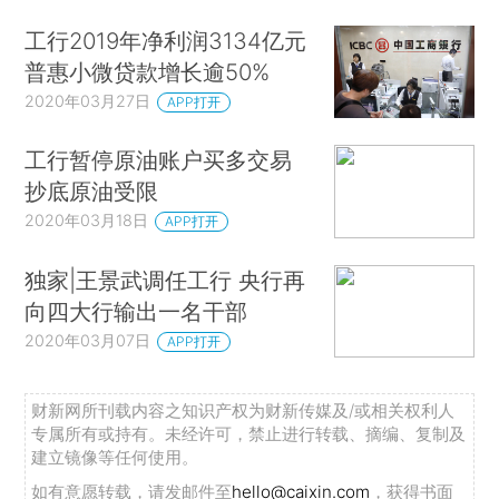
工行2019年净利润3134亿元
普惠小微贷款增长逾50%
2020年03月27日
APP打开
工行暂停原油账户买多交易
抄底原油受限
2020年03月18日
APP打开
独家|王景武调任工行 央行再
向四大行输出一名干部
2020年03月07日
APP打开
财新网所刊载内容之知识产权为财新传媒及/或相关权利人
专属所有或持有。未经许可，禁止进行转载、摘编、复制及
建立镜像等任何使用。
如有意愿转载，请发邮件至
hello@caixin.com
，获得书面