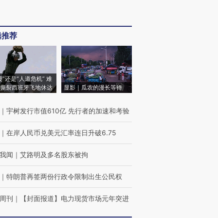
辑推荐
侵”还是“人道危机” 难
撕裂西班牙飞地休达
显影｜瓜农的漫长等待
｜
宇树发行市值610亿 先行者的加速和考验
｜
在岸人民币兑美元汇率连日升破6.75
我闻
｜
艾路明及多名股东被拘
｜
特朗普再签两份行政令限制出生公民权
周刊
｜
【封面报道】电力现货市场元年突进