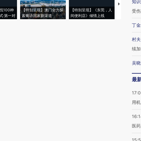
知识
【推广】走
找100种
【特别呈现】澳门全力探
【特别呈现】《东莞，人
会，让数智科
受伤
式·第一对
索葡语国家新渠道
间便利店》倾情上线
业
丁金
村夫
续加
吴晓
最
17:
用机
16:1
医药
15:5