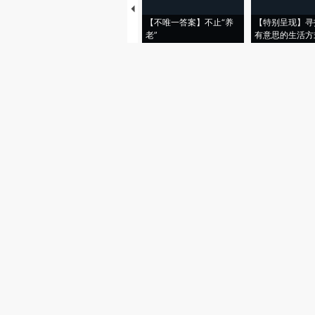
【不唯一答案】不止“养
【特别呈现】寻
老”
有意思的生活方