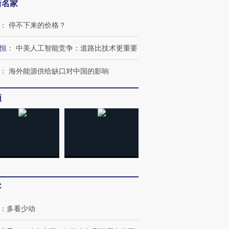
新名家
：
停不下来的价格？
恒
：
中美人工智能竞争：道路比技术更重要
：
海外能源供给缺口对中国的影响
频
”还是“人道危
湖北宜昌局部短时降雨
哈尔滨遭遇短时极端强降
撕裂西班牙
128毫米 紧急转移近
雨 3小时累计雨量超80毫
秘鲁纳斯
4000人
米
13人遇难
客
：
多看少动