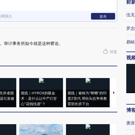
财
伍戈
新网观点
发布
罗志
易峘
。审计事务所如今就是这种窘迫。
·
回复
视
失所者困
视线｜HYROX的吸金
视线｜被称为“蟑螂”的印
视线｜“入侵
高温引发健
术：是什么让中产们甘
度Z世代 用街头抗争将教
机”？难民潮
心“花钱找虐”？
育部长拱下台
飞地休达
博
唐涯