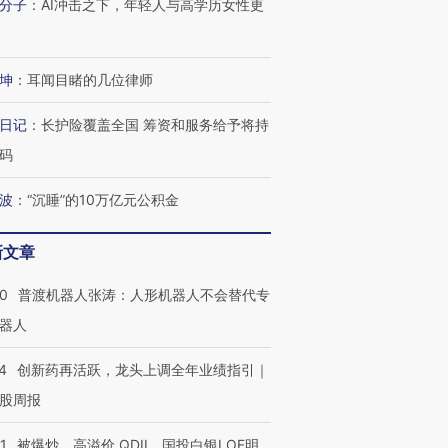
分子
：
AI冲击之下，年轻人与高学历女性更
进第四届链博
【商旅对话】华住集团
技“链”接产
【特别呈现】寻找100种
CFO：不靠规模取胜，华
【特别呈
有意思的生活方式·第三对
住三大增长引擎是什么？
有意思的
坤
：
耳闻目睹的几位律师
日记
：
长护险覆盖全国 筹资和服务给予将持
码
波
：
“沉睡”的10万亿元公积金
新文章
00
普渡机器人张涛：人形机器人不会替代专
器人
4
创新药再活跃，龙头上调全年业绩指引｜
股周报
1
被爆炒、高溢价 QDII、国投白银LOF明