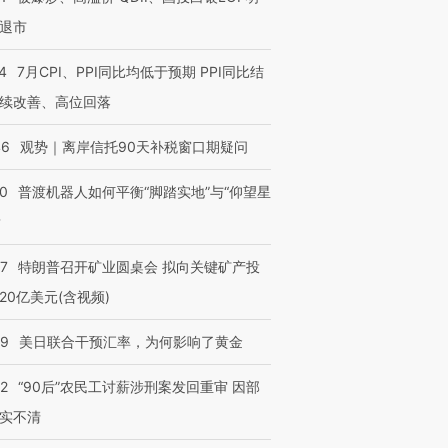
退市
4
7月CPI、PPI同比均低于预期 PPI同比结
续改善、高位回落
46
观势｜离岸信托90天补税窗口期疑问
00
普渡机器人如何平衡“脚踏实地”与“仰望星
？
57
特朗普召开矿业圆桌会 拟向关键矿产投
20亿美元(含视频)
09
美日联合干预汇率，为何影响了黄金
32
“90后”农民工讨薪涉刑案发回重审 因部
实不清