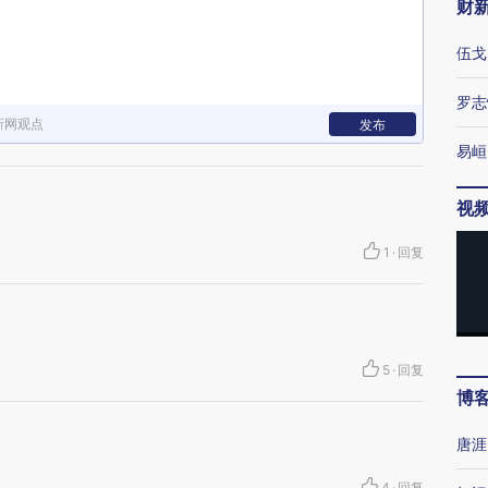
财
伍戈
罗志
新网观点
发布
易峘
视
1
·
回复
5
·
回复
博
唐涯
4
·
回复