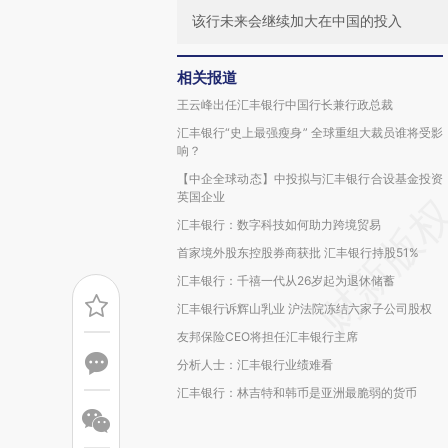
该行未来会继续加大在中国的投入
相关报道
王云峰出任汇丰银行中国行长兼行政总裁
汇丰银行“史上最强瘦身” 全球重组大裁员谁将受影
响？
【中企全球动态】中投拟与汇丰银行合设基金投资
英国企业
汇丰银行：数字科技如何助力跨境贸易
首家境外股东控股券商获批 汇丰银行持股51%
汇丰银行：千禧一代从26岁起为退休储蓄
汇丰银行诉辉山乳业 沪法院冻结六家子公司股权
友邦保险CEO将担任汇丰银行主席
分析人士：汇丰银行业绩难看
汇丰银行：林吉特和韩币是亚洲最脆弱的货币