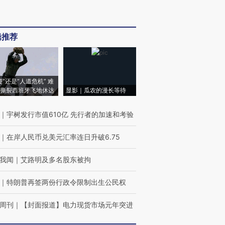
辑推荐
侵”还是“人道危机” 难
撕裂西班牙飞地休达
显影｜瓜农的漫长等待
｜
宇树发行市值610亿 先行者的加速和考验
｜
在岸人民币兑美元汇率连日升破6.75
我闻
｜
艾路明及多名股东被拘
｜
特朗普再签两份行政令限制出生公民权
周刊
｜
【封面报道】电力现货市场元年突进