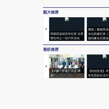
图片推荐
视线｜极端高温
韩国高温创百年纪录 当局
水位跌破纪录 
警告停止一切户外活动
猛犸象化石接连
视听推荐
【不唯一答案】不止“养
【特别呈现】寻
老”
有意思的生活方