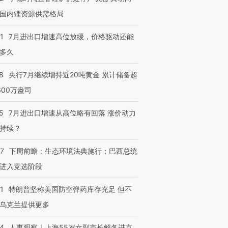
国内锂资源供需格局
1
7月进出口增速高位放缓，价格驱动还能
多久
跨国走私7万
视线｜被称为“蟑螂”的印
视线｜“入侵”还是“人道危
检体内含3种
度Z世代 用街头抗争将教
机”？难民潮撕裂西班牙
秘鲁纳斯
8
央行7月继续增持近20吨黄金 累计储备超
育部长拱下台
飞地休达
13人遇难
600万盎司
5
7月进出口增速从高位略有回落 涨价动力
持续？
进第四届链博
【商旅对话】华住集团
技“链”接产
【特别呈现】寻找100种
CFO：不靠规模取胜，华
【特别呈
07
下周前瞻：生态环境法典施行；巴西总统
有意思的生活方式·第三对
住三大增长引擎是什么？
有意思的
进入竞选阶段
1
特朗普坚称美国防空弹药库存充足 但不
乌克兰提供更多
24
人事观察｜上海55岁女副市长解冬进京