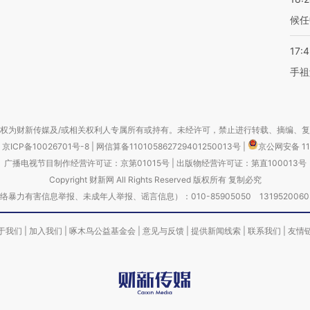
候任
17:
手祖
权为财新传媒及/或相关权利人专属所有或持有。未经许可，禁止进行转载、摘编、
京ICP备10026701号-8
|
网信算备110105862729401250013号
|
京公网安备 11
广播电视节目制作经营许可证：京第01015号
|
出版物经营许可证：第直100013号
Copyright 财新网 All Rights Reserved 版权所有 复制必究
害信息举报、未成年人举报、谣言信息）：010-85905050 13195200605 举报邮
于我们
|
加入我们
|
啄木鸟公益基金会
|
意见与反馈
|
提供新闻线索
|
联系我们
|
友情