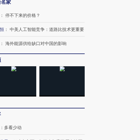
新名家
：
停不下来的价格？
恒
：
中美人工智能竞争：道路比技术更重要
：
海外能源供给缺口对中国的影响
频
客
：
多看少动