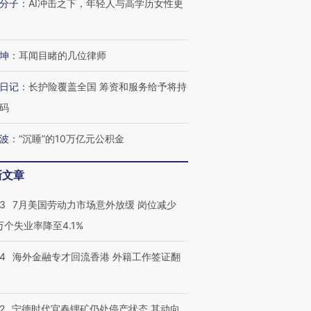
分子
：
AI冲击之下，年轻人与高学历女性更
坤
：
耳闻目睹的几位律师
日记
：
长护险覆盖全国 筹资和服务给予将持
码
波
：
“沉睡”的10万亿元公积金
新文章
43
7月美国劳动力市场意外放缓 岗位减少
3万个失业率降至4.1%
14
海外金融专才回流香港 外籍工作签证翻
2
宁德时代宜春锂矿仍处停产状态 其动向