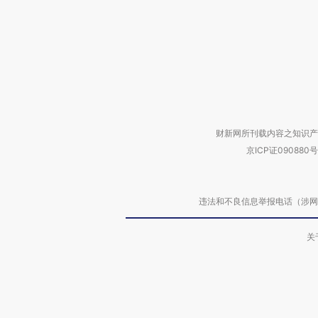
财新网所刊载内容之知识产
京ICP证090880号
违法和不良信息举报电话（涉网络暴力有
关