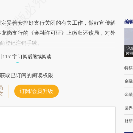
编
定妥善安排好支行关闭的有关工作，做好宣传解
将龙岗支行的《金融许可证》上缴归还该局，对外
商登记注销手续。
“入
民潮
1151字 订阅后继续阅读
特稿
获取已订阅的阅读权限
金融
员
订阅/会员升级
文
金融
世界
财新