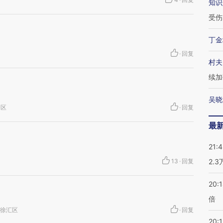
知识
受伤
丁金
·
回复
村夫
续加
吴晓
秀区
·
回复
最
21:
13
·
回复
2.
20:
倍
海市徐汇区
·
回复
20:1