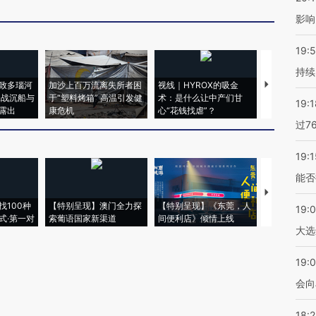
影响
19:5
持续
致多瑙河
加沙上百万流离失所者困
视线｜HYROX的吸金
马航飞行员
二战沉船与
于“塑料烤箱” 高温引发健
术：是什么让中产们甘
粒摇头丸 尿
19:1
露出
康危机
心“花钱找虐”？
毒品
过7
19:1
能否
【推广】走
找100种
【特别呈现】澳门全力探
【特别呈现】《东莞，人
会，让数智科
19:
式·第一对
索葡语国家新渠道
间便利店》倾情上线
业
大选
19:0
会向
18: