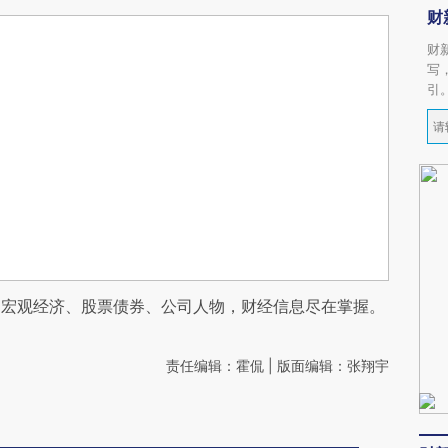
财
财
写
引
阅宏观经济、股票债券、公司人物，财经信息尽在掌握。
责任编辑：霍侃 | 版面编辑：张翔宇