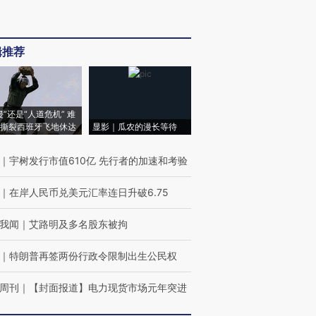
辑推荐
侵”还是“人道危机” 难
撕裂西班牙飞地休达
显影｜瓜农的漫长等待
｜
宇树发行市值610亿 先行者的加速和考验
｜
在岸人民币兑美元汇率连日升破6.75
我闻
｜
艾路明及多名股东被拘
｜
特朗普再签两份行政令限制出生公民权
周刊
｜
【封面报道】电力现货市场元年突进