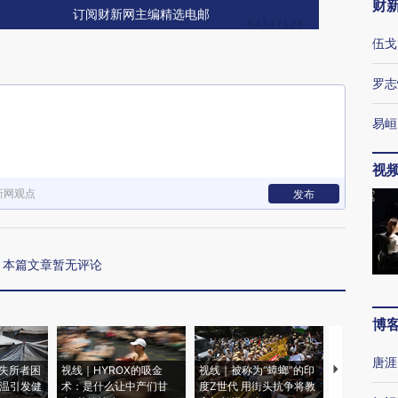
财
订阅财新网主编精选电邮
伍戈
罗志
易峘
视
新网观点
发布
本篇文章暂无评论
博
唐涯
失所者困
视线｜HYROX的吸金
视线｜被称为“蟑螂”的印
视线｜“入侵
高温引发健
术：是什么让中产们甘
度Z世代 用街头抗争将教
机”？难民潮