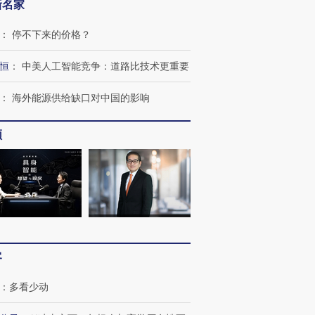
新名家
：
停不下来的价格？
恒
：
中美人工智能竞争：道路比技术更重要
：
海外能源供给缺口对中国的影响
频
客
：
多看少动
”还是“人道危
湖北宜昌局部短时降雨
哈尔滨遭遇短时极端强降
撕裂西班牙
128毫米 紧急转移近
雨 3小时累计雨量超80毫
秘鲁纳斯