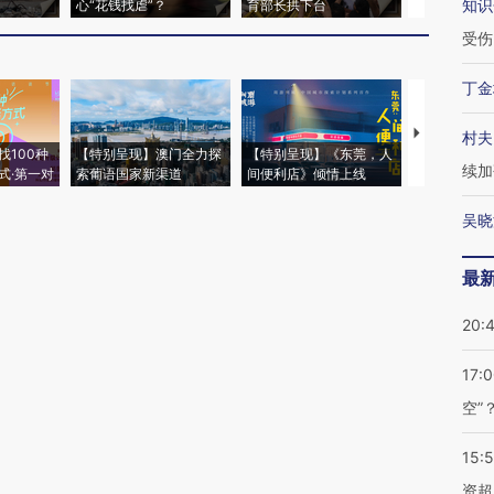
知识
心“花钱找虐”？
育部长拱下台
飞地休达
受伤
丁金
【推广】走
村夫
找100种
【特别呈现】澳门全力探
【特别呈现】《东莞，人
会，让数智科
续加
式·第一对
索葡语国家新渠道
间便利店》倾情上线
业
吴晓
最
20:
17:
空”
15:
资超