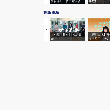
警告停止一切户外活动
康危机
视听推荐
【不唯一答案】不止“养
【特别呈现】寻
老”
有意思的生活方