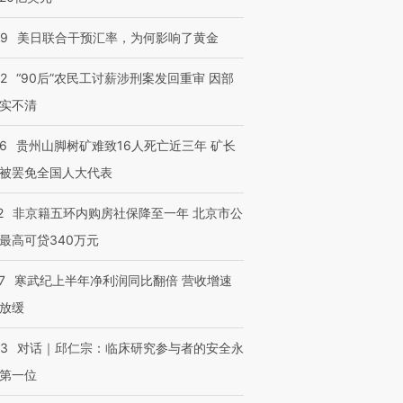
09
美日联合干预汇率，为何影响了黄金
32
“90后”农民工讨薪涉刑案发回重审 因部
实不清
36
贵州山脚树矿难致16人死亡近三年 矿长
被罢免全国人大代表
2
非京籍五环内购房社保降至一年 北京市公
最高可贷340万元
7
寒武纪上半年净利润同比翻倍 营收增速
放缓
53
对话｜邱仁宗：临床研究参与者的安全永
第一位