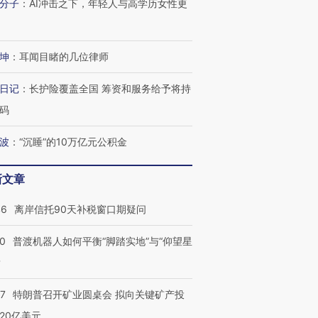
分子
：
AI冲击之下，年轻人与高学历女性更
4000人
米
13人遇难
坤
：
耳闻目睹的几位律师
进第四届链博
【商旅对话】华住集团
日记
：
长护险覆盖全国 筹资和服务给予将持
技“链”接产
【特别呈现】寻找100种
CFO：不靠规模取胜，华
【特别呈
码
有意思的生活方式·第三对
住三大增长引擎是什么？
有意思的
波
：
“沉睡”的10万亿元公积金
新文章
46
离岸信托90天补税窗口期疑问
00
普渡机器人如何平衡“脚踏实地”与“仰望星
？
57
特朗普召开矿业圆桌会 拟向关键矿产投
20亿美元