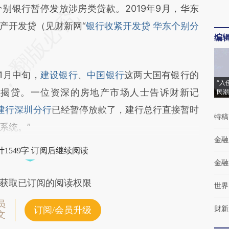
银行暂停发放涉房类贷款。2019年9月，华东
产开发贷（见财新网“
银行收紧开发贷 华东个别分
编
1月中旬，
建设银行
、
中国银行
这两大国有银行的
“入
按揭贷。一位资深的房地产市场人士告诉财新记
民潮
建行深圳分行
已经暂停放款了，建行总行直接暂时
特稿
系统。”
金融
1549字 订阅后继续阅读
金融
获取已订阅的阅读权限
世界
员
财新
订阅/会员升级
文