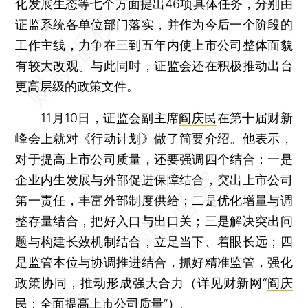
化发展生态等七个方面提出46项具体任务，分别由
证监系统各单位部门落实，并作为今后一个阶段的
工作主线，力争在三到五年内使上市公司整体面貌
有较大改观。与此同时，证监会还在积极推动出台
更高层级的政策文件。
11月10日，证监会副主席
阎庆民
在第十届财新
峰会上就对《行动计划》做了简要介绍。他表示，
对于提高上市公司质量，还要强调四个结合：一是
企业内生发展与外部促进保障结合，突出上市公司
第一责任，丰富外部制度供给；二是优化增量与调
整存量结合，把好入口与出口关；三是解决突出问
题与构建长效机制结合，立足当下、着眼长远；四
是监管本位与协调推进结合，抓好精准监管，强化
政策协同，推动形成强大合力（详见财新网“
阎庆
民：全面提高上市公司质量
”）。