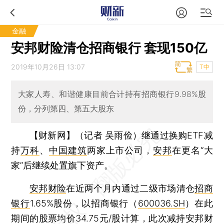
金融
安邦财险清仓招商银行 套现150亿
2019年10月26日 13:07
T中
大家人寿、和谐健康目前合计持有招商银行9.98%股
份，分列第四、第五大股东
【财新网】（记者 吴雨俭）
继通过换购ETF减
持
万科
、
中国建筑
两家上市公司，
安邦
在更名“大
家”后继续处置旗下资产。
安邦财险
在近两个月内通过二级市场清仓
招商
银行
1.65%股份，以招商银行（
600036.SH
）在此
期间的股票均价34.75元/股计算，此次减持安邦财