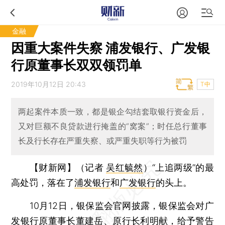
金融
因重大案件失察 浦发银行、广发银
行原董事长双双领罚单
2019年10月12日 20:43
T中
两起案件本质一致，都是银企勾结套取银行资金后，
又对巨额不良贷款进行掩盖的“窝案”；时任总行董事
长及行长存在严重失察、或严重失职等行为被罚
【财新网】（记者
吴红毓然
）
“上追两级”的最
高处罚，落在了
浦发银行
和
广发银行
的头上。
10月12日，银保监会官网披露，银保监会对广
发银行原董事长
董建岳
、原行长
利明献
，给予警告