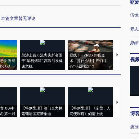
财
伍戈
本篇文章暂无评论
罗志
易峘
加沙上百万流离失所者困
视线｜HYROX的吸金
马航飞行员
视
纪录 当局
于“塑料烤箱” 高温引发健
术：是什么让中产们甘
粒摇头丸 尿
外活动
康危机
心“花钱找虐”？
毒品
【推广】走
找100种
【特别呈现】澳门全力探
【特别呈现】《东莞，人
会，让数智科
博
式·第一对
索葡语国家新渠道
间便利店》倾情上线
业
唐涯