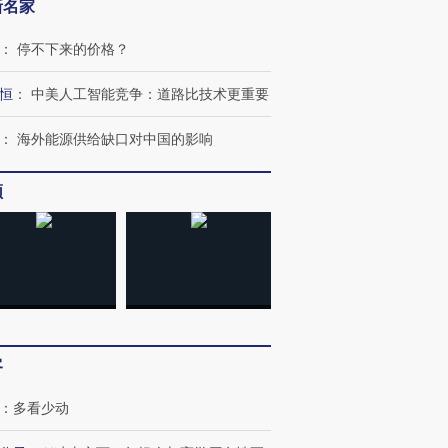
新名家
：
停不下来的价格？
恒
：
中美人工智能竞争：道路比技术更重要
：
海外能源供给缺口对中国的影响
跨国走私7万
视线｜被称为“蟑螂”的印
视线｜“入侵”还是“人道危
频
检体内含3种
度Z世代 用街头抗争将教
机”？难民潮撕裂西班牙
秘鲁纳斯
育部长拱下台
飞地休达
13人遇难
进第四届链博
【商旅对话】华住集团
技“链”接产
【特别呈现】寻找100种
CFO：不靠规模取胜，华
【特别呈
客
有意思的生活方式·第三对
住三大增长引擎是什么？
有意思的
：
多看少动