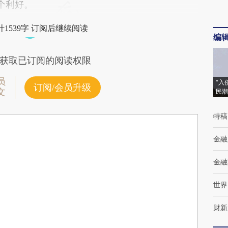
个利好。
1539字 订阅后继续阅读
编
获取已订阅的阅读权限
员
“入
订阅/会员升级
文
民潮
特稿
金融
金融
世界
财新