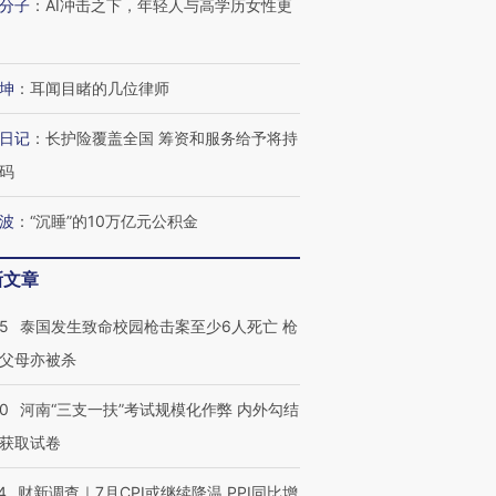
分子
：
AI冲击之下，年轻人与高学历女性更
坤
：
耳闻目睹的几位律师
日记
：
长护险覆盖全国 筹资和服务给予将持
码
波
：
“沉睡”的10万亿元公积金
新文章
45
泰国发生致命校园枪击案至少6人死亡 枪
父母亦被杀
40
河南“三支一扶”考试规模化作弊 内外勾结
获取试卷
4
财新调查｜7月CPI或继续降温 PPI同比增