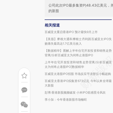
公司此次IPO最多集资约48.43亿美
的新股
相关报道
百威亚太重启香港IPO 预计最快9月上市
【美股】摩根大通和摩根士丹利因百威亚太IPO失
败痛失最高达1.7亿美元收入
【数据精华】图解上半年住宅开发投资和销售走势
背离/分析百威亚太为何终止港股IPO
上半年住宅开发投资和销售走势背离/分析百威亚
太为何终止港股IPO|数据精华
百威亚太港股IPO招股 市场反应平淡暂仅小幅超购
百威亚太香港IPO拟集资673亿元 今年以来全球最
大新股
彭博:香港新股频频破发 小米IPO前感受冷风吹
李小加：今年香港新股市场畅旺