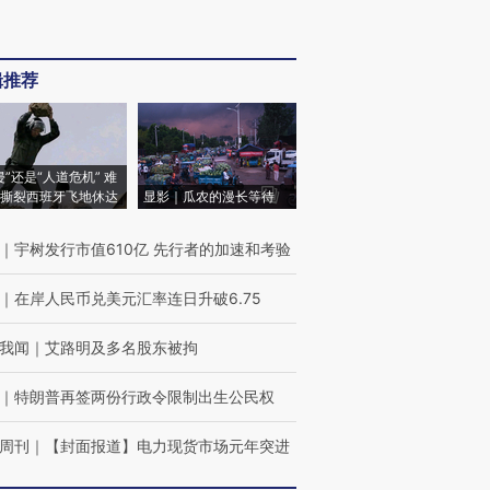
辑推荐
侵”还是“人道危机” 难
撕裂西班牙飞地休达
显影｜瓜农的漫长等待
｜
宇树发行市值610亿 先行者的加速和考验
｜
在岸人民币兑美元汇率连日升破6.75
我闻
｜
艾路明及多名股东被拘
｜
特朗普再签两份行政令限制出生公民权
周刊
｜
【封面报道】电力现货市场元年突进