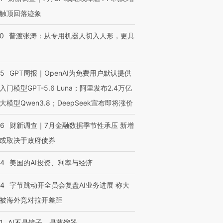
触顶回落迹象
00
普渡张涛：从专用机器人切入人形，更具
55
GPT周报｜OpenAI为免费用户默认提供
入门模型GPT-5.6 Luna；阿里发布2.4万亿
大模型Qwen3.8；DeepSeek宣布即将涨价
46
财新调查｜7月金融数据季节性承压 新增
或取决于政府债券
44
美国的AI投资、利率与经济
44
字节跳动开全员会复盘AI业务进展 称大
被海外竞对拉开差距
1
AI不是镜子，是蒸馏器