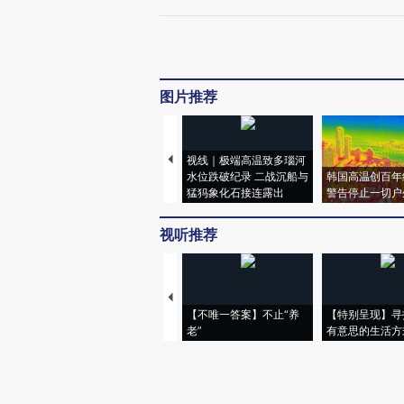
图片推荐
视线｜极端高温致多瑙河
水位跌破纪录 二战沉船与
韩国高温创百年
猛犸象化石接连露出
警告停止一切户
视听推荐
【不唯一答案】不止“养
【特别呈现】寻
老”
有意思的生活方