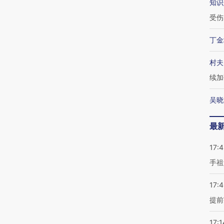
知识
受伤
丁金
村夫
续加
吴晓
最
17:
手祖
17:
提前
17:1