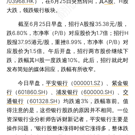
/
03968.HK
），在6月25日突然转向，其
A股
、H股
大跌，领跌银行板块。
截至6月25日早盘，招行A股报35.38元/股，
跌6.80%，市净率（P/B）对应股价为1.7倍；招行H
股报37.95港元/股，重挫8.99%，市净率（P/B）对
应股价为1.5倍。午后开盘，招行两市股价继续下
跌，跌幅其H股一度跌逾10%。此后，招行就此时
发布简短的媒体回应，跌幅有所收窄。
今日早盘，
平安银行
（
000001.SZ
）、
紫金银
行
（
601860.SH
）、
浦发银行
（
600000.SH
）、
交
通银行
（
601328.SH
）均跌逾3%，跌幅靠前。值
得注意的是，这些银行股跌的原因并不相同。一位
资深银行业分析师告诉财新记者，平安银行主要是
操作问题，“银行股整体涨得时候它涨得多，整体跌