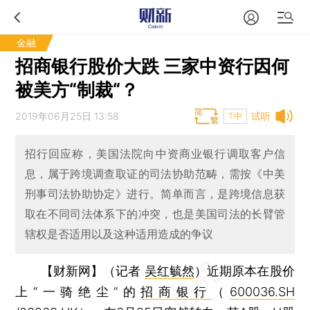
金融
招商银行股价大跌 三家中资行因何
被美方“制裁“？
2019年06月25日 13:58
试听
T中
招行回应称，美国法院向中资商业银行调取客户信
息，属于跨境调查取证的司法协助范畴，需按《中美
刑事司法协助协定》进行。简单而言，是跨境信息获
取在不同司法体系下的冲突，也是美国司法的长臂管
辖权是否适用以及这种适用造成的争议
【财新网】（记者
吴红毓然
）
近期原本在股价
上“一骑绝尘”的
招商银行
（
600036.SH