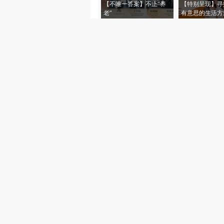
【不唯一答案】不止“养
【特别呈现】寻
老”
有意思的生活方