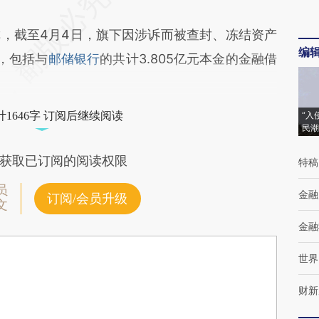
截至4月4日，旗下因涉诉而被查封、冻结资产
编
%，包括与
邮储银行
的共计3.805亿元本金的金融借
1646字 订阅后继续阅读
“入
民潮
获取已订阅的阅读权限
特稿
员
金融
订阅/会员升级
文
金融
世界
财新