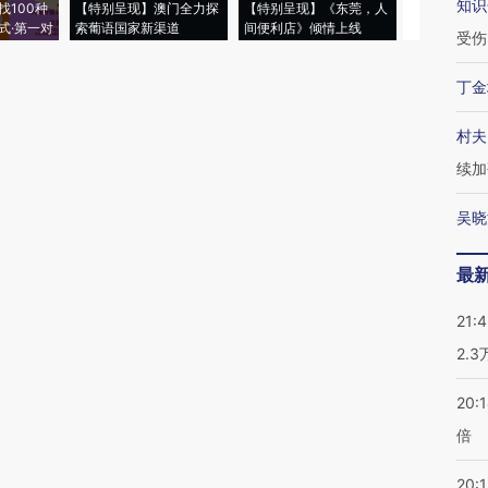
知识
找100种
【特别呈现】澳门全力探
【特别呈现】《东莞，人
会，让数智科
式·第一对
索葡语国家新渠道
间便利店》倾情上线
业
受伤
丁金
村夫
续加
吴晓
最
21:
2.
20:
倍
20:1