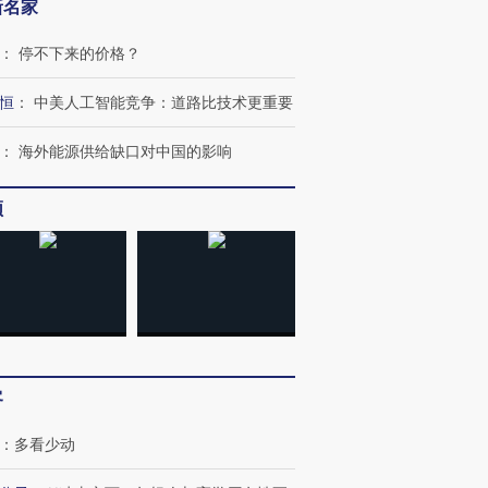
新名家
：
停不下来的价格？
恒
：
中美人工智能竞争：道路比技术更重要
：
海外能源供给缺口对中国的影响
频
跨国走私7万
视线｜被称为“蟑螂”的印
视线｜“入侵”还是“人道危
检体内含3种
度Z世代 用街头抗争将教
机”？难民潮撕裂西班牙
秘鲁纳斯
育部长拱下台
飞地休达
13人遇难
客
：
多看少动
进第四届链博
【商旅对话】华住集团