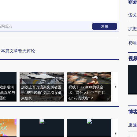
财
伍戈
新网观点
发布
罗志
易峘
本篇文章暂无评论
视
致多瑙河
加沙上百万流离失所者困
视线｜HYROX的吸金
马航飞行员
二战沉船与
于“塑料烤箱” 高温引发健
术：是什么让中产们甘
粒摇头丸 尿
露出
康危机
心“花钱找虐”？
毒品
博
唐涯
【推广】走