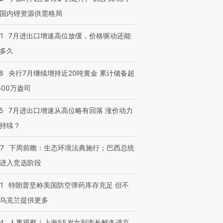
国内锂资源供需格局
1
7月进出口增速高位放缓，价格驱动还能
多久
8
央行7月继续增持近20吨黄金 累计储备超
600万盎司
5
7月进出口增速从高位略有回落 涨价动力
持续？
07
下周前瞻：生态环境法典施行；巴西总统
进入竞选阶段
1
特朗普坚称美国防空弹药库存充足 但不
乌克兰提供更多
24
人事观察｜上海55岁女副市长解冬进京