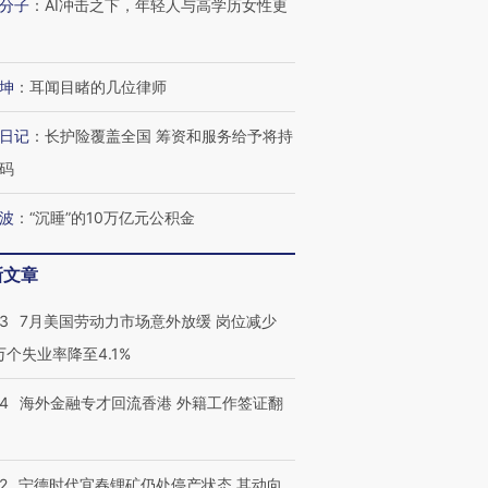
分子
：
AI冲击之下，年轻人与高学历女性更
技“链”接产
【特别呈现】寻找100种
CFO：不靠规模取胜，华
【特别呈
有意思的生活方式·第三对
住三大增长引擎是什么？
有意思的
坤
：
耳闻目睹的几位律师
日记
：
长护险覆盖全国 筹资和服务给予将持
码
波
：
“沉睡”的10万亿元公积金
新文章
43
7月美国劳动力市场意外放缓 岗位减少
3万个失业率降至4.1%
14
海外金融专才回流香港 外籍工作签证翻
2
宁德时代宜春锂矿仍处停产状态 其动向