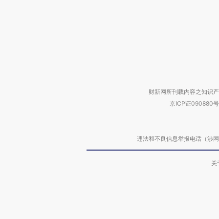
财新网所刊载内容之知识产
京ICP证090880号
违法和不良信息举报电话（涉网络暴力有
关