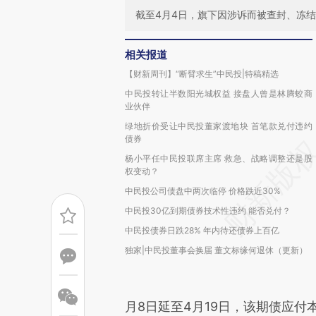
截至4月4日，旗下因涉诉而被查封、冻结资
相关报道
【财新周刊】“断臂求生”中民投|特稿精选
中民投转让半数阳光城权益 接盘人曾是林腾蛟商
业伙伴
绿地折价受让中民投董家渡地块 首笔款兑付违约
债券
杨小平任中民投联席主席 救急、战略调整还是股
权变动？
中民投公司债盘中两次临停 价格跌近30%
中民投30亿到期债券技术性违约 能否兑付？
中民投债券日跌28% 年内待还债券上百亿
独家|中民投董事会换届 董文标缘何退休（更新）
月8日延至4月19日，该期债应付本