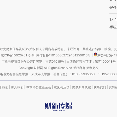
候任
17:
手祖
权为财新传媒及/或相关权利人专属所有或持有。未经许可，禁止进行转载、摘编、
京ICP备10026701号-8
|
网信算备110105862729401250013号
|
京公网安备 11
广播电视节目制作经营许可证：京第01015号
|
出版物经营许可证：第直100013号
Copyright 财新网 All Rights Reserved 版权所有 复制必究
害信息举报、未成年人举报、谣言信息）：010-85905050 13195200605 举报邮
于我们
|
加入我们
|
啄木鸟公益基金会
|
意见与反馈
|
提供新闻线索
|
联系我们
|
友情