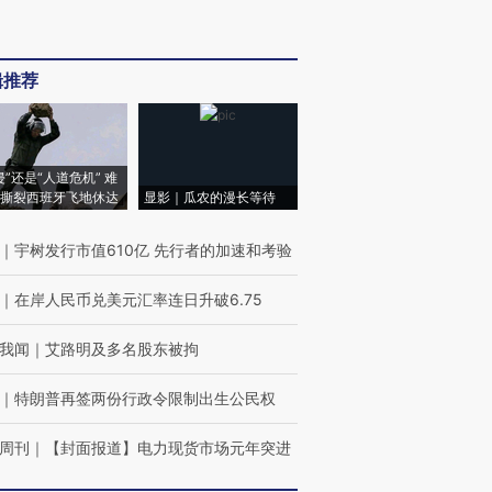
辑推荐
侵”还是“人道危机” 难
撕裂西班牙飞地休达
显影｜瓜农的漫长等待
｜
宇树发行市值610亿 先行者的加速和考验
｜
在岸人民币兑美元汇率连日升破6.75
我闻
｜
艾路明及多名股东被拘
｜
特朗普再签两份行政令限制出生公民权
周刊
｜
【封面报道】电力现货市场元年突进