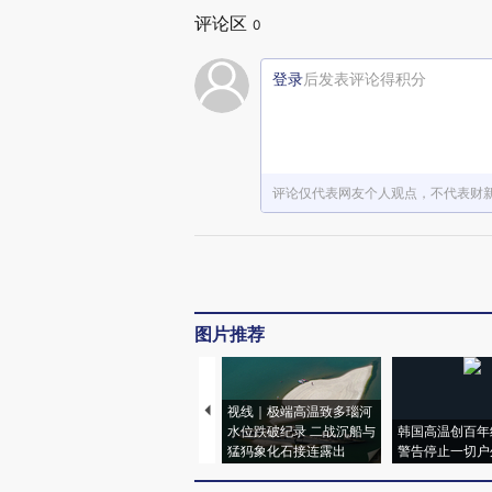
评论区
0
登录
后发表评论得积分
评论仅代表网友个人观点，不代表财
图片推荐
视线｜极端高温致多瑙河
水位跌破纪录 二战沉船与
韩国高温创百年
猛犸象化石接连露出
警告停止一切户