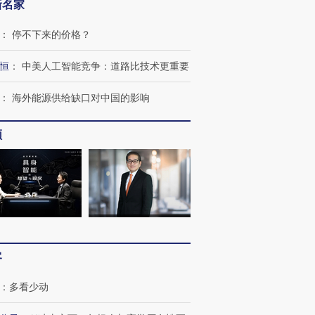
新名家
：
停不下来的价格？
恒
：
中美人工智能竞争：道路比技术更重要
：
海外能源供给缺口对中国的影响
频
客
OX的吸金
马航飞行员跨国走私7万
视线｜被称为“蟑螂”的印
让中产们甘
粒摇头丸 尿检体内含3种
度Z世代 用街头抗争将教
秘鲁纳斯
：
多看少动
”？
毒品
育部长拱下台
13人遇难