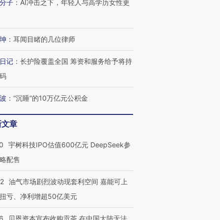
分子
：
AI冲击之下，年轻人与高学历女性更
坤
：
耳闻目睹的几位律师
进第四届链博
【商旅对话】华住集团
技“链”接产
【特别呈现】寻找100种
CFO：不靠规模取胜，华
【特别呈
有意思的生活方式·第三对
住三大增长引擎是什么？
有意思的
日记
：
长护险覆盖全国 筹资和服务给予将持
码
波
：
“沉睡”的10万亿元公积金
新文章
0
宇树科技IPO估值600亿元 DeepSeek参
略配售
22
油气市场剧烈波动现套利空间 嘉能可上
扭亏、净利增超50亿美元
6
贝恩资本宣布收购贡茶 在中国大陆无法