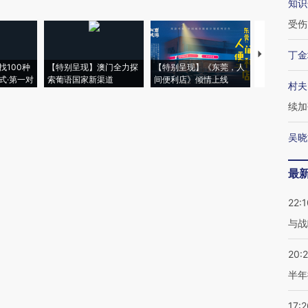
知识
受伤
丁金
【推广】走
找100种
【特别呈现】澳门全力探
【特别呈现】《东莞，人
会，让数智科
式·第一对
索葡语国家新渠道
间便利店》倾情上线
业
村夫
续加
吴晓
最
22:1
与战
20:
半年
17:2