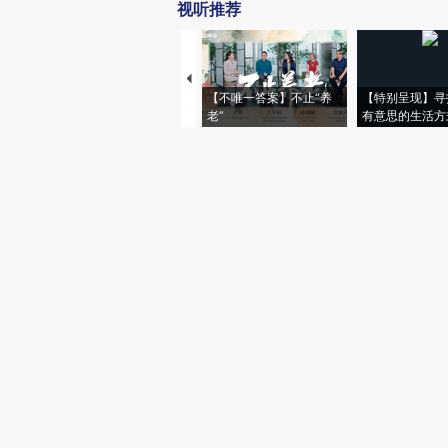
视听推荐
【不唯一答案】不止“养
【特别呈现】寻
老”
有意思的生活方