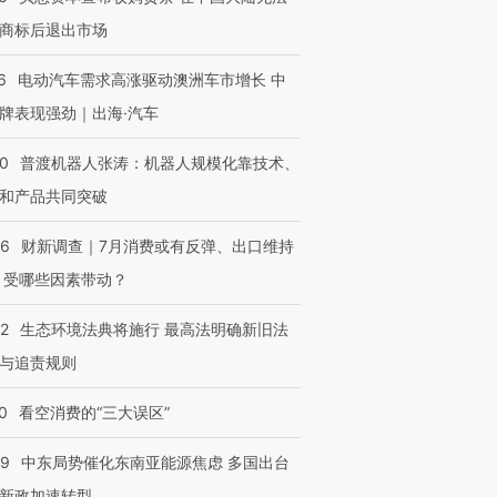
商标后退出市场
6
电动汽车需求高涨驱动澳洲车市增长 中
牌表现强劲｜出海·汽车
00
普渡机器人张涛：机器人规模化靠技术、
和产品共同突破
56
财新调查｜7月消费或有反弹、出口维持
 受哪些因素带动？
42
生态环境法典将施行 最高法明确新旧法
与追责规则
0
看空消费的“三大误区”
59
中东局势催化东南亚能源焦虑 多国出台
新政加速转型