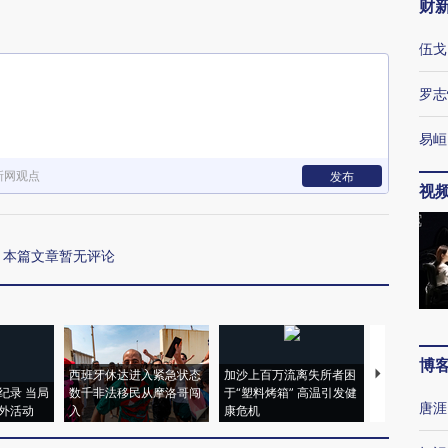
财
伍戈
罗志
易峘
新网观点
发布
视
本篇文章暂无评论
博
西班牙休达进入紧急状态
加沙上百万流离失所者困
视线｜HYR
纪录 当局
数千非法移民从摩洛哥闯
于“塑料烤箱” 高温引发健
术：是什么
唐涯
外活动
入
康危机
心“花钱找虐