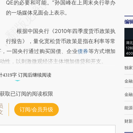
QE的必要和可能。”孙国峰在上周末央行举办
的一场媒体见面会上表示。
编
根据中国央行《2010年四季度货币政策执
行报告》，量化宽松货币政策是指在利率等常
湖北
12
下，一国央行通过购买国债、企业
债券
等方式增加
40
动性，以刺激微观经济主体增加借贷和开支。
独家
4319字 订阅后继续阅读
金融
获取已订阅的阅读权限
金融
员
能源
订阅/会员升级
文
财新