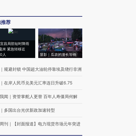
辑推荐
宜昌局部短时降雨
8毫米 紧急转移近
00人
显影｜瓜农的漫长等待
｜
规避封锁 中国超大油轮停靠埃及绕行非洲
｜
在岸人民币兑美元汇率连日升破6.75
我闻
｜
资管掌舵人更替 百年人寿僵局何解
｜
多国出台光伏新政加速转型
周刊
｜
【封面报道】电力现货市场元年突进