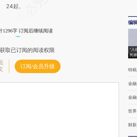
24起。
编
1296字 订阅后继续阅读
获取已订阅的阅读权限
“入
民潮
员
订阅/会员升级
文
特稿
金融
金融
世界
财新