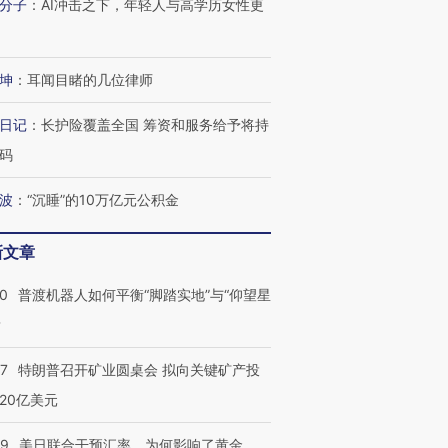
分子
：
AI冲击之下，年轻人与高学历女性更
坤
：
耳闻目睹的几位律师
日记
：
长护险覆盖全国 筹资和服务给予将持
码
波
：
“沉睡”的10万亿元公积金
新文章
00
普渡机器人如何平衡“脚踏实地”与“仰望星
？
57
特朗普召开矿业圆桌会 拟向关键矿产投
20亿美元
09
美日联合干预汇率，为何影响了黄金