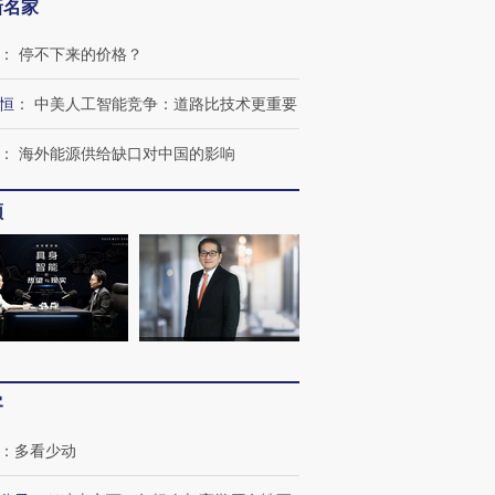
新名家
：
停不下来的价格？
恒
：
中美人工智能竞争：道路比技术更重要
：
海外能源供给缺口对中国的影响
频
跨国走私7万
视线｜被称为“蟑螂”的印
视线｜“入侵”还是“人道危
检体内含3种
度Z世代 用街头抗争将教
机”？难民潮撕裂西班牙
秘鲁纳斯
育部长拱下台
飞地休达
13人遇难
客
进第四届链博
【商旅对话】华住集团
技“链”接产
【特别呈现】寻找100种
CFO：不靠规模取胜，华
【特别呈
：
多看少动
有意思的生活方式·第三对
住三大增长引擎是什么？
有意思的