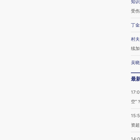
知识
受伤
丁金
村夫
续加
吴晓
最
17:
空”
15:
资超
14: