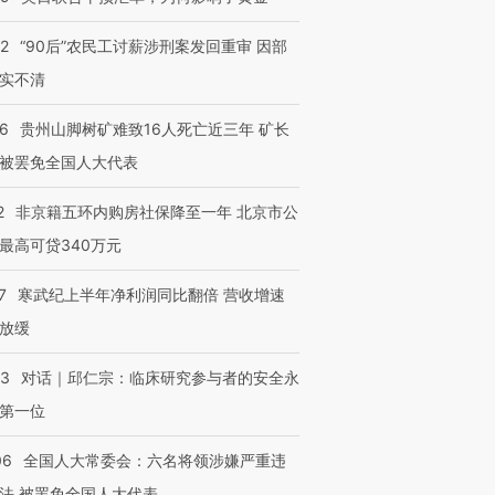
32
“90后”农民工讨薪涉刑案发回重审 因部
实不清
36
贵州山脚树矿难致16人死亡近三年 矿长
被罢免全国人大代表
2
非京籍五环内购房社保降至一年 北京市公
最高可贷340万元
7
寒武纪上半年净利润同比翻倍 营收增速
放缓
53
对话｜邱仁宗：临床研究参与者的安全永
第一位
06
全国人大常委会：六名将领涉嫌严重违
法 被罢免全国人大代表