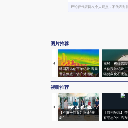
评论仅代表网友个人观点，不代表财
图片推荐
视线｜极端高温
韩国高温创百年纪录 当局
水位跌破纪录 
警告停止一切户外活动
猛犸象化石接连
视听推荐
【不唯一答案】不止“养
【特别呈现】寻
老”
有意思的生活方