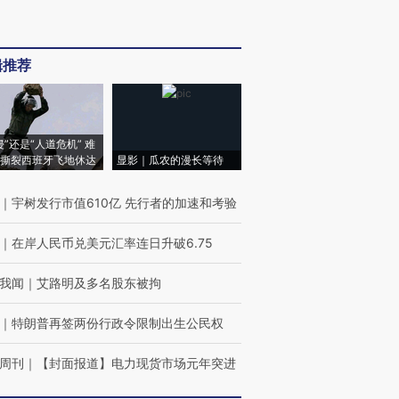
辑推荐
侵”还是“人道危机” 难
撕裂西班牙飞地休达
显影｜瓜农的漫长等待
｜
宇树发行市值610亿 先行者的加速和考验
｜
在岸人民币兑美元汇率连日升破6.75
我闻
｜
艾路明及多名股东被拘
｜
特朗普再签两份行政令限制出生公民权
周刊
｜
【封面报道】电力现货市场元年突进