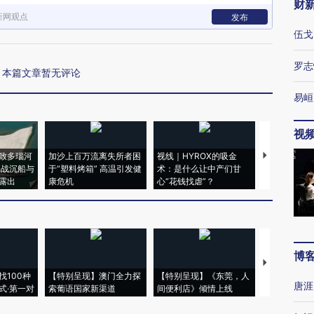
财
新网观点
发布
伍戈
罗志
本篇文章暂无评论
易峘
视
致多瑙河
加沙上百万流离失所者困
视线｜HYROX的吸金
马航飞行员
二战沉船与
于“塑料烤箱” 高温引发健
术：是什么让中产们甘
粒摇头丸 尿
露出
康危机
心“花钱找虐”？
毒品
博
【推广】走
找100种
【特别呈现】澳门全力探
【特别呈现】《东莞，人
会，让数智科
唐涯
式·第一对
索葡语国家新渠道
间便利店》倾情上线
业