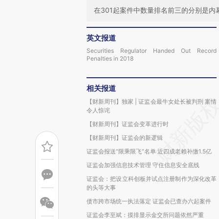
在301起案件中数量排名前三的分别是内
英文报道
Securities Regulator Handed Out Record
Penalties in 2018
相关报道
【财新周刊】独家 | 证监会最牛女处长被判刑 案情
令人惊诧
【财新周刊】证监会变革进行时
【财新周刊】证监会的新逻辑
证监会报送“限乘限飞”名单 近四成老赖补缴1.5亿
证监会加强信息技术管理 守住信息安全底线
证监会：把设立科创板并试点注册制作为深化改革
的头等大事
债市跨市场统一执法落定 证监会已查办六起案件
证监会李至斌：摸排显示金交所问题依然严重