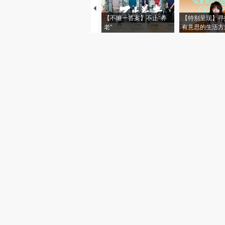
【不唯一答案】不止“养
【特别呈现】寻
老”
有意思的生活方