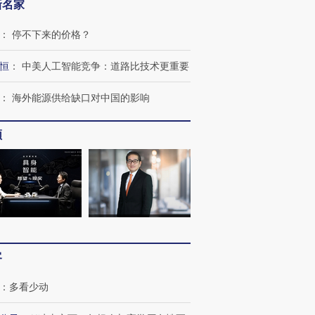
新名家
：
停不下来的价格？
恒
：
中美人工智能竞争：道路比技术更重要
：
海外能源供给缺口对中国的影响
频
跨国走私7万
视线｜被称为“蟑螂”的印
视线｜“入侵”还是“人道危
检体内含3种
度Z世代 用街头抗争将教
机”？难民潮撕裂西班牙
秘鲁纳斯
育部长拱下台
飞地休达
13人遇难
客
：
多看少动