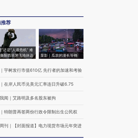
辑推荐
侵”还是“人道危机” 难
撕裂西班牙飞地休达
显影｜瓜农的漫长等待
｜
宇树发行市值610亿 先行者的加速和考验
｜
在岸人民币兑美元汇率连日升破6.75
我闻
｜
艾路明及多名股东被拘
｜
特朗普再签两份行政令限制出生公民权
周刊
｜
【封面报道】电力现货市场元年突进