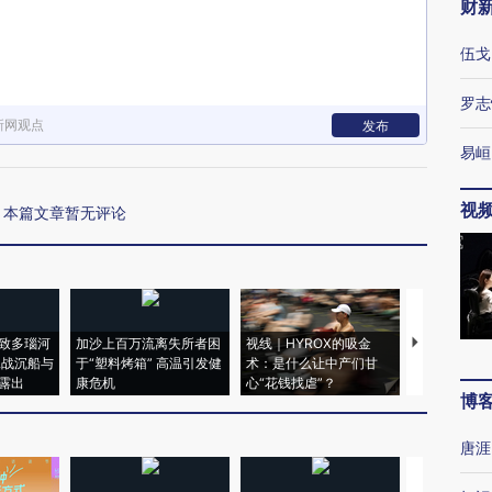
财
伍戈
罗志
新网观点
发布
易峘
视
本篇文章暂无评论
致多瑙河
加沙上百万流离失所者困
视线｜HYROX的吸金
马航飞行员
二战沉船与
于“塑料烤箱” 高温引发健
术：是什么让中产们甘
粒摇头丸 尿
露出
康危机
心“花钱找虐”？
毒品
博
唐涯