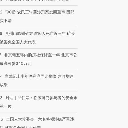
32
“90后”农民工讨薪涉刑案发回重审 因部
实不清
36
贵州山脚树矿难致16人死亡近三年 矿长
被罢免全国人大代表
2
非京籍五环内购房社保降至一年 北京市公
最高可贷340万元
7
寒武纪上半年净利润同比翻倍 营收增速
放缓
53
对话｜邱仁宗：临床研究参与者的安全永
第一位
06
全国人大常委会：六名将领涉嫌严重违
法 被罢免全国人大代表