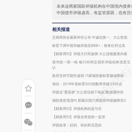
未来这两家国际评级机构在中国境内债券
中国债市评级虚高，有监管原因，也有历
相关报道
交易商协会最新评价公布 中诚信第一、大公垫底
标普下调中国华融评级至BBB+：财务杠杆过高
【财新周刊】评级大打民族牌 大公违规被查内幕
债市统一第一枪 银行间和交易所评级机构资质互
认
政府支持可能性减弱 11家城投被标普穆迪降级
瑞信：2019年底标普500指数将突破3350点
评级业“爱国者”大公资信揭下画皮|数据通特供
城投债首现违约 新疆兵团六师国资评级被降至C
【财新周刊】评级机构的是与非
【财新周刊】评级业将迎统一监管
评级改革：好的、坏的和丑恶的