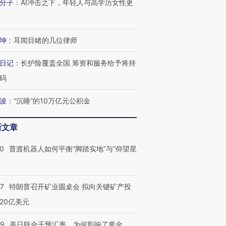
分子
：
AI冲击之下，年轻人与高学历女性更
进第四届链博
【商旅对话】华住集团
技“链”接产
【特别呈现】寻找100种
CFO：不靠规模取胜，华
【特别呈
有意思的生活方式·第三对
住三大增长引擎是什么？
有意思的
坤
：
耳闻目睹的几位律师
日记
：
长护险覆盖全国 筹资和服务给予将持
码
波
：
“沉睡”的10万亿元公积金
新文章
00
普渡机器人如何平衡“脚踏实地”与“仰望星
？
57
特朗普召开矿业圆桌会 拟向关键矿产投
20亿美元
09
美日联合干预汇率，为何影响了黄金