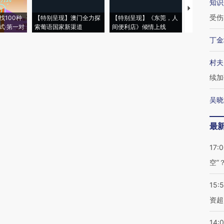
知识
【推广】走
受伤
找100种
【特别呈现】澳门全力探
【特别呈现】《东莞，人
会，让数智科
式·第一对
索葡语国家新渠道
间便利店》倾情上线
业
丁金
村夫
续加
吴晓
最
17:
空”
15:
资超
14: