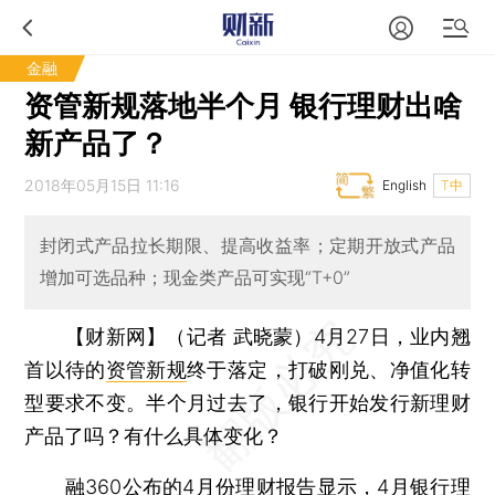
金融
资管新规落地半个月 银行理财出啥
新产品了？
2018年05月15日 11:16
English
T中
封闭式产品拉长期限、提高收益率；定期开放式产品
增加可选品种；现金类产品可实现“T+0”
【财新网】（记者 武晓蒙）
4月27日，业内翘
首以待的
资管新规
终于落定，打破刚兑、净值化转
型要求不变。半个月过去了，银行开始发行新理财
产品了吗？有什么具体变化？
融360
公布的4月份理财报告显示，4月银行理