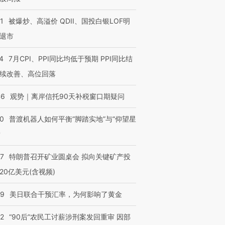
1
被爆炒、高溢价 QDII、国投白银LOF明
退市
4
7月CPI、PPI同比均低于预期 PPI同比结
续改善、高位回落
46
观势｜离岸信托90天补税窗口期疑问
00
普渡机器人如何平衡“脚踏实地”与“仰望星
？
57
特朗普召开矿业圆桌会 拟向关键矿产投
20亿美元(含视频)
09
美日联合干预汇率，为何影响了黄金
32
“90后”农民工讨薪涉刑案发回重审 因部