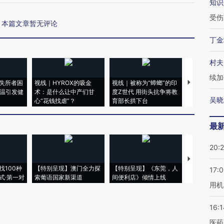
知识
受伤
本篇文章暂无评论
丁金
村夫
续加
失所者困
视线｜HYROX的吸金
视线｜被称为“蟑螂”的印
视线｜“入侵
高温引发健
术：是什么让中产们甘
度Z世代 用街头抗争将教
机”？难民潮
吴晓
心“花钱找虐”？
育部长拱下台
飞地休达
最
20:
【推广】走
找100种
【特别呈现】澳门全力探
【特别呈现】《东莞，人
会，让数智科
17:
式·第一对
索葡语国家新渠道
间便利店》倾情上线
业
用机
16:1
医药