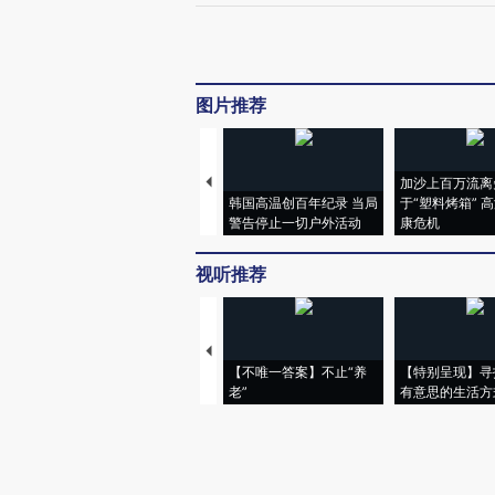
图片推荐
加沙上百万流离
韩国高温创百年纪录 当局
于“塑料烤箱” 
警告停止一切户外活动
康危机
视听推荐
【不唯一答案】不止“养
【特别呈现】寻
老”
有意思的生活方