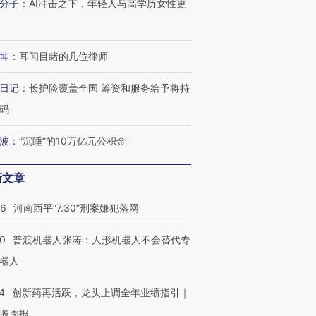
分子
：
AI冲击之下，年轻人与高学历女性更
坤
：
耳闻目睹的几位律师
日记
：
长护险覆盖全国 筹资和服务给予将持
码
”还是“人道危
湖北宜昌局部短时降雨
哈尔滨遭遇短时极端强降
撕裂西班牙
128毫米 紧急转移近
雨 3小时累计雨量超80毫
秘鲁纳斯
波
：
“沉睡”的10万亿元公积金
4000人
米
13人遇难
新文章
26
河南西平“7.30”刑案嫌犯落网
进第四届链博
【商旅对话】华住集团
技“链”接产
【特别呈现】寻找100种
CFO：不靠规模取胜，华
【特别呈
00
普渡机器人张涛：人形机器人不会替代专
有意思的生活方式·第三对
住三大增长引擎是什么？
有意思的
器人
4
创新药再活跃，龙头上调全年业绩指引｜
股周报