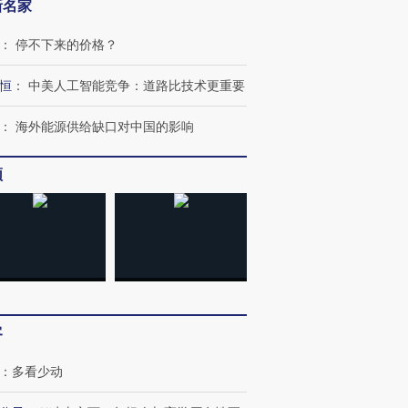
新名家
：
停不下来的价格？
恒
：
中美人工智能竞争：道路比技术更重要
：
海外能源供给缺口对中国的影响
频
客
：
多看少动