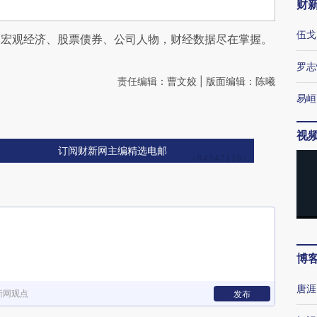
财
伍戈
阅宏观经济、股票债券、公司人物，财经数据尽在掌握。
罗志
责任编辑：曹文姣 | 版面编辑：陈曦
易峘
视
订阅财新网主编精选电邮
博
唐涯
新网观点
发布