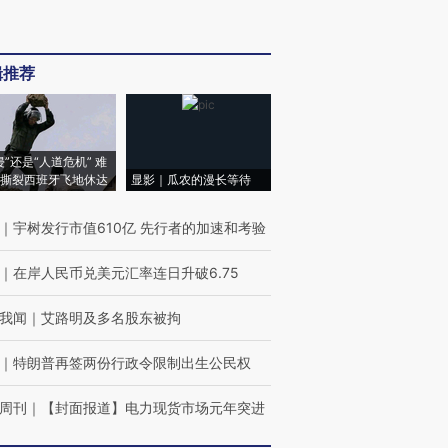
辑推荐
侵”还是“人道危机” 难
撕裂西班牙飞地休达
显影｜瓜农的漫长等待
｜
宇树发行市值610亿 先行者的加速和考验
｜
在岸人民币兑美元汇率连日升破6.75
我闻
｜
艾路明及多名股东被拘
｜
特朗普再签两份行政令限制出生公民权
周刊
｜
【封面报道】电力现货市场元年突进