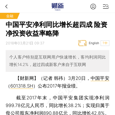
金融
中国平安净利同比增长超四成 险资
净投资收益率略降
2018年03月21日 09:37
English
T中
个人客户特别是互联网用户快速增长，客均利润同比
增长14.2%，超过四成新客户来自于互联网
【财新网】（记者 韩祎）
3月20日，
中国平安
（
601318.SH
）公布2017年报业绩。
截至2017年末，中国平安集团实现净利润
999.78亿元人民币，同比增长38.2%；实现归属于
母公司股东净利润890.88亿元，同比增长42.8%。