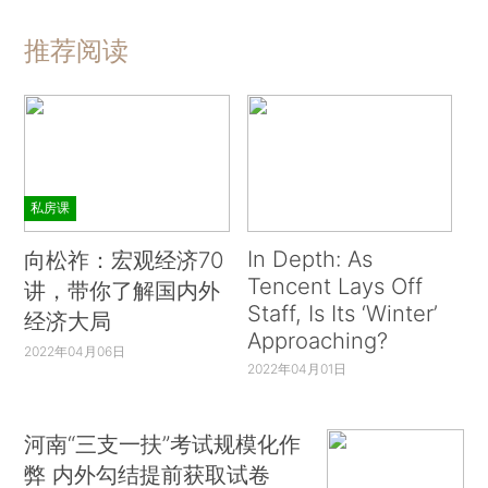
推荐阅读
私房课
In Depth: As
向松祚：宏观经济70
Tencent Lays Off
讲，带你了解国内外
Staff, Is Its ‘Winter’
经济大局
Approaching?
2022年04月06日
2022年04月01日
河南“三支一扶”考试规模化作
弊 内外勾结提前获取试卷