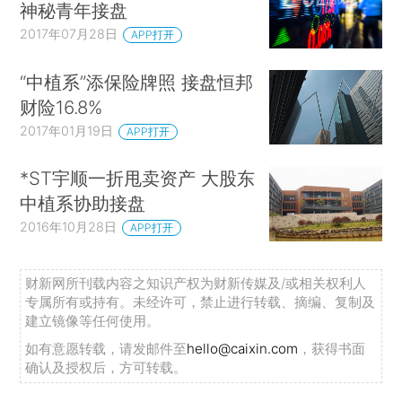
神秘青年接盘
2017年07月28日
APP打开
“中植系”添保险牌照 接盘恒邦
财险16.8%
2017年01月19日
APP打开
*ST宇顺一折甩卖资产 大股东
中植系协助接盘
2016年10月28日
APP打开
财新网所刊载内容之知识产权为财新传媒及/或相关权利人
专属所有或持有。未经许可，禁止进行转载、摘编、复制及
建立镜像等任何使用。
如有意愿转载，请发邮件至
hello@caixin.com
，获得书面
确认及授权后，方可转载。