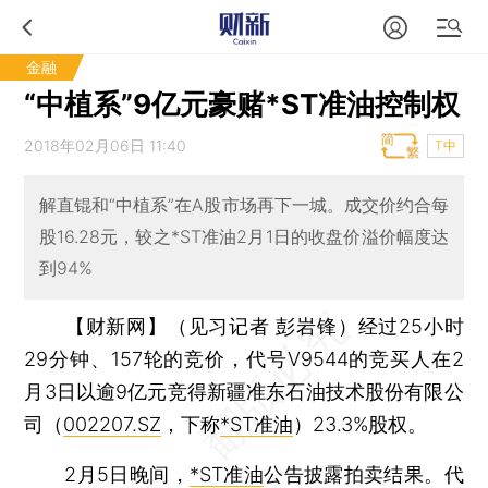
金融
“中植系”9亿元豪赌*ST准油控制权
2018年02月06日 11:40
T中
解直锟和“中植系”在A股市场再下一城。成交价约合每
股16.28元，较之*ST准油2月1日的收盘价溢价幅度达
到94%
【财新网】（见习记者 彭岩锋）
经过25小时
29分钟、157轮的竞价，代号V9544的竞买人在2
月3日以逾9亿元竞得新疆准东石油技术股份有限公
司（
002207.SZ
，下称
*ST准油
）23.3%股权。
2月5日晚间，
*ST准油
公告披露拍卖结果。代