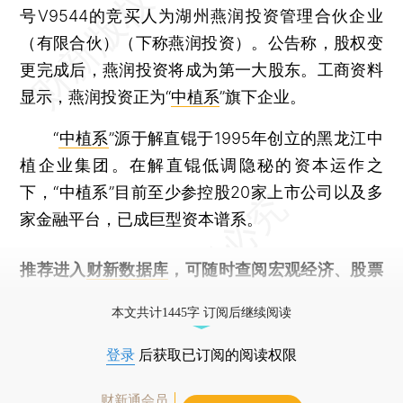
号V9544的竞买人为湖州燕润投资管理合伙企业
（有限合伙）（下称燕润投资）。公告称，股权变
更完成后，燕润投资将成为第一大股东。工商资料
显示，燕润投资正为“
中植系
”旗下企业。
“
中植系
”源于解直锟于1995年创立的黑龙江中
植企业集团。在解直锟低调隐秘的资本运作之
下，“中植系”目前至少参控股20家上市公司以及多
家金融平台，已成巨型资本谱系。
推荐进入
财新数据库
，可随时查阅宏观经济、股票
债券、公司人物，财经信息尽在掌握。
本文共计1445字 订阅后继续阅读
登录
后获取已订阅的阅读权限
财新通会员