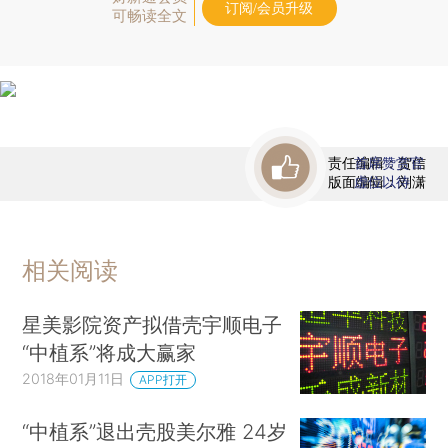
订阅/会员升级
可畅读全文
责任编辑：贺信
首席赞赏官
版面编辑：刘潇
虚位以待
相关阅读
星美影院资产拟借壳宇顺电子
“中植系”将成大赢家
2018年01月11日
APP打开
“中植系”退出壳股美尔雅 24岁